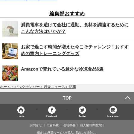
編集部おすすめ
満員電車を避けて会社に通勤、食料を調達するために
こんな方法はいかが？
お家で過ごす時間が増えた今こそチャレンジ！おすす
めの室内トレーニンググッズ
Amazonで売れている意外な冷凍食品6選
記事
ホーム
›
バックナンバー
›
過去ニュース
›
TOP
Home
Facebook
Twitter
Instagram
お問合せ
広告掲載
会社概要
個人情報保護方針
紹介した商品/サービスを購入、契約した場合に、