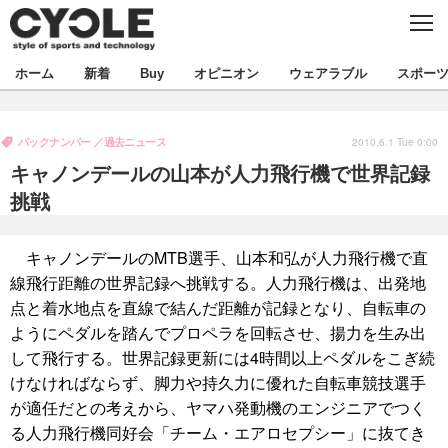
C
L
O
S
新着
ホーム
新着
Buy
オピニオン
ウェアラブル
スポー
E
ビジネス
技術
オピニオン
バックナンバー
過去ニュース
製品/用品
衣類
2010.6.1 Tue 0:00
コラム
インプレ
デバイス
キャノンデールの山本が人力飛行機で世界記録
飲食
バックナンバー
ボイス
ビジネス
国内
スポーツ
挑戦
海外
短信
まとめ
イベント
キャノンデールのMTB選手、山本和弘が人力飛行機で直
選手
写真
試乗会
スポーツ
エンタメ
線飛行距離の世界記録へ挑戦する。人力飛行機は、出発地
点と着水地点を直線で結んだ距離が記録となり、自転車の
動画
ツアー
文化
芸能
出版／映画
ライフ
ようにペダルを踏んでプロペラを回転させ、揚力を生み出
話題
ファッション
して飛行する。世界記録更新には4時間以上ペダルをこぎ続
社会
政治
けなければならず、脚力や持久力に優れた自転車競技選手
デザイン
写真
ハウツー
が適任だとの考えから、ヤマハ発動機のエンジニアでつく
る人力飛行機同好会「チーム・エアロセプシー」に抜てき
動画