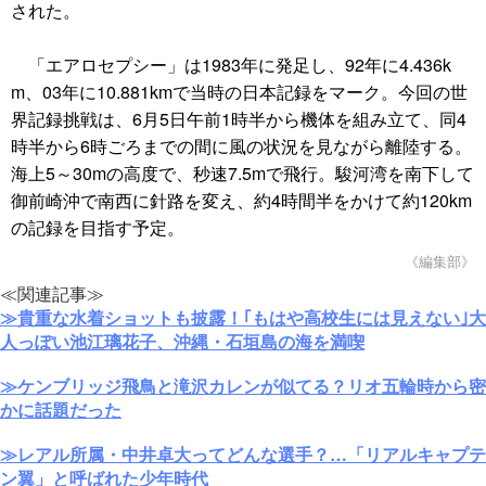
された。
「エアロセプシー」は1983年に発足し、92年に4.436k
m、03年に10.881kmで当時の日本記録をマーク。今回の世
界記録挑戦は、6月5日午前1時半から機体を組み立て、同4
時半から6時ごろまでの間に風の状況を見ながら離陸する。
海上5～30mの高度で、秒速7.5mで飛行。駿河湾を南下して
御前崎沖で南西に針路を変え、約4時間半をかけて約120km
の記録を目指す予定。
《編集部》
≪関連記事≫
≫貴重な水着ショットも披露！｢もはや高校生には見えない｣大
人っぽい池江璃花子、沖縄・石垣島の海を満喫
≫ケンブリッジ飛鳥と滝沢カレンが似てる？リオ五輪時から密
かに話題だった
≫レアル所属・中井卓大ってどんな選手？…「リアルキャプテ
ン翼」と呼ばれた少年時代