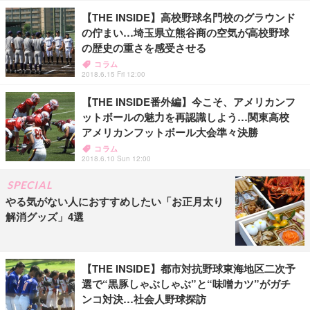
【THE INSIDE】高校野球名門校のグラウンド
の佇まい…埼玉県立熊谷商の空気が高校野球
の歴史の重さを感受させる
コラム
2018.6.15 Fri 12:00
【THE INSIDE番外編】今こそ、アメリカンフ
ットボールの魅力を再認識しよう…関東高校
アメリカンフットボール大会準々決勝
コラム
2018.6.10 Sun 12:00
SPECIAL
やる気がない人におすすめしたい「お正月太り
解消グッズ」4選
【THE INSIDE】都市対抗野球東海地区二次予
選で“黒豚しゃぶしゃぶ”と“味噌カツ”がガチ
ンコ対決…社会人野球探訪