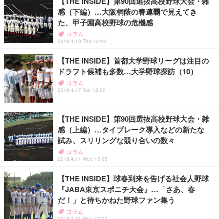
【THE INSIDE】第90回選抜高校野球大会・雑
感（下編）…大阪桐蔭の春連覇で見えてき
た、甲子園高校野球の危機感
コラム
2018.4.19 Thu 13:43
【THE INSIDE】首都大学野球リーグは注目の
ドラフト候補も多数…大学野球探訪（10）
コラム
2018.4.17 Tue 12:00
【THE INSIDE】第90回選抜高校野球大会・雑
感（上編）…タイブレーク導入などの新たな
試み、スリリングな競り合いの数々
コラム
2018.4.11 Wed 15:05
【THE INSIDE】球春到来を告げる社会人野球
『JABA東京スポニチ大会』…「さあ、春
だ！」と待ちかねた野球ファン集う
コラム
2018.3.21 Wed 17:02