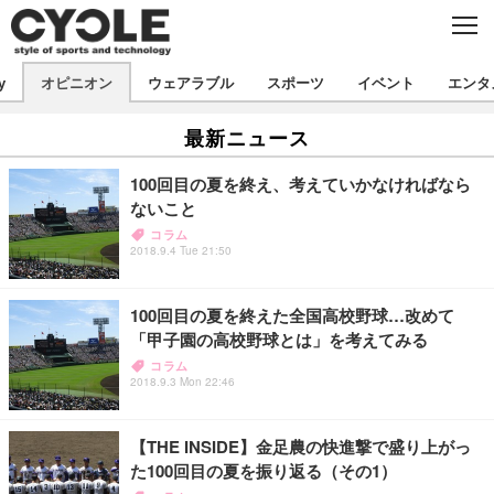
C
L
O
S
新着
E
y
オピニオン
ウェアラブル
スポーツ
イベント
エンタ
ビジネス
技術
オピニオン
最新ニュース
製品/用品
衣類
コラム
インプレ
デバイス
100回目の夏を終え、考えていかなければなら
飲食
バックナンバー
ボイス
ないこと
ビジネス
国内
スポーツ
コラム
海外
2018.9.4 Tue 21:50
短信
まとめ
イベント
選手
写真
試乗会
スポーツ
エンタメ
100回目の夏を終えた全国高校野球…改めて
「甲子園の高校野球とは」を考えてみる
動画
ツアー
文化
芸能
出版／映画
ライフ
コラム
2018.9.3 Mon 22:46
話題
ファッション
社会
政治
デザイン
写真
ハウツー
【THE INSIDE】金足農の快進撃で盛り上がっ
た100回目の夏を振り返る（その1）
動画