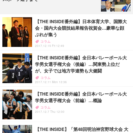
【THE INSIDE番外編】日本体育大学、国際大
会・国内大会競技結果報告祝賀会…豪華な顔
ぶれが集う
コラム
2017.12.15 Fri 12:49
【THE INSIDE番外編】全日本バレーボール大
学男女選手権大会〈後編〉…関東勢上位だ
が、女子では地方学連勢も大健闘
コラム
2017.12.11 Mon 13:36
【THE INSIDE番外編】全日本バレーボール大
学男女選手権大会〈前編〉…概論
コラム
2017.12.7 Thu 12:00
【THE INSIDE】「第48回明治神宮野球大会 大