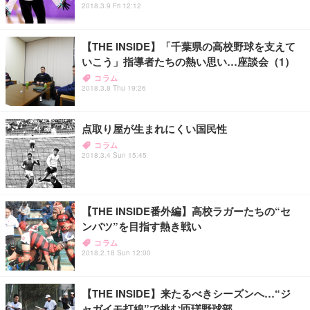
2018.3.9 Fri 12:12
【THE INSIDE】「千葉県の高校野球を支えて
いこう」指導者たちの熱い思い…座談会（1）
コラム
2018.3.8 Thu 19:26
点取り屋が生まれにくい国民性
コラム
2018.3.4 Sun 15:45
【THE INSIDE番外編】高校ラガーたちの“セ
ンバツ”を目指す熱き戦い
コラム
2018.2.18 Sun 12:00
【THE INSIDE】来たるべきシーズンへ…“ジ
ャガイモ打線”で挑む匝瑳野球部