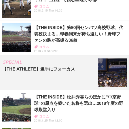
コラム
2018.2.15 Thu 16:35
【THE INSIDE】第90回センバツ高校野球、代
表校決まる…球春到来が待ち遠しい！野球フ
ァンの胸が高鳴る36校
コラム
2018.2.3 Sat 6:00
SPECIAL
【THE ATHLETE】選手にフォーカス
【THE INSIDE】松井秀喜らのほかに“中京野
球”の原点を築いた名将も選出…2018年度の野
球殿堂入り
コラム
2018.1.25 Thu 12:00