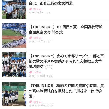
台は、正真正銘の文武両道
コラム
2018.8.5 Sun 23:47
【THE INSIDE】100回目の夏、全国高校野球
東西東京大会 開会式
コラム
2018.7.12 Thu 16:57
【THE INSIDE】改めて東都リーグの二部と三
部の壁の厚さを実感させられた入替戦…大学
野球探訪（11）
コラム
2018.7.4 Wed 16:23
【THE INSIDE】梅雨の谷間の貴重な時間、質
の高い練習試合を展開した「川越東・佼成学
園」
コラム
2018.6.27 Wed 21:59