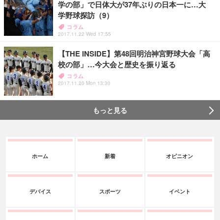
学の部」で日体大が37年ぶりの日本一に…大
学野球探訪（9）
コラム
2017.11.22 Wed 17:55
【THE INSIDE】第48回明治神宮野球大会「高
校の部」…今大会と歴史を振り返る
コラム
2017.11.20 Mon 13:30
もっと見る
ホーム
新着
オピニオン
デバイス
スポーツ
イベント