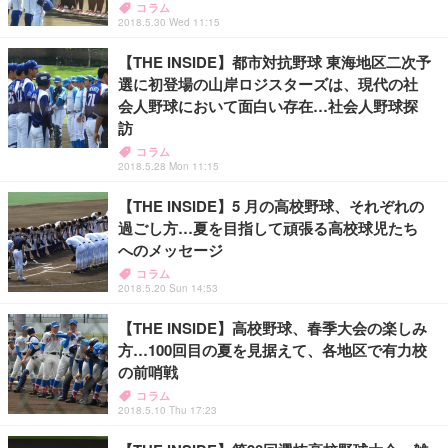
コラム
2018.5.30 Wed 11:15
【THE INSIDE】都市対抗野球 東海地区二次予
選に初登場の山岸ロジスターズは、現代の社
会人野球において面白い存在…社会人野球探
訪
コラム
2018.5.28 Mon 11:15
【THE INSIDE】5 月の高校野球、それぞれの
過ごし方…夏を目指して頑張る高校球児たち
へのメッセージ
コラム
2018.5.20 Sun 14:53
【THE INSIDE】高校野球、春季大会の楽しみ
方…100回目の夏を見据えて、各地区で有力校
の前哨戦
コラム
2018.5.10 Thu 17:23