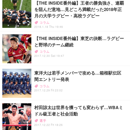
【THE INSIDE番外編】王者の勝負強さ、連覇
を阻んだ意地…見どころ満載だった2018年正
月の大学ラグビー・高校ラグビー
コラム
2018.1.18 Thu 19:46
【THE INSIDE番外編】東芝の決断…ラグビー
と野球のチーム継続
コラム
2017.12.30 Sat 19:47
東洋大は若手メンバーで攻める…箱根駅伝区
間エントリー発表
コラム
2017.12.29 Fri 23:02
村田諒太は世界を獲っても変わらず…WBAミ
ドル級王者と社会活動
選手
2017.12.22 Fri 18:26