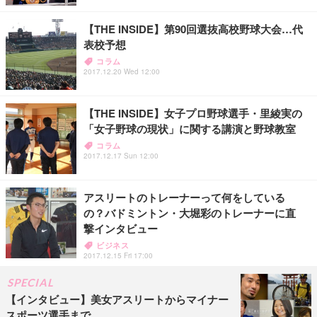
【THE INSIDE】第90回選抜高校野球大会…代
表校予想
コラム
2017.12.20 Wed 12:00
【THE INSIDE】女子プロ野球選手・里綾実の
「女子野球の現状」に関する講演と野球教室
コラム
2017.12.17 Sun 12:00
アスリートのトレーナーって何をしている
の？バドミントン・大堀彩のトレーナーに直
撃インタビュー
ビジネス
2017.12.15 Fri 17:00
SPECIAL
【インタビュー】美女アスリートからマイナー
スポーツ選手まで