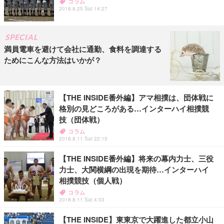
コラム
2018.8.25 Sat 14:27
SPECIAL
満員電車を避けて会社に通勤、食料を調達する
ためにこんな方法はいかが？
【THE INSIDE番外編】アマ相撲は、団体戦に
格別の見どころがある…インターハイ相撲競
技（団体戦）
コラム
2018.8.11 Sat 22:15
【THE INSIDE番外編】将来の幕内力士、三役
力士、大関横綱の出現を期待…インターハイ
相撲競技（個人戦）
コラム
2018.8.11 Sat 4:03
【THE INSIDE】東東京で大躍進した都立小山