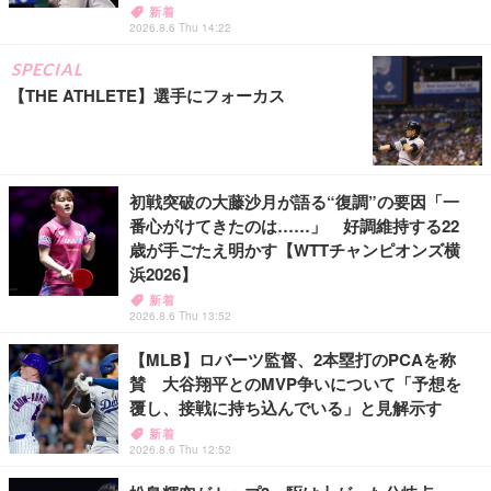
新着
2026.8.6 Thu 14:22
SPECIAL
【THE ATHLETE】選手にフォーカス
初戦突破の大藤沙月が語る“復調”の要因「一
番心がけてきたのは……」 好調維持する22
歳が手ごたえ明かす【WTTチャンピオンズ横
浜2026】
新着
2026.8.6 Thu 13:52
【MLB】ロバーツ監督、2本塁打のPCAを称
賛 大谷翔平とのMVP争いについて「予想を
覆し、接戦に持ち込んでいる」と見解示す
新着
2026.8.6 Thu 12:52