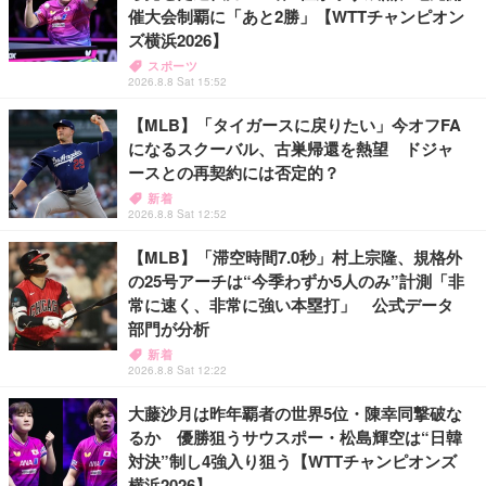
催大会制覇に「あと2勝」【WTTチャンピオン
ズ横浜2026】
スポーツ
2026.8.8 Sat 15:52
【MLB】「タイガースに戻りたい」今オフFA
になるスクーバル、古巣帰還を熱望 ドジャ
ースとの再契約には否定的？
新着
2026.8.8 Sat 12:52
【MLB】「滞空時間7.0秒」村上宗隆、規格外
の25号アーチは“今季わずか5人のみ”計測「非
常に速く、非常に強い本塁打」 公式データ
部門が分析
新着
2026.8.8 Sat 12:22
大藤沙月は昨年覇者の世界5位・陳幸同撃破な
るか 優勝狙うサウスポー・松島輝空は“日韓
対決”制し4強入り狙う【WTTチャンピオンズ
横浜2026】