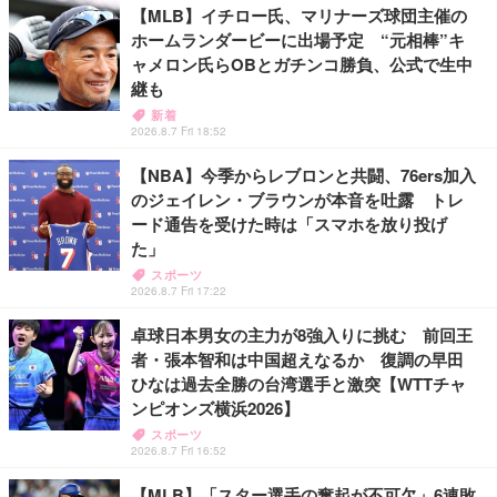
【MLB】イチロー氏、マリナーズ球団主催の
ホームランダービーに出場予定 “元相棒”キ
ャメロン氏らOBとガチンコ勝負、公式で生中
継も
新着
2026.8.7 Fri 18:52
【NBA】今季からレブロンと共闘、76ers加入
のジェイレン・ブラウンが本音を吐露 トレ
ード通告を受けた時は「スマホを放り投げ
た」
スポーツ
2026.8.7 Fri 17:22
卓球日本男女の主力が8強入りに挑む 前回王
者・張本智和は中国超えなるか 復調の早田
ひなは過去全勝の台湾選手と激突【WTTチャ
ンピオンズ横浜2026】
スポーツ
2026.8.7 Fri 16:52
【MLB】「スター選手の奮起が不可欠」6連敗