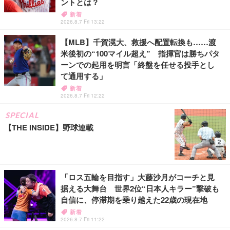
ントとは？
新着
2026.8.7 Fri 13:22
【MLB】千賀滉大、救援へ配置転換も……渡
米後初の“100マイル超え” 指揮官は勝ちパタ
ーンでの起用を明言「終盤を任せる投手とし
て通用する」
新着
2026.8.7 Fri 12:22
SPECIAL
【THE INSIDE】野球連載
「ロス五輪を目指す」大藤沙月がコーチと見
据える大舞台 世界2位“日本人キラー”撃破も
自信に、停滞期を乗り越えた22歳の現在地
新着
2026.8.7 Fri 11:22