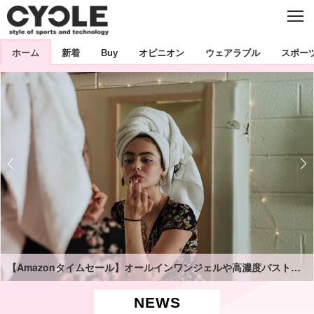
C
L
O
S
新着
E
ホーム
新着
Buy
オピニオン
ウェアラブル
スポー
ビジネス
技術
オピニオン
製品/用品
衣類
コラム
インプレ
デバイス
飲食
バックナンバー
ボイス
ビジネス
国内
スポーツ
海外
短信
まとめ
イベント
選手
写真
試乗会
スポーツ
エンタメ
動画
ツアー
文化
芸能
出版／映画
ライフ
話題
ファッション
社会
政治
【Amazonタイムセール】オールインワンジェルや高濃度バストクリームなど美容系商品がお買い得！
デザイン
写真
ハウツー
NEWS
動画