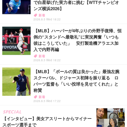
で白星挙げた実力者に挑む【WTTチャンピオ
ンズ横浜2026】
新着
2026.8.5 Wed 18:22
【MLB】ハーパーが4年ぶりの外野手復帰、恒
例の“スタンドへ最敬礼”に実況興奮「いつも
彼はこうしていた」 安打製造機アラエス加
入で内野再編
新着
2026.8.5 Wed 18:22
【MLB】「ボールの質は良かった」最強左腕
スクーバル、ドジャース初陣を振り返る ロ
バーツ監督も「いい投球を見せてくれた」と
称賛
新着
2026.8.5 Wed 17:22
SPECIAL
【インタビュー】美女アスリートからマイナー
スポーツ選手まで