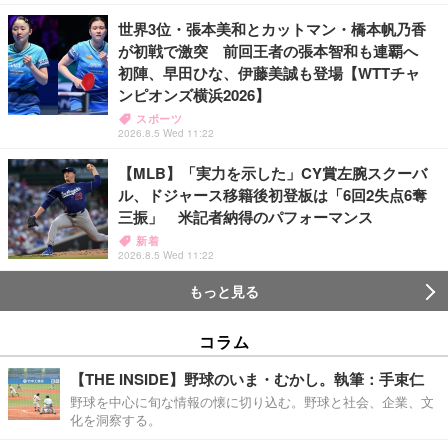
世界3位・張本美和とカットマン・橋本帆乃香
が初戦で激突 前回王者の張本智和も連覇へ
初陣、早田ひな、伊藤美誠も登場【WTTチャ
ンピオンズ横浜2026】
スポーツ
2026.8.5 Wed 11:22
【MLB】「実力を示した」CY賞左腕スクーバ
ル、ドジャース移籍後初登板は「6回2失点6奪
三振」 米記者納得のパフォーマンス
新着
2026.8.5 Wed 11:22
もっと見る
コラム
【THE INSIDE】野球のいま・むかし。執筆：手束仁
野球を中心に旬な情報の懐に切り込む。野球と社会、企業、文
化を洞察する。