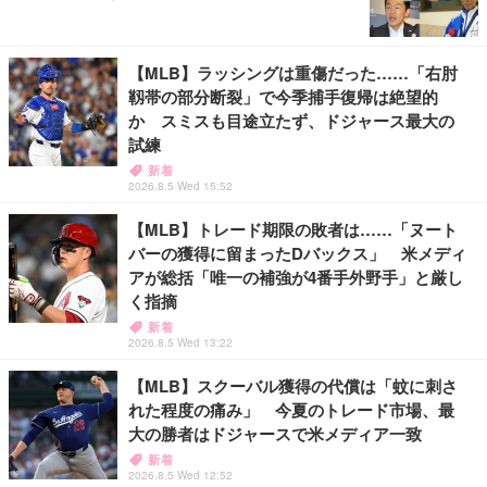
【MLB】ラッシングは重傷だった……「右肘
靱帯の部分断裂」で今季捕手復帰は絶望的
か スミスも目途立たず、ドジャース最大の
試練
新着
2026.8.5 Wed 15:52
【MLB】トレード期限の敗者は……「ヌート
バーの獲得に留まったDバックス」 米メディ
アが総括「唯一の補強が4番手外野手」と厳し
く指摘
新着
2026.8.5 Wed 13:22
【MLB】スクーバル獲得の代償は「蚊に刺さ
れた程度の痛み」 今夏のトレード市場、最
大の勝者はドジャースで米メディア一致
新着
2026.8.5 Wed 12:52