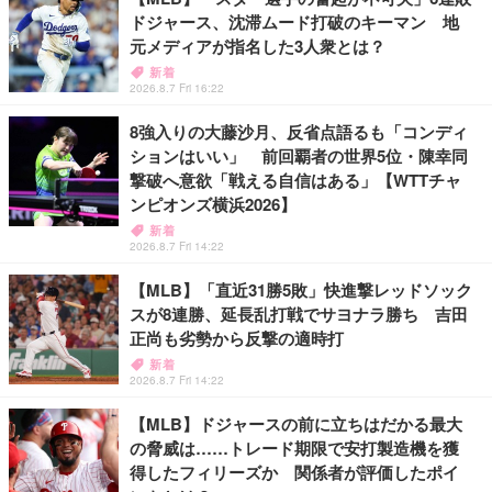
ドジャース、沈滞ムード打破のキーマン 地
元メディアが指名した3人衆とは？
新着
2026.8.7 Fri 16:22
8強入りの大藤沙月、反省点語るも「コンディ
ションはいい」 前回覇者の世界5位・陳幸同
撃破へ意欲「戦える自信はある」【WTTチャ
ンピオンズ横浜2026】
新着
2026.8.7 Fri 14:22
【MLB】「直近31勝5敗」快進撃レッドソック
スが8連勝、延長乱打戦でサヨナラ勝ち 吉田
正尚も劣勢から反撃の適時打
新着
2026.8.7 Fri 14:22
【MLB】ドジャースの前に立ちはだかる最大
の脅威は……トレード期限で安打製造機を獲
得したフィリーズか 関係者が評価したポイ