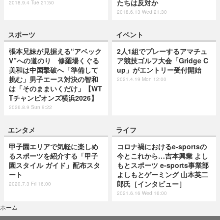
たちは反対か
2018.9.4 Tue 21:50
2018.6.13 Wed 21:30
スポーツ
イベント
張本兄妹が見据える“アベック
2人1組でプレーするアマチュ
V”への道のり 修羅場くぐる
ア競技ゴルフ大会「Gridge C
美和は中国撃破へ「準備して
up」がエントリー受付開始
挑む」男子エース対決の智和
2021.4.19 Mon 12:00
は「そのままいくだけ」【WT
Tチャンピオンズ横浜2026】
2026.8.9 Sun 9:22
エンタメ
ライフ
甲子園エリアで気軽に楽しめ
コロナ禍におけるe-sportsの
るスポーツを紹介する「甲子
今とこれから…吉本興業 よし
園スタイル ガイド」配布スタ
もとスポーツ e-sports事業部
ート
よしもとゲーミング 山本英二
郎氏［インタビュー］
2020.7.3 Fri 16:00
2021.6.16 Wed 16:00
ホーム