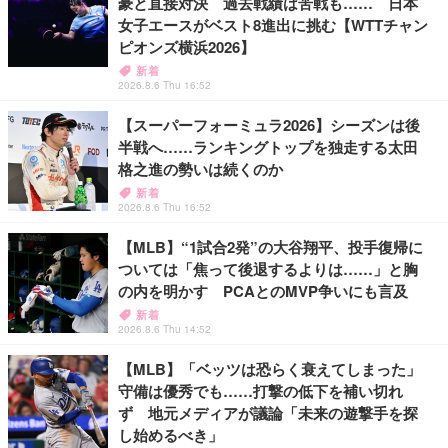
豪と直接対決 過去戦績は苦戦も…… 日本
女子エースがベスト8進出に挑む【WTTチャン
ピオンズ横浜2026】
新着
2026.8.6 Thu 16:52
【スーパーフォーミュラ2026】シーズンは後
半戦へ……ランキングトップを独走する太田
格之進の勢いは続くのか
新着
2026.8.6 Thu 16:52
【MLB】“1試合2発”の大谷翔平、投手復帰に
ついては「焦って後退するよりは……」と胸
の内を明かす PCAとのMVP争いにも言及
新着
2026.8.6 Thu 14:52
【MLB】「ベッツは恐らく衰えてしまった」
守備は優秀でも……打撃の低下を補い切れ
ず 地元メディアが議論「未来の遊撃手を探
し始めるべき」