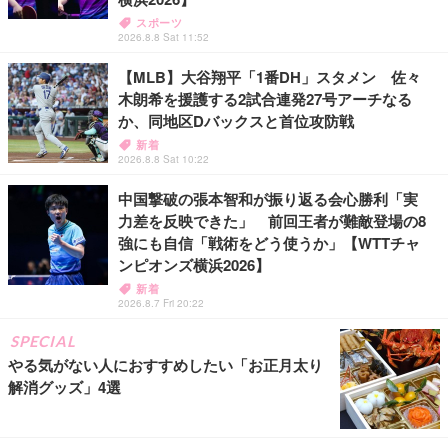
スポーツ
2026.8.8 Sat 11:52
【MLB】大谷翔平「1番DH」スタメン 佐々
木朗希を援護する2試合連発27号アーチなる
か、同地区Dバックスと首位攻防戦
新着
2026.8.8 Sat 10:22
中国撃破の張本智和が振り返る会心勝利「実
力差を反映できた」 前回王者が難敵登場の8
強にも自信「戦術をどう使うか」【WTTチャ
ンピオンズ横浜2026】
新着
2026.8.7 Fri 20:22
SPECIAL
やる気がない人におすすめしたい「お正月太り
解消グッズ」4選