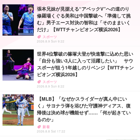
張本兄妹が見据える“アベックV”への道のり
修羅場くぐる美和は中国撃破へ「準備して挑
む」男子エース対決の智和は「そのままいく
だけ」【WTTチャンピオンズ横浜2026】
スポーツ
2026.8.9 Sun 9:22
世界4位撃破の篠塚大登が快進撃に込めた思い
「自分も強い3人に入って活躍したい」 サウ
スポーが狙う1年越しのリベンジ【WTTチャン
ピオンズ横浜2026】
スポーツ
2026.8.9 Sun 8:22
【MLB】「なぜかスライダーが真ん中にい
く」サヨナラ弾を浴びた守護神ディアス、復
帰後は決め球が機能せず……「何が起きてい
るのか」
新着
2026.8.8 Sat 17:22