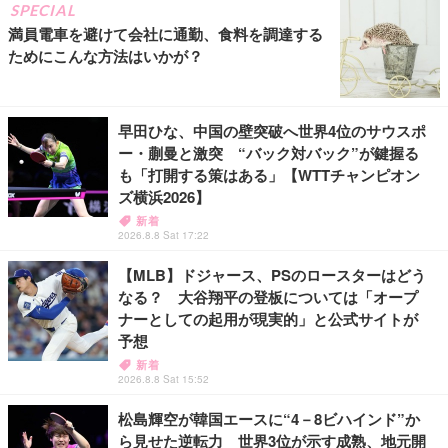
SPECIAL
満員電車を避けて会社に通勤、食料を調達する
ためにこんな方法はいかが？
早田ひな、中国の壁突破へ世界4位のサウスポ
ー・蒯曼と激突 “バック対バック”が鍵握る
も「打開する策はある」【WTTチャンピオン
ズ横浜2026】
新着
2026.8.8 Sat 17:22
【MLB】ドジャース、PSのロースターはどう
なる？ 大谷翔平の登板については「オープ
ナーとしての起用が現実的」と公式サイトが
予想
新着
2026.8.8 Sat 15:52
松島輝空が韓国エースに“4－8ビハインド”か
ら見せた逆転力 世界3位が示す成熟、地元開