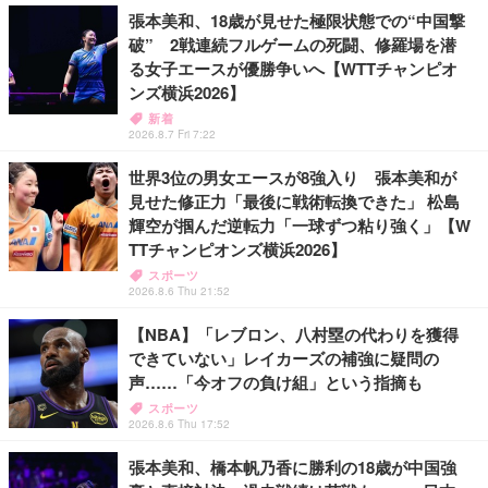
張本美和、18歳が見せた極限状態での“中国撃
破” 2戦連続フルゲームの死闘、修羅場を潜
る女子エースが優勝争いへ【WTTチャンピオ
ンズ横浜2026】
新着
2026.8.7 Fri 7:22
世界3位の男女エースが8強入り 張本美和が
見せた修正力「最後に戦術転換できた」 松島
輝空が掴んだ逆転力「一球ずつ粘り強く」【W
TTチャンピオンズ横浜2026】
スポーツ
2026.8.6 Thu 21:52
【NBA】「レブロン、八村塁の代わりを獲得
できていない」レイカーズの補強に疑問の
声……「今オフの負け組」という指摘も
スポーツ
2026.8.6 Thu 17:52
張本美和、橋本帆乃香に勝利の18歳が中国強