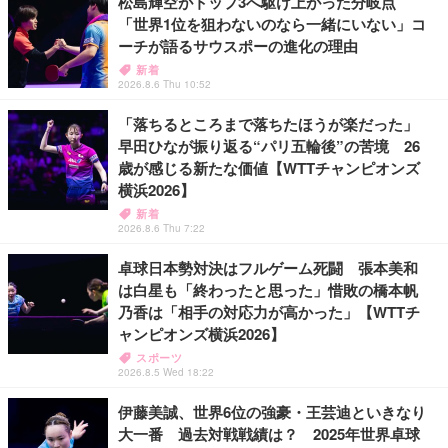
松島輝空がトップ3へ駆け上がった分岐点
「世界1位を狙わないのなら一緒にいない」コ
ーチが語るサウスポーの進化の理由
新着
2026.8.6 Thu 10:52
「落ちるところまで落ちたほうが楽だった」
早田ひなが振り返る“パリ五輪後”の苦境 26
歳が感じる新たな価値【WTTチャンピオンズ
横浜2026】
新着
2026.8.6 Thu 7:22
卓球日本勢対決はフルゲーム死闘 張本美和
は白星も「終わったと思った」惜敗の橋本帆
乃香は「相手の対応力が高かった」【WTTチ
ャンピオンズ横浜2026】
スポーツ
2026.8.5 Wed 18:22
伊藤美誠、世界6位の強豪・王芸迪といきなり
大一番 過去対戦戦績は？ 2025年世界卓球