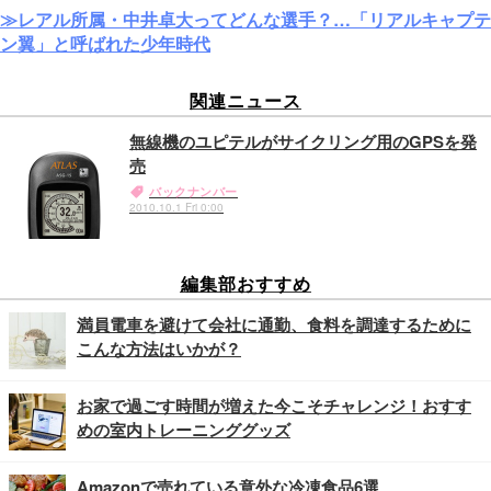
≫レアル所属・中井卓大ってどんな選手？…「リアルキャプテ
ン翼」と呼ばれた少年時代
関連ニュース
無線機のユピテルがサイクリング用のGPSを発
売
バックナンバー
2010.10.1 Fri 0:00
編集部おすすめ
満員電車を避けて会社に通勤、食料を調達するために
こんな方法はいかが？
お家で過ごす時間が増えた今こそチャレンジ！おすす
めの室内トレーニンググッズ
Amazonで売れている意外な冷凍食品6選