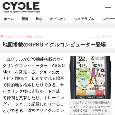
C
L
O
S
新着
ホーム
新着
Buy
オピニオン
ウェアラブル
スポー
E
ビジネス
技術
オピニオン
バックナンバー
過去ニュース
製品/用品
衣類
2010.10.2 Sat 0:00
コラム
インプレ
デバイス
地図搭載のGPSサイクルコンピューター登場
飲食
バックナンバー
ボイス
ビジネス
国内
スポーツ
ユピテルがGPS機能搭載のサイ
海外
短信
まとめ
イベント
クリングコンピューター「ASG-C
選手
写真
試乗会
スポーツ
エンタメ
M21」を発売する。クルマのカー
ナビと同様に、初めて訪れる場所
動画
ツアー
文化
芸能
出版／映画
ライフ
で目的地を検索したりできる。サ
イクリング後は走行ルート作成し
話題
ファッション
社会
政治
て仲間と共有したり、トレーニン
デザイン
写真
ハウツー
ユピテルがGPS機能搭載の
グデータとして記録したりするこ
サイクリングコンピューター
とができる。通常のサイクルコン
「ASG-CM21」を発売する。
動画
クルマのカーナビと同様に、