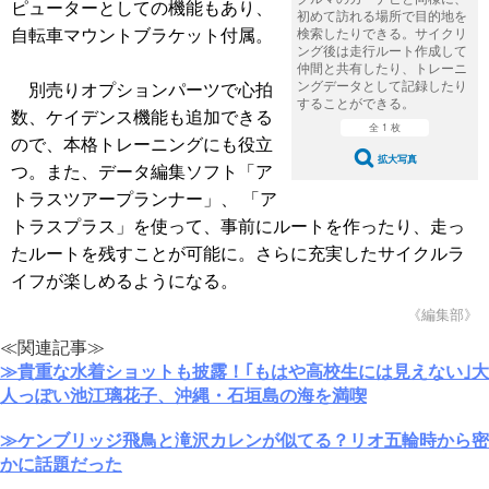
ピューターとしての機能もあり、
初めて訪れる場所で目的地を
自転車マウントブラケット付属。
検索したりできる。サイクリ
ング後は走行ルート作成して
仲間と共有したり、トレーニ
ングデータとして記録したり
別売りオプションパーツで心拍
することができる。
数、ケイデンス機能も追加できる
全 1 枚
ので、本格トレーニングにも役立
拡大写真
つ。また、データ編集ソフト「ア
トラスツアープランナー」、 「ア
トラスプラス」を使って、事前にルートを作ったり、走っ
たルートを残すことが可能に。さらに充実したサイクルラ
イフが楽しめるようになる。
《編集部》
≪関連記事≫
≫貴重な水着ショットも披露！｢もはや高校生には見えない｣大
人っぽい池江璃花子、沖縄・石垣島の海を満喫
≫ケンブリッジ飛鳥と滝沢カレンが似てる？リオ五輪時から密
かに話題だった