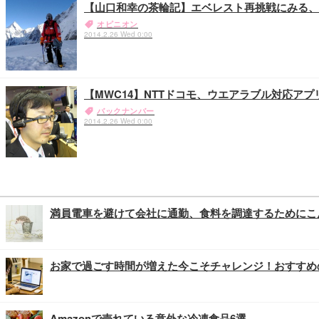
【山口和幸の茶輪記】エベレスト再挑戦にみる、
オピニオン
2014.2.26 Wed 0:00
【MWC14】NTTドコモ、ウエアラブル対応アプ
バックナンバー
2014.2.26 Wed 0:00
満員電車を避けて会社に通勤、食料を調達するためにこ
お家で過ごす時間が増えた今こそチャレンジ！おすすめ
Amazonで売れている意外な冷凍食品6選