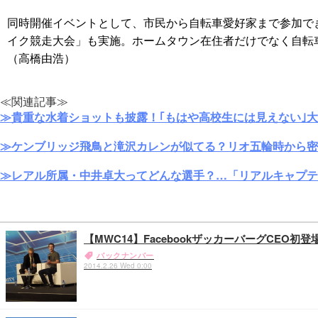
同時開催イベントとして、市民から自転車愛好家まで参加で
イク競走大会」も実施。ホームタウン在住者だけでなく自転
（高橋由浩）
≪関連記事≫
≫貴重な水着ショットも披露！｢もはや高校生には見えない｣
≫ケンブリッジ飛鳥と滝沢カレンが似てる？リオ五輪時から密
≫レアル所属・中井卓大ってどんな選手？…「リアルキャプテ
【MWC14】FacebookザッカーバーグCEO
バックナンバー
2014.2.26 Wed 0:00