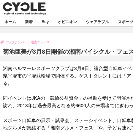
新着
ホーム
新着
Buy
オピニオン
ウェアラブル
スポー
ビジネス
オピニオン
バックナンバー
過去ニュース
製品/用品
コラム
デバイス
菊池亜美が3月8日開催の湘南バイシクル・フェス2
飲食
ボイス
ビジネス
スポーツ
湘南ベルマーレスポーツクラブは3月8日、複合型自転車イベ
海外
短信
イベント
県平塚市の平塚競輪場で開催する。ゲストタレントには「ア
選手
試乗会
エンタメ
る。
動画
ツアー
芸能
ライフ
同イベントはJKAの「競輪公益資金」の補助を受けて開催され
訪れ、2013年は過去最高となる約6600人の来場者でにぎわ
話題
社会
デザイン
ハウツー
スポーツ自転車の展示・試乗会、ステージイベント、自転車
地グルメが集結する「湘南グルメ・フェス」や、子ども連れ
動画