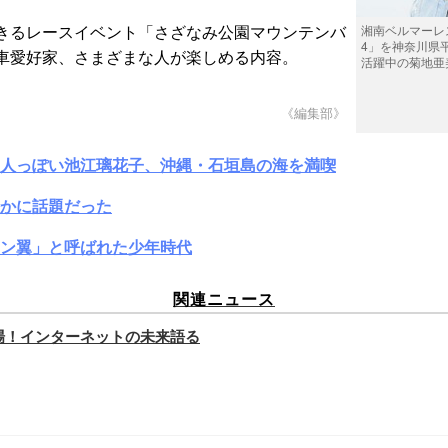
きるレースイベント「さざなみ公園マウンテンバ
湘南ベルマーレ
4」を神奈川県
車愛好家、さまざまな人が楽しめる内容。
活躍中の菊地亜
《編集部》
大人っぽい池江璃花子、沖縄・石垣島の海を満喫
かに話題だった
ン翼」と呼ばれた少年時代
関連ニュース
初登場！インターネットの未来語る