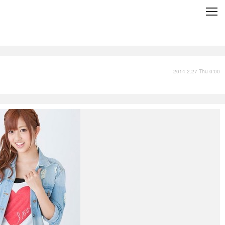
C
L
O
S
E
技術
衣類
2014.2.27 Thu 0:00
インプレ
バックナンバー
国内
まとめ
写真
スポーツ
文化
出版／映画
ファッション
政治
写真