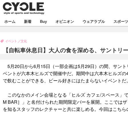
新着
ホーム
新着
Buy
オピニオン
ウェアラブル
スポー
ビジネス
オピニオン
製品/用品
イベント
文化
コラム
デバイス
【自転車休息日】大人の食を深める、サントリ
飲食
ボイス
ビジネス
スポーツ
海外
5月20日から6月15日（一部企画は5月29日）の間、サン
短信
イベント
ベントが六本木ヒルズで開催中だ。期間中は六本木ヒルズの
選手
試乗会
エンタメ
で飲むことができる、ビール好きにはたまらないイベントだ
動画
ツアー
芸能
ライフ
このなかのメイン会場となる「ヒルズ カフェ/スペース」では、「Th
M BAR］」と名付けられた期間限定バーを展開。ここでは
話題
社会
を知るスタッフのレクチャーと共に楽しめる。今回はこちら
デザイン
ハウツー
動画