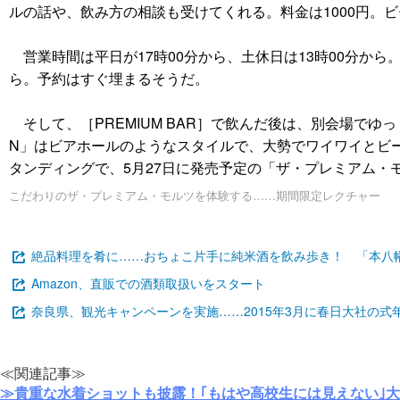
ルの話や、飲み方の相談も受けてくれる。料金は1000円
営業時間は平日が17時00分から、土休日は13時00分か
ら。予約はすぐ埋まるそうだ。
そして、［PREMIUM BAR］で飲んだ後は、別会場でゆ
N」はビアホールのようなスタイルで、大勢でワイワイとビー
タンディングで、5月27日に発売予定の「ザ・プレミアム・
こだわりのザ・プレミアム・モルツを体験する……期間限定レクチャー
絶品料理を肴に……おちょこ片手に純米酒を飲み歩き！ 「本八
Amazon、直販での酒類取扱いをスタート
奈良県、観光キャンペーンを実施……2015年3月に春日大社の式
≪関連記事≫
≫貴重な水着ショットも披露！｢もはや高校生には見えない｣