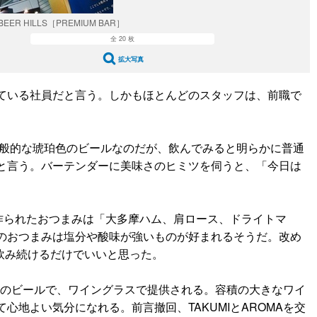
 BEER HILLS［PREMIUM BAR］
全 20 枚
拡大写真
ている社員だと言う。しかもほとんどのスタッフは、前職で
一般的な琥珀色のビールなのだが、飲んでみると明らかに普通
と言う。バーテンダーに美味さのヒミツを伺うと、「今日は
作られたおつまみは「大多摩ハム、肩ロース、ドライトマ
のおつまみは塩分や酸味が強いものが好まれるそうだ。改め
を飲み続けるだけでいいと思った。
めのビールで、ワイングラスで提供される。容積の大きなワイ
地よい気分になれる。前言撤回、TAKUMIとAROMAを交