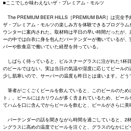
■ここでしか味わえないザ・プレミアム・モルツ
The PREMIUM BEER HILLS［PREMIUM BAR］
ザ・プレミアム・モルツの楽しみ方を体験できるプログラム
ウンターに案内された。取材時は平日の早い時間だったが、
ーの中では白衣に身を包んだバーテンダーが働いているが、
バーや飲食店で働いていた経歴を持っている。
しばらく待っていると、ピルスナーグラスに注がれた1杯目
のビールではない。実は当日の気温や湿度に応じてビールの
少し肌寒いので、サーバーの温度も昨日とは違います。どう
筆者がごくごくビールを飲んでいると、このビールのために
ト」。ビールにはカリウムが多く含まれているため、ビール
てハムを口に含んでからビールを飲むと、ビールがさらに美味
バーテンダーの話を聞きながら時間を過ごしていると、2杯
ングラスに高めの温度でビールを注ぐと、グラスのなかにビー