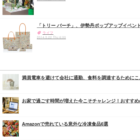
「トリー バーチ」、伊勢丹ポップアップイベン
ライフ
2014.5.22 Thu 6:00
満員電車を避けて会社に通勤、食料を調達するためにこ
お家で過ごす時間が増えた今こそチャレンジ！おすすめ
Amazonで売れている意外な冷凍食品6選