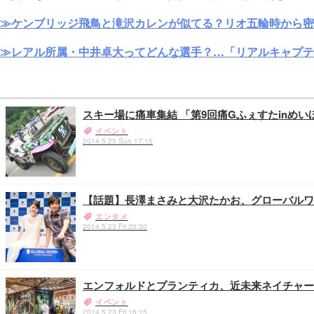
≫ケンブリッジ飛鳥と滝沢カレンが似てる？リオ五輪時から密
≫レアル所属・中井卓大ってどんな選手？…「リアルキャプテ
スキー場に痛車集結 「第9回痛Gふぇすたinめい
イベント
2014.5.25 Sun 17:15
【話題】長澤まさみと大沢たかお、グローバルワー
エンタメ
2014.5.23 Fri 20:30
エンフォルドとプランティカ、近未来ネイチャー
イベント
2014.5.23 Fri 16:15