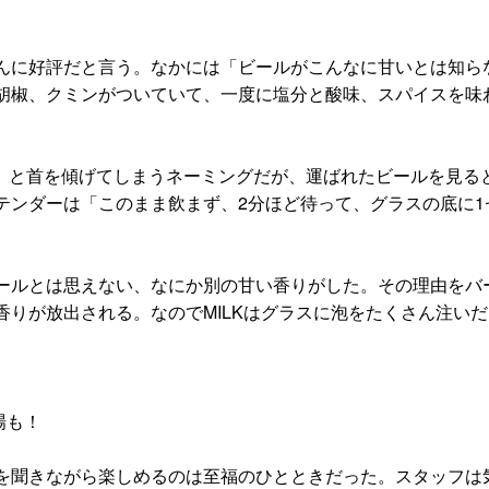
に好評だと言う。なかには「ビールがこんなに甘いとは知ら
胡椒、クミンがついていて、一度に塩分と酸味、スパイスを味
？ と首を傾げてしまうネーミングだが、運ばれたビールを見る
テンダーは「このまま飲まず、2分ほど待って、グラスの底に
ルとは思えない、なにか別の甘い香りがした。その理由をバ
香りが放出される。なのでMILKはグラスに泡をたくさん注い
場も！
聞きながら楽しめるのは至福のひとときだった。スタッフは