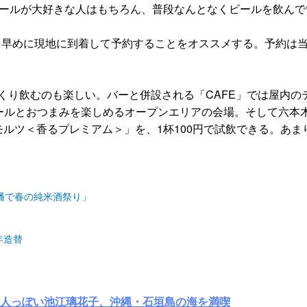
。ビールが大好きな人はもちろん、普段なんとなくビールを飲ん
ら。早めに現地に到着して予約することをオススメする。予約は当
っくり飲むのも楽しい。バーと併設される「CAFE」では屋内の
ルとおつまみを楽しめるオープンエリアの会場。そして六本木
モルツ＜香るプレミアム＞」を、1杯100円で試飲できる。あ
幡で春の純米酒祭り」
年造替
大人っぽい池江璃花子、沖縄・石垣島の海を満喫