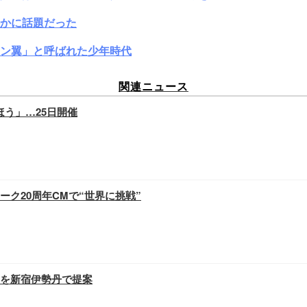
かに話題だった
ン翼」と呼ばれた少年時代
関連ニュース
ほう」…25日開催
ク20周年CMで“世界に挑戦”
を新宿伊勢丹で提案