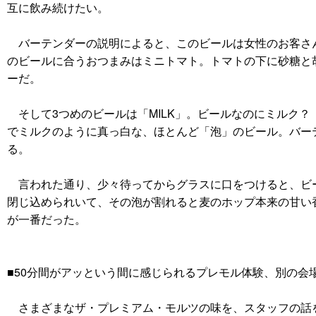
互に飲み続けたい。
バーテンダーの説明によると、このビールは女性のお客さん
のビールに合うおつまみはミニトマト。トマトの下に砂糖と
ーだ。
そして3つめのビールは「MILK」。ビールなのにミルク
でミルクのように真っ白な、ほとんど「泡」のビール。バー
る。
言われた通り、少々待ってからグラスに口をつけると、ビー
閉じ込められいて、その泡が割れると麦のホップ本来の甘い
が一番だった。
■50分間がアッという間に感じられるプレモル体験、別の会
さまざまなザ・プレミアム・モルツの味を、スタッフの話を