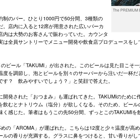
The PREMIUM
は完全予約制のバー。ひとり1000円で50分間、3種類の
だ。店内に入ると12席が用意された広いバーカ
店内は大勢のお客さんで賑わっていた。カウンタ
実は全員サントリーでメニュー開発や飲食店プロデュースをし
のビール「TAKUMI」が出された。このビールは見た目こそ
温度を調節し、泡とビールを別々のサーバーから注いだ一杯だ
です？ 飲みやすいでしょう？」と笑顔で答えた。
開発された「おつまみ」も運ばれてきた。TAKUMIのために
を飲むとナトリウム（塩分）が欲しくなる。そのため、ビール
く感じた。筆者はもうこの先50分間、ずっとこのTAKUMI
めの「AROMA」が運ばれた。こちらは12度と少々温度が高
ルの香りが充満する。グラスに鼻をつけると、甘い香りがして心