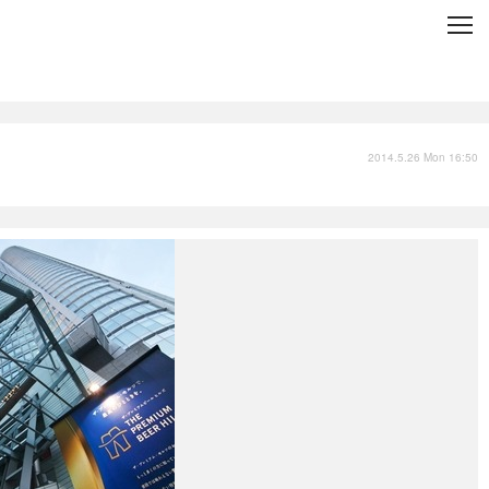
C
L
O
S
E
技術
衣類
インプレ
2014.5.26 Mon 16:50
バックナンバー
国内
まとめ
写真
スポーツ
文化
出版／映画
ファッション
政治
写真