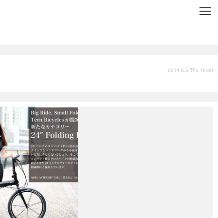
C
L
O
S
E
技術
衣類
インプレ
2014.6.5 Thu 16:50
バックナンバー
国内
まとめ
写真
スポーツ
文化
出版／映画
ファッション
政治
写真