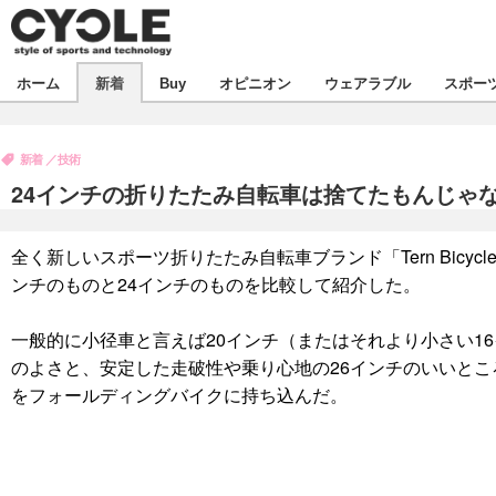
新着
ホーム
新着
Buy
オピニオン
ウェアラブル
スポー
ビジネス
オピニオン
製品/用品
新着
技術
コラム
デバイス
24インチの折りたたみ自転車は捨てたもんじゃ
飲食
ボイス
ビジネス
スポーツ
海外
全く新しいスポーツ折りたたみ自転車ブランド「Tern Bicy
短信
イベント
ンチのものと24インチのものを比較して紹介した。
選手
試乗会
エンタメ
一般的に小径車と言えば20インチ（またはそれより小さい1
動画
ツアー
芸能
ライフ
のよさと、安定した走破性や乗り心地の26インチのいいとこ
をフォールディングバイクに持ち込んだ。
話題
社会
デザイン
ハウツー
動画