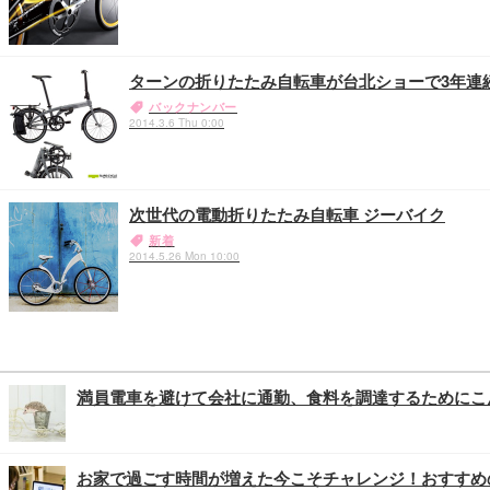
ターンの折りたたみ自転車が台北ショーで3年連
バックナンバー
2014.3.6 Thu 0:00
次世代の電動折りたたみ自転車 ジーバイク
新着
2014.5.26 Mon 10:00
満員電車を避けて会社に通勤、食料を調達するためにこ
お家で過ごす時間が増えた今こそチャレンジ！おすすめ