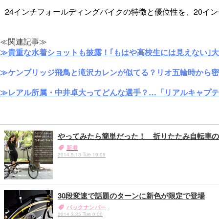
24インチフォールディングバイクの特徴と優位性を、20イ
≪関連記事≫
≫貴重な水着ショットも披露！｢もはや高校生には見えない｣
≫ケンブリッジ飛鳥と滝沢カレンが似てる？リオ五輪時から密
≫レアル所属・中井卓大ってどんな選手？…「リアルキャプテ
やってみたら簡単だった！ 折りたたみ自転車の
新着
2014.5.13 Tue 19:09
30段変速で話題のターンに新色が限定で登場
バックナンバー
2014.3.25 Tue 0:00