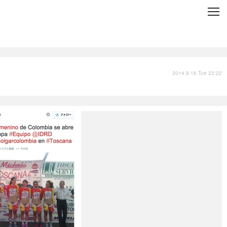
C
L
O
S
E
技術
衣類
インプレ
2014.9.16 Tue 23:22
バックナンバー
国内
まとめ
写真
スポーツ
文化
出版／映画
ファッション
政治
写真