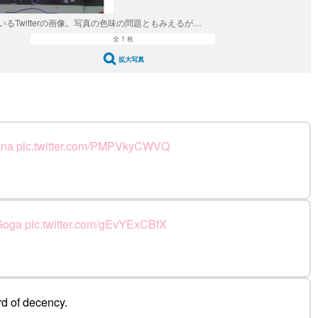
るTwitterの画像。写真の色味の問題ともみえるが…
全 1 枚
拡大写真
ana
pic.twitter.com/PMPVkyCWVQ
Goga
pic.twitter.com/gEvYExCBfX
rd of decency.