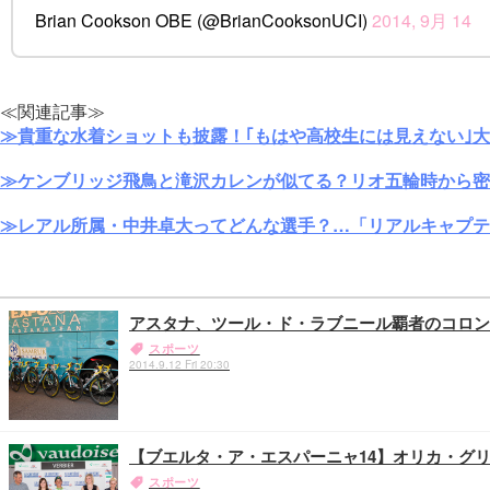
Brian Cookson OBE (@BrianCooksonUCI)
2014, 9月 14
≪関連記事≫
≫貴重な水着ショットも披露！｢もはや高校生には見えない｣
≫ケンブリッジ飛鳥と滝沢カレンが似てる？リオ五輪時から密
≫レアル所属・中井卓大ってどんな選手？…「リアルキャプテ
アスタナ、ツール・ド・ラブニール覇者のコロン
スポーツ
2014.9.12 Fri 20:30
【ブエルタ・ア・エスパーニャ14】オリカ・グ
スポーツ