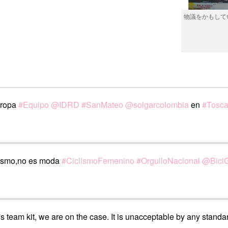
物議をかもしてい
uropa
#Equipo
@IDRD
#SanMateo
@solgarcolombia
en
#Tosc
lismo,no es moda
#CiclismoFemenino
#OrgulloNacional
@Bici
 team kit, we are on the case. It is unacceptable by any standa