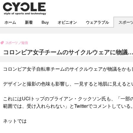
新着
ホーム
新着
Buy
オピニオン
ウェアラブル
スポー
ビジネス
オピニオン
製品/用品
スポーツ
短信
コラム
デバイス
コロンビア女子チームのサイクルウェアに物議…
飲食
ボイス
ビジネス
スポーツ
海外
コロンビア女子自転車チームのサイクルウェアが物議をかも
短信
イベント
選手
試乗会
エンタメ
デザインと撮影の色味も影響し、一見すると地肌に見えると
動画
ツアー
芸能
ライフ
これにはUCIトップのブライアン・クックソン氏も、「一部
範囲では、受け入れられない」とTwitterでコメントしている
話題
社会
デザイン
ハウツー
ネットでは
動画