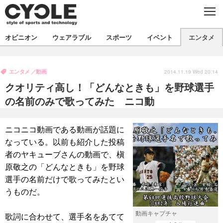
C
L
O
S
新着
E
オピニオン
ウェアラブル
スポーツ
イベント
エンタメ
ビジネス
技術
オピニオン
製品/用品
衣類
エンタメ
動画
コラム
インプレ
2014.11.19 Wed 20:14
デバイス
クオリティ高し！「どんなときも」を野球選手
飲食
バックナンバー
ボイス
ビジネス
国内
スポーツ
の名前のみで歌ってみた ニコ動
海外
短信
まとめ
イベント
ニコニコ動画である動画が話題に
選手
写真
試乗会
スポーツ
エンタメ
なっている。以前も紹介した投稿
者のヤキューブさんの動画で、槇
動画
ツアー
文化
芸能
出版／映画
ライフ
原敬之の「どんなときも」を野球
話題
ファッション
社会
政治
選手の名前だけで歌ってみたとい
うものだ。
デザイン
写真
ハウツー
動画キャプチャ
歌詞に合わせて、選手名をあてて
動画