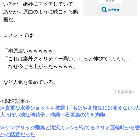
全 2 枚
いるが、絶妙にマッチしていて、
あたかも原曲のように聴こえる動
拡大写真
画だ。
コメントでは
「槇原違いｗｗｗｗｗ」
「これは案外クオリティー高い、もっと伸びてもいい。」
「なぜ今ごろ上がったｗｗｗｗ」
など人気を集めている。
《上水流晋》
≪関連記事≫
≫貴重な水着ショットも披露！｢もはや高校生には見えない｣大
人っぽい池江璃花子、沖縄・石垣島の海を満喫
≫ケンブリッジ飛鳥と滝沢カレンが似てる？リオ五輪時から密
かに話題だった