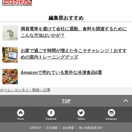
編集部おすすめ
満員電車を避けて会社に通勤、食料を調達するために
こんな方法はいかが？
お家で過ごす時間が増えた今こそチャレンジ！おすす
めの室内トレーニンググッズ
Amazonで売れている意外な冷凍食品6選
記事
ホーム
›
エンタメ
›
動画
›
TOP
Home
Facebook
Twitter
Instagram
お問合せ
広告掲載
会社概要
個人情報保護方針