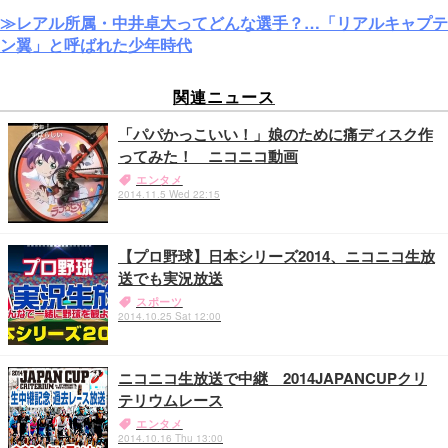
≫レアル所属・中井卓大ってどんな選手？…「リアルキャプテ
ン翼」と呼ばれた少年時代
関連ニュース
「パパかっこいい！」娘のために痛ディスク作
ってみた！ ニコニコ動画
エンタメ
2014.11.5 Wed 22:15
【プロ野球】日本シリーズ2014、ニコニコ生放
送でも実況放送
スポーツ
2014.10.25 Sat 12:00
ニコニコ生放送で中継 2014JAPANCUPクリ
テリウムレース
エンタメ
2014.10.16 Thu 13:00