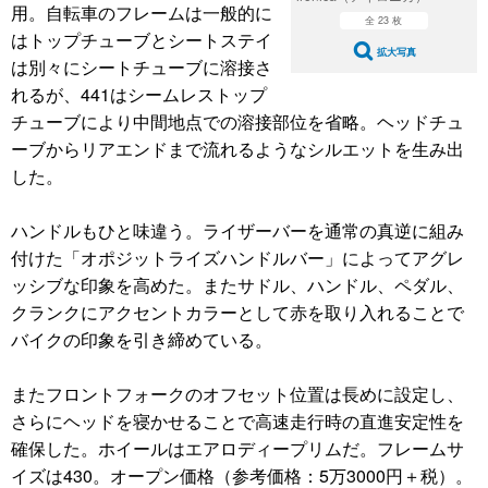
用。自転車のフレームは一般的に
全 23 枚
はトップチューブとシートステイ
拡大写真
は別々にシートチューブに溶接さ
れるが、441はシームレストップ
チューブにより中間地点での溶接部位を省略。ヘッドチュ
ーブからリアエンドまで流れるようなシルエットを生み出
した。
ハンドルもひと味違う。ライザーバーを通常の真逆に組み
付けた「オポジットライズハンドルバー」によってアグレ
ッシブな印象を高めた。またサドル、ハンドル、ペダル、
クランクにアクセントカラーとして赤を取り入れることで
バイクの印象を引き締めている。
またフロントフォークのオフセット位置は長めに設定し、
さらにヘッドを寝かせることで高速走行時の直進安定性を
確保した。ホイールはエアロディープリムだ。フレームサ
イズは430。オープン価格（参考価格：5万3000円＋税）。