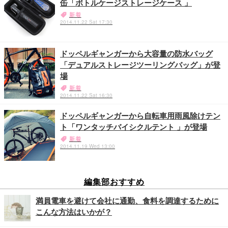
缶「ボトルケージストレージケース 」
新着
2014.11.22 Sat 17:30
ドッペルギャンガーから大容量の防水バッグ
「デュアルストレージツーリングバッグ」が登
場
新着
2014.11.22 Sat 16:30
ドッペルギャンガーから自転車用雨風除けテン
ト「ワンタッチバイシクルテント 」が登場
新着
2014.11.19 Wed 13:00
編集部おすすめ
満員電車を避けて会社に通勤、食料を調達するために
こんな方法はいかが？