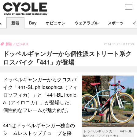
C
L
O
S
新着
E
ム
新着
Buy
オピニオン
ウェアラブル
スポーツ
イ
ビジネス
技術
オピニオン
製品/用品
衣類
新着
ビジネス
コラム
インプレ
2014.11.28 Fri 11:53
デバイス
ドッペルギャンガーから個性派ストリート系ク
飲食
バックナンバー
ボイス
ビジネス
国内
スポーツ
ロスバイク「441」が登場
海外
短信
まとめ
イベント
ドッペルギャンガーからクロスバ
選手
写真
試乗会
スポーツ
エンタメ
イク「441-SL philosophica（フィ
ロソフィカ）」と「441-BL ironic
動画
ツアー
文化
芸能
出版／映画
ライフ
a（アイロニカ）」が登場した。
話題
ファッション
社会
政治
個性的なフレームが魅力的だ。
デザイン
写真
ハウツー
441はドッペルギャンガー独自の
ドッペルギャンガー・441-BL
シームレストップチューブを採
動画
ironica（アイロニカ）