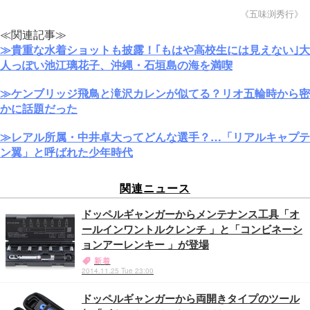
《五味渕秀行》
≪関連記事≫
≫貴重な水着ショットも披露！｢もはや高校生には見えない｣大
人っぽい池江璃花子、沖縄・石垣島の海を満喫
≫ケンブリッジ飛鳥と滝沢カレンが似てる？リオ五輪時から密
かに話題だった
≫レアル所属・中井卓大ってどんな選手？…「リアルキャプテ
ン翼」と呼ばれた少年時代
関連ニュース
ドッペルギャンガーからメンテナンス工具「オ
ールインワントルクレンチ 」と「コンビネーシ
ョンアーレンキー 」が登場
新着
2014.11.25 Tue 23:00
ドッペルギャンガーから両開きタイプのツール