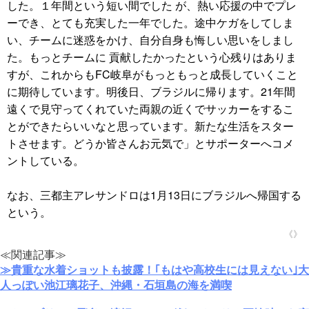
した。１年間という短い間でした が、熱い応援の中でプレ
ーでき、とても充実した一年でした。途中ケガをしてしま
い、チームに迷惑をかけ、自分自身も悔しい思いをしまし
た。もっとチームに 貢献したかったという心残りはありま
すが、これからもFC岐阜がもっともっと成長していくこと
に期待しています。明後日、ブラジルに帰ります。21年間
遠くで見守ってくれていた両親の近くでサッカーをするこ
とができたらいいなと思っています。新たな生活をスター
トさせます。どうか皆さんお元気で」とサポーターへコメ
ントしている。
なお、三都主アレサンドロは1月13日にブラジルへ帰国する
という。
《》
≪関連記事≫
≫貴重な水着ショットも披露！｢もはや高校生には見えない｣大
人っぽい池江璃花子、沖縄・石垣島の海を満喫