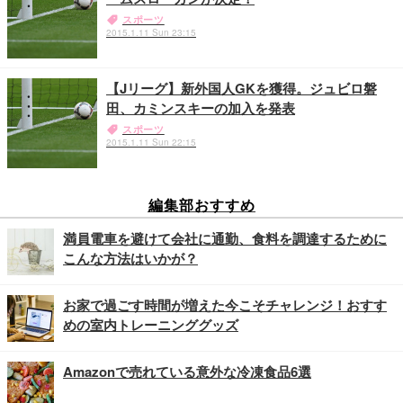
スポーツ
2015.1.11 Sun 23:15
【Jリーグ】新外国人GKを獲得。ジュビロ磐
田、カミンスキーの加入を発表
スポーツ
2015.1.11 Sun 22:15
編集部おすすめ
満員電車を避けて会社に通勤、食料を調達するために
こんな方法はいかが？
お家で過ごす時間が増えた今こそチャレンジ！おすす
めの室内トレーニンググッズ
Amazonで売れている意外な冷凍食品6選