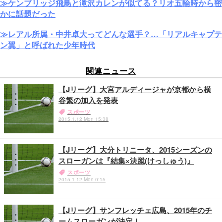
≫ケンブリッジ飛鳥と滝沢カレンが似てる？リオ五輪時から密
かに話題だった
≫レアル所属・中井卓大ってどんな選手？…「リアルキャプテ
ン翼」と呼ばれた少年時代
関連ニュース
【Jリーグ】大宮アルディージャが京都から横
谷繁の加入を発表
スポーツ
2015.1.12 Mon 15:38
【Jリーグ】大分トリニータ、2015シーズンの
スローガンは『結集×決蹴(けっしゅう)』
スポーツ
2015.1.12 Mon 0:15
【Jリーグ】サンフレッチェ広島、2015年のチ
ームスローガンが決定！