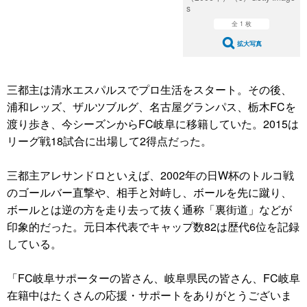
s
全 1 枚
拡大写真
三都主は清水エスパルスでプロ生活をスタート。その後、
浦和レッズ、ザルツブルグ、名古屋グランパス、栃木FCを
渡り歩き、今シーズンからFC岐阜に移籍していた。2015は
リーグ戦18試合に出場して2得点だった。
三都主アレサンドロといえば、2002年の日W杯のトルコ戦
のゴールバー直撃や、相手と対峙し、ボールを先に蹴り、
ボールとは逆の方を走り去って抜く通称「裏街道」などが
印象的だった。元日本代表でキャップ数82は歴代6位を記録
している。
「FC岐阜サポーターの皆さん、岐阜県民の皆さん、FC岐阜
在籍中はたくさんの応援・サポートをありがとうございま