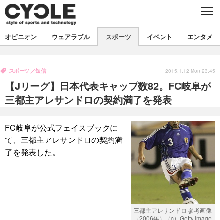
C
L
O
S
新着
E
オピニオン
ウェアラブル
スポーツ
イベント
エンタメ
ビジネス
技術
オピニオン
製品/用品
衣類
スポーツ
短信
コラム
インプレ
2015.1.12 Mon 23:45
デバイス
【Jリーグ】日本代表キャップ数82。FC岐阜が
飲食
バックナンバー
ボイス
ビジネス
国内
スポーツ
三都主アレサンドロの契約満了を発表
海外
短信
まとめ
イベント
FC岐阜が公式フェイスブックに
選手
写真
試乗会
スポーツ
エンタメ
て、三都主アレサンドロの契約満
了を発表した。
動画
ツアー
文化
芸能
出版／映画
ライフ
話題
ファッション
社会
政治
デザイン
写真
ハウツー
三都主アレサンドロ 参考画像
動画
（2006年）（c）Getty Image