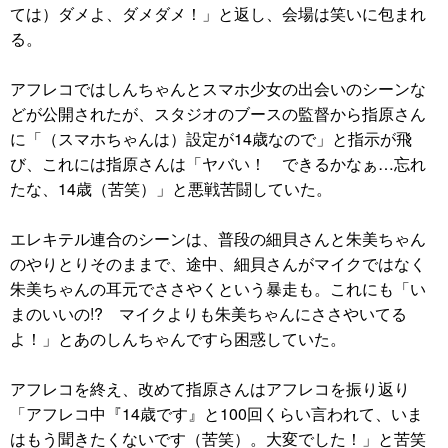
ては）ダメよ、ダメダメ！」と返し、会場は笑いに包まれ
る。
アフレコではしんちゃんとスマホ少女の出会いのシーンな
どが公開されたが、スタジオのブースの監督から指原さん
に「（スマホちゃんは）設定が14歳なので」と指示が飛
び、これには指原さんは「ヤバい！ できるかなぁ…忘れ
たな、14歳（苦笑）」と悪戦苦闘していた。
エレキテル連合のシーンは、普段の細貝さんと朱美ちゃん
のやりとりそのままで、途中、細貝さんがマイクではなく
朱美ちゃんの耳元でささやくという暴走も。これにも「い
まのいいの!? マイクよりも朱美ちゃんにささやいてる
よ！」とあのしんちゃんですら困惑していた。
アフレコを終え、改めて指原さんはアフレコを振り返り
「アフレコ中『14歳です』と100回くらい言われて、いま
はもう聞きたくないです（苦笑）。大変でした！」と苦笑