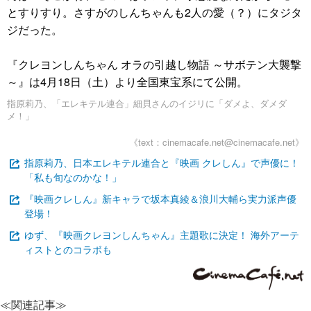
とすりすり。さすがのしんちゃんも2人の愛（？）にタジタ
ジだった。
『クレヨンしんちゃん オラの引越し物語 ～サボテン大襲撃
～』は4月18日（土）より全国東宝系にて公開。
指原莉乃、「エレキテル連合」細貝さんのイジリに「ダメよ、ダメダ
メ！」
《text：cinemacafe.net@cinemacafe.net》
指原莉乃、日本エレキテル連合と『映画 クレしん』で声優に！
「私も旬なのかな！」
『映画クレしん』新キャラで坂本真綾＆浪川大輔ら実力派声優
登場！
ゆず、『映画クレヨンしんちゃん』主題歌に決定！ 海外アーテ
ィストとのコラボも
≪関連記事≫