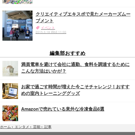
クリエイティブエキスポで見たメーカーズムー
ブメント
イベント
2015.3.18 Wed 11:00
編集部おすすめ
満員電車を避けて会社に通勤、食料を調達するために
こんな方法はいかが？
お家で過ごす時間が増えた今こそチャレンジ！おすす
めの室内トレーニンググッズ
Amazonで売れている意外な冷凍食品6選
記事
ホーム
›
エンタメ
›
芸能
›