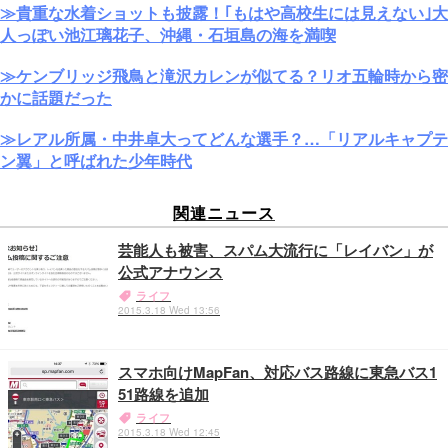
≫貴重な水着ショットも披露！｢もはや高校生には見えない｣大
人っぽい池江璃花子、沖縄・石垣島の海を満喫
≫ケンブリッジ飛鳥と滝沢カレンが似てる？リオ五輪時から密
かに話題だった
≫レアル所属・中井卓大ってどんな選手？…「リアルキャプテ
ン翼」と呼ばれた少年時代
関連ニュース
芸能人も被害、スパム大流行に「レイバン」が
公式アナウンス
ライフ
2015.3.18 Wed 13:56
スマホ向けMapFan、対応バス路線に東急バス1
51路線を追加
ライフ
2015.3.18 Wed 12:45