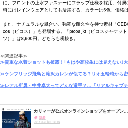
に、フロントの止水ファスナーにフラップ仕様を採用。付属
時にはレインウェアとしても活躍する。カラーは6色。価格は1
また、ナチュラルな風合い、強靭な耐久性を持つ素材「CEBO
cos（ピコス）」も登場する。「picos jkt（ピコスジャケット）」
ツ）」は8,600円。どちらも税抜き。
≪関連記事≫
≫貴重な水着ショットも披露！｢もはや高校生には見えない｣
≫ケンブリッジ飛鳥と滝沢カレンが似てる？リオ五輪時から密
≫レアル所属・中井卓大ってどんな選手？…「リアルキャプテ
カリマーが公式オンラインショップをオープン…
新着
2015.3.3 Tue 10:16