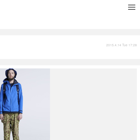
C
L
O
S
E
技術
衣類
インプレ
2015.4.14 Tue 17:28
バックナンバー
国内
まとめ
写真
スポーツ
文化
出版／映画
ファッション
政治
写真