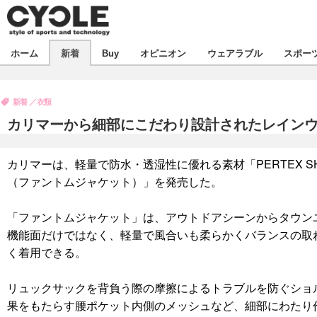
新着
ホーム
新着
Buy
オピニオン
ウェアラブル
スポー
ビジネス
オピニオン
製品/用品
新着
衣類
コラム
デバイス
カリマーから細部にこだわり設計されたレイン
飲食
ボイス
ビジネス
スポーツ
海外
カリマーは、軽量で防水・透湿性に優れる素材「PERTEX SHIE
短信
イベント
（ファントムジャケット）」を発売した。
選手
試乗会
エンタメ
「ファントムジャケット」は、アウトドアシーンからタウン
動画
ツアー
芸能
ライフ
機能面だけではなく、軽量で風合いも柔らかくバランスの取れた素
く着用できる。
話題
社会
デザイン
ハウツー
リュックサックを背負う際の摩擦によるトラブルを防ぐショ
果をもたらす腰ポケット内側のメッシュなど、細部にわたり
動画