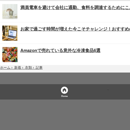
満員電車を避けて会社に通勤、食料を調達するためにこ
お家で過ごす時間が増えた今こそチャレンジ！おすすめ
Amazonで売れている意外な冷凍食品6選
記事
ホーム
›
新着
›
衣類
›
Home