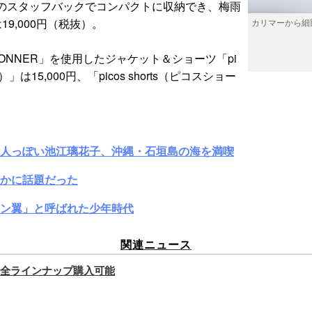
のスタッフバックでコンパクトに収納でき、梅雨
9,000円（税抜）。
カリマーから細
NNER」を使用したジャケット＆ショーツ「pi
は15,000円、「picos shorts（ピコスショー
大人っぽい池江璃花子、沖縄・石垣島の海を満喫
かに話題だった
ン翼」と呼ばれた少年時代
関連ニュース
全ラインナップ購入可能