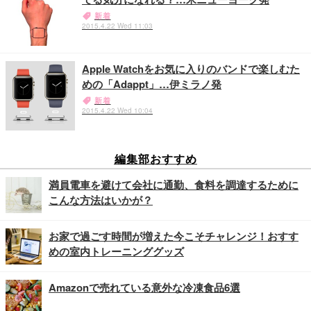
新着
2015.4.22 Wed 11:03
Apple Watchをお気に入りのバンドで楽しむた
めの「Adappt」…伊ミラノ発
新着
2015.4.22 Wed 10:04
編集部おすすめ
満員電車を避けて会社に通勤、食料を調達するために
こんな方法はいかが？
お家で過ごす時間が増えた今こそチャレンジ！おすす
めの室内トレーニンググッズ
Amazonで売れている意外な冷凍食品6選