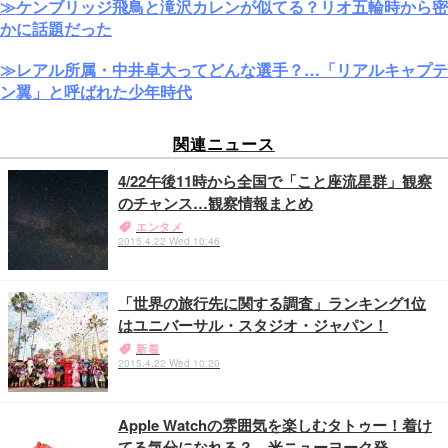
≫ケンブリッジ飛鳥と滝沢カレンが似てる？リオ五輪時から密
かに話題だった
≫レアル所属・中井卓大ってどんな選手？…「リアルキャプテ
ン翼」と呼ばれた少年時代
関連ニュース
4/22午後11時から全国で「こと座流星群」観察
のチャンス…観察情報まとめ
エンタメ
2015.4.22 Wed 10:46
「世界の旅行先に関する調査」ランキング1位
はユニバーサル・スタジオ・ジャパン！
新着
2015.4.22 Wed 10:20
Apple Watchの雰囲気を楽しむタトゥー！着け
てる気分になれる？…米ニューヨーク発