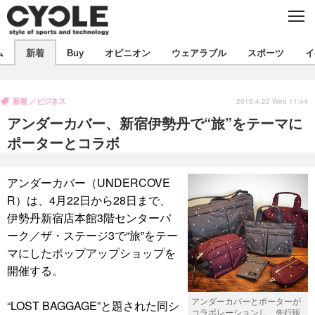
C
L
O
S
新着
E
ム
新着
Buy
オピニオン
ウェアラブル
スポーツ
イ
ビジネス
技術
オピニオン
製品/用品
衣類
新着
ビジネス
コラム
インプレ
2015.4.22 Wed 11:44
デバイス
アンダーカバー、新宿伊勢丹で“旅”をテーマに
飲食
バックナンバー
ボイス
ビジネス
国内
スポーツ
ポーターとコラボ
海外
短信
まとめ
イベント
アンダーカバー（UNDERCOVE
選手
写真
試乗会
スポーツ
エンタメ
R）は、4月22日から28日まで、
伊勢丹新宿店本館3階センターパ
動画
ツアー
文化
芸能
出版／映画
ライフ
ーク／ザ・ステージ3で“旅”をテー
話題
ファッション
社会
政治
マにしたポップアップショップを
開催する。
デザイン
写真
ハウツー
アンダーカバーとポーターが
“LOST BAGGAGE”と題された同シ
動画
コラボレーションし、先行販