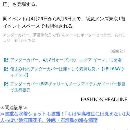
円）も登場する。
同イベントは4月29日から5月6日まで、阪急メンズ東京1階
イベントスペースでも開催される。
アンダーカバー、新宿伊勢丹で“旅”をテーマにポーターとコラボ。あのチ
ェリーもTシャツに
《編集部》
アンダーカバー、4月2日オープンの「ルクア イーレ」に登場
傷まみれのアンダーカバーは痛々しく気持ち良い【15-16AWウ
ィメンズ】
アンダーカバー15SSチェリーモチーフアイテムがドーバー銀座
で先行販売
≪関連記事≫
≫貴重な水着ショットも披露！｢もはや高校生には見えない｣大
人っぽい池江璃花子、沖縄・石垣島の海を満喫