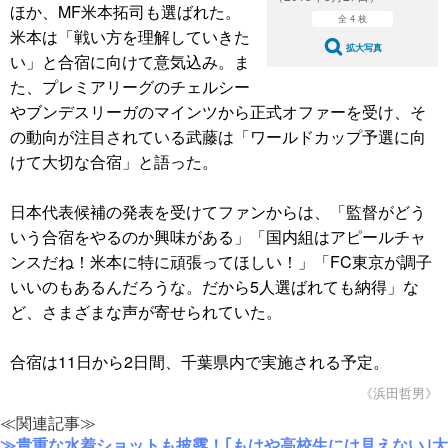
ほか、MF米本拓司も選ばれた。
全 4 枚
米本は「戦い方を理解していきた
拡大写真
い」と合宿に向けて意気込み。ま
た、プレミアリーグのチェルシー
やブンデスリーガのマインツから正式オファーを受け、そ
の動向が注目されている武藤は「ワールドカップ予選に向
けて大切な合宿」と語った。
日本代表候補の発表を受けてファンからは、「監督がどう
いう合宿をやるのか興味がある」「国内組はアピールチャ
ンスだね！米本に特に頑張ってほしい！」「FC東京が調子
いいのもあるんだろうな。だから5人選ばれても納得」な
ど、さまざまな声が寄せられていた。
合宿は11日から2日間、千葉県内で実施される予定。
《浜田哲男》
≪関連記事≫
≫貴重な水着ショットも披露！｢もはや高校生には見えない｣大