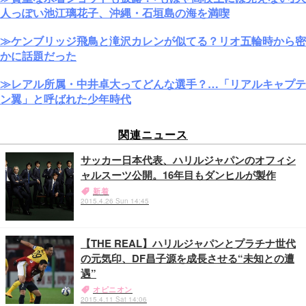
人っぽい池江璃花子、沖縄・石垣島の海を満喫
≫ケンブリッジ飛鳥と滝沢カレンが似てる？リオ五輪時から密
かに話題だった
≫レアル所属・中井卓大ってどんな選手？…「リアルキャプテ
ン翼」と呼ばれた少年時代
関連ニュース
サッカー日本代表、ハリルジャパンのオフィシ
ャルスーツ公開。16年目もダンヒルが製作
新着
2015.4.26 Sun 14:45
【THE REAL】ハリルジャパンとプラチナ世代
の元気印、DF昌子源を成長させる“未知との遭
遇”
オピニオン
2015.4.11 Sat 14:06