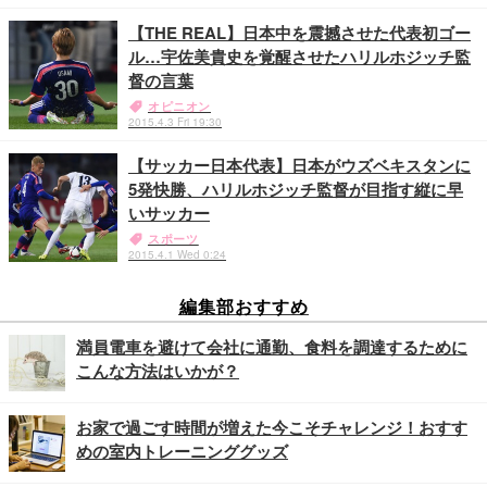
【THE REAL】日本中を震撼させた代表初ゴー
ル…宇佐美貴史を覚醒させたハリルホジッチ監
督の言葉
オピニオン
2015.4.3 Fri 19:30
【サッカー日本代表】日本がウズベキスタンに
5発快勝、ハリルホジッチ監督が目指す縦に早
いサッカー
スポーツ
2015.4.1 Wed 0:24
編集部おすすめ
満員電車を避けて会社に通勤、食料を調達するために
こんな方法はいかが？
お家で過ごす時間が増えた今こそチャレンジ！おすす
めの室内トレーニンググッズ