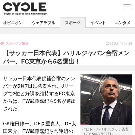
C
L
O
S
新着
E
オピニオン
ウェアラブル
スポーツ
イベント
エンタメ
ビジネス
技術
オピニオン
製品/用品
衣類
スポーツ
短信
コラム
インプレ
2015.5.8 Fri 11:45
デバイス
【サッカー日本代表】ハリルジャパン合宿メン
飲食
バックナンバー
ボイス
ビジネス
国内
スポーツ
バー、FC東京から5名選出！
海外
短信
まとめ
イベント
サッカー日本代表候補合宿のメン
選手
写真
試乗会
スポーツ
エンタメ
バーが5月7日に発表され、Jリー
グで2位と好調を維持するFC東京
動画
ツアー
文化
芸能
出版／映画
ライフ
からは、FW武藤嘉紀ら5名が選出
話題
ファッション
社会
政治
された。
デザイン
写真
ハウツー
GK権田修一、DF森重真人、DF太
バヒド・ハリルホジッチ監督
田宏介、FW武藤嘉紀ら常連組の
動画
（2015年3月27日）