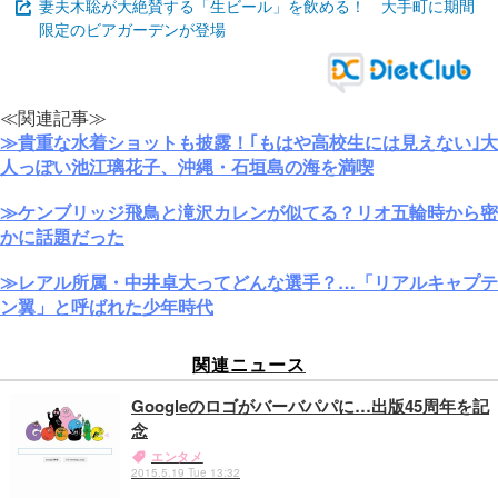
妻夫木聡が大絶賛する「生ビール」を飲める！ 大手町に期間
限定のビアガーデンが登場
≪関連記事≫
≫貴重な水着ショットも披露！｢もはや高校生には見えない｣大
人っぽい池江璃花子、沖縄・石垣島の海を満喫
≫ケンブリッジ飛鳥と滝沢カレンが似てる？リオ五輪時から密
かに話題だった
≫レアル所属・中井卓大ってどんな選手？…「リアルキャプテ
ン翼」と呼ばれた少年時代
関連ニュース
Googleのロゴがバーバパパに…出版45周年を記
念
エンタメ
2015.5.19 Tue 13:32