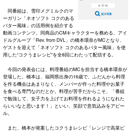
全 20 枚
同番組は、雪印メグミルクのマ
拡大写真
ーガリン「ネオソフト コクのある
バター風味」の活用例を紹介する
動画コンテンツ。同商品のCMキャラクターを務める、アイ
ドルグループ「Rev. from DVL」の橋本環奈がMCとなり、
ゲストを迎えて「ネオソフト コクのあるバター風味」を使
用した“コクうまレシピ”を全8回にわたって配信する。
今回の発表会には、料理番組のMCを担当する橋本環奈が
登場した。橋本は、福岡県出身の16歳で、ふだんから料理
を作る機会はあまりなく、メンバーが作った料理やお菓子
を食べる専門なのだとか。料理が苦手だからこそ、「番組
で勉強して、女子力を上げてお料理を作れるようになれた
らいいなと思います！」といい、笑顔で意気込みをアピー
ル。
また、橋本が発案したコクうまレシピ「レンジで高菜ピ