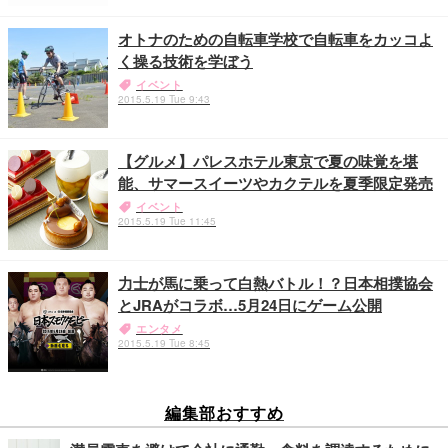
オトナのための自転車学校で自転車をカッコよ
く操る技術を学ぼう
イベント
2015.5.19 Tue 9:43
【グルメ】パレスホテル東京で夏の味覚を堪
能、サマースイーツやカクテルを夏季限定発売
イベント
2015.5.19 Tue 11:45
力士が馬に乗って白熱バトル！？日本相撲協会
とJRAがコラボ…5月24日にゲーム公開
エンタメ
2015.5.19 Tue 8:45
編集部おすすめ