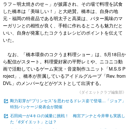
ラフ～明太焼きのせ～」が披露され、その場で料理を試食
した橋本は「美味しい！」と大絶賛。橋本は、自身の地
元・福岡の特産品である明太子と高菜は、バター風味のマ
ーガリンとの相性が良く、手軽に作れるところも魅力だと
いい、自身が発案したコクうまレシピのポイントを伝えて
いた。
なお、「橋本環奈のコクうま料理ショー」は、5月18日か
ら配信がスタート。料理愛好家の平野レミや、ニコニコ動
画で活動しているゲーム実況・音楽制作ユニット「M.S.S P
roject」、橋本が所属しているアイドルグループ「Rev. from
DVL」のメンバーなどがゲストとして出演する。
《ダイエットクラブ編集部》
剛力彩芽が“プリンセス”を思わせるドレス姿で登場…「ジョア」
特別パッケージ発表会が開催
石田純一が4キロの減量に挑戦！ 梅宮アンナと今井華も実践し
た「dダイエット」とは？