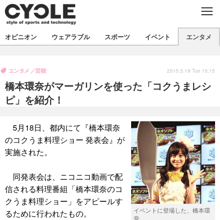
C
L
O
S
新着
E
オピニオン
ウェアラブル
スポーツ
イベント
エンタメ
ビジネス
技術
オピニオン
製品/用品
衣類
エンタメ
芸能
コラム
インプレ
2015.5.19 Tue 15:15
デバイス
橋本環奈がマーガリンを使った「コクうまレシ
飲食
バックナンバー
ボイス
ビジネス
国内
スポーツ
ピ」を紹介！
海外
短信
まとめ
イベント
5月18日、都内にて『橋本環奈
選手
写真
試乗会
スポーツ
エンタメ
のコクうま料理ショー 発表会』が
実施された。
動画
ツアー
文化
芸能
出版／映画
ライフ
話題
ファッション
社会
政治
同発表会は、ニコニコ動画で配
信される料理番組「橋本環奈のコ
デザイン
写真
ハウツー
クうま料理ショー」をアピールす
イベントに登場した、橋本環
るために行われたもの。
動画
奈