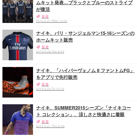
ムキット発表…ブラックとブルーのストライプ
が復活
新着
2015.5.27 Wed 14:04
ナイキ、パリ・サンジェルマン15-16シーズンの
ホームキット販売
新着
2015.5.26 Tue 8:45
ナイキ、「ハイパーヴェノム II ファントムFG」
をアプリで先行販売
新着
2015.5.22 Fri 12:15
ナイキ、SUMMER2015シーズン「ナイキコー
ト コレクション」、涼しさと快適さに着眼
新着
2015.5.21 Thu 9:45