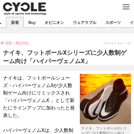
C
L
O
S
新着
E
ム
新着
Buy
オピニオン
ウェアラブル
スポーツ
イ
ビジネス
技術
オピニオン
製品/用品
衣類
新着
製品/用品
コラム
インプレ
2015.6.9 Tue 11:55
デバイス
ナイキ、フットボールXシリーズに少人数制ゲ
飲食
バックナンバー
ボイス
ビジネス
国内
スポーツ
ーム向け「ハイパーヴェノムX」
海外
短信
まとめ
イベント
ナイキは、フットボールシュー
選手
写真
試乗会
スポーツ
エンタメ
ズ・ハイパーヴェノムIIが少人数
制ゲーム向けにリミックスされ
動画
ツアー
文化
芸能
出版／映画
ライフ
「ハイパーヴェノムX 」として新
話題
ファッション
社会
政治
たにラインアップに加わったと発
表した。
デザイン
写真
ハウツー
ナイキ、フットボールXシリ
ハイパーヴェノムXは、少人数制
動画
ーズに少人数制ゲーム向け