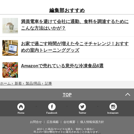
編集部おすすめ
満員電車を避けて会社に通勤、食料を調達するために
こんな方法はいかが？
お家で過ごす時間が増えた今こそチャレンジ！おすす
めの室内トレーニンググッズ
Amazonで売れている意外な冷凍食品6選
記事
ホーム
›
新着
›
製品/用品
›
TOP
Home
Facebook
Twitter
Instagram
お問合せ
広告掲載
会社概要
個人情報保護方針
紹介した商品/サービスを購入、契約した場合に、
売上の一部が弊社サイトに還元されることがあります。