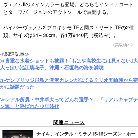
ヴェノムIIのメインカラーも登場。どちらもインドアコート
とターフバージョンのアウトソールで展開する。
ハイパーヴェノムX プロキシモ TFと同ストリート TFの2種
類。サイズは24～30cm。各1万9440円（税込み）。
《美坂柚木》
≪関連記事≫
≫貴重な水着ショットも披露！｢もはや高校生には見えない｣大
人っぽい池江璃花子、沖縄・石垣島の海を満喫
≫ケンブリッジ飛鳥と滝沢カレンが似てる？リオ五輪時から密
かに話題だった
≫レアル所属・中井卓大ってどんな選手？…「リアルキャプテ
ン翼」と呼ばれた少年時代
関連ニュース
ナイキ、インテル・ミラノ15-16シーズン・ホー