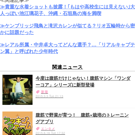
≫貴重な水着ショットも披露！｢もはや高校生には見えない｣大
人っぽい池江璃花子、沖縄・石垣島の海を満喫
≫ケンブリッジ飛鳥と滝沢カレンが似てる？リオ五輪時から密
かに話題だった
≫レアル所属・中井卓大ってどんな選手？…「リアルキャプテ
ン翼」と呼ばれた少年時代
関連ニュース
今度は腹筋だけじゃない！腹筋マシン「ワンダ
ーコア」シリーズに新型登場
新着
2015.3.3 Tue 21:13
腹筋で野菜が育つ！ 腹筋×栽培のトレーニン
グアプリ
エンタメ
2015.6.16 Tue 17:32