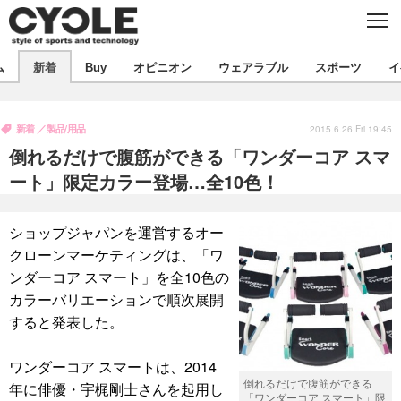
C
L
O
S
新着
E
ム
新着
Buy
オピニオン
ウェアラブル
スポーツ
イ
ビジネス
技術
オピニオン
製品/用品
衣類
新着
製品/用品
コラム
インプレ
2015.6.26 Fri 19:45
デバイス
倒れるだけで腹筋ができる「ワンダーコア スマ
飲食
バックナンバー
ボイス
ビジネス
国内
スポーツ
ート」限定カラー登場…全10色！
海外
短信
まとめ
イベント
ショップジャパンを運営するオー
選手
写真
試乗会
スポーツ
エンタメ
クローンマーケティングは、「ワ
ンダーコア スマート」を全10色の
動画
ツアー
文化
芸能
出版／映画
ライフ
カラーバリエーションで順次展開
話題
ファッション
社会
政治
すると発表した。
デザイン
写真
ハウツー
ワンダーコア スマートは、2014
倒れるだけで腹筋ができる
年に俳優・宇梶剛士さんを起用し
動画
「ワンダーコア スマート」限