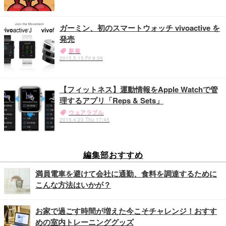
ガーミン、初のスマートウォッチ vivoactive を
発売
新着
2015.5.15 Fri 9:39
【フィットネス】運動情報をApple Watchで管
理するアプリ「Reps & Sets」
ウェアラブル
2015.4.23 Thu 17:45
編集部おすすめ
満員電車を避けて会社に通勤、食料を調達するために
こんな方法はいかが？
お家で過ごす時間が増えた今こそチャレンジ！おすす
めの室内トレーニンググッズ