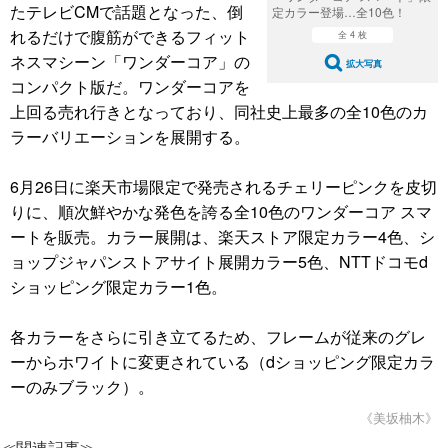
たテレビCMで話題となった、倒
定カラー登場…全10色！
れるだけで腹筋ができるフィット
全 4 枚
ネスマシーン「ワンダーコア」の
拡大写真
コンパクト版だ。ワンダーコアを
上回る売れ行きとなっており、同社史上最多の全10色のカ
ラーバリエーションを展開する。
6月26日に楽天市場限定で発売されるチェリーピンクを皮切
りに、順次鮮やかな発色を誇る全10色のワンダーコア スマ
ートを販売。カラー展開は、楽天ストア限定カラー4色、シ
ョップジャパンストアサイト展開カラー5色、NTTドコモd
ショッピング限定カラー1色。
各カラーをさらに引き立てるため、フレームが従来のグレ
ーからホワイトに変更されている（dショッピング限定カラ
ーのみブラック）。
《美坂柚木》
≪関連記事≫