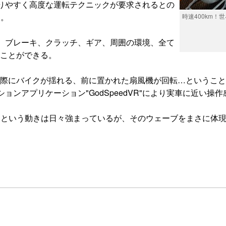
りやすく高度な運転テクニックが要求されるとの
う。
時速400km
、ブレーキ、クラッチ、ギア、周囲の環境、全て
することができる。
ン装着、実際にバイクが揺れる、前に置かれた扇風機が回転…とい
ンアプリケーション"GodSpeedVR"により実車に近い操
うという動きは日々強まっているが、そのウェーブをまさに体