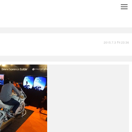
C
L
O
S
E
技術
衣類
インプレ
2015.7.3 Fri 23:36
バックナンバー
国内
まとめ
写真
スポーツ
文化
出版／映画
ファッション
政治
写真