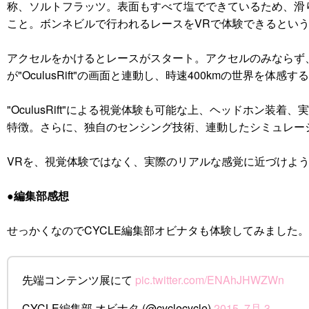
称、ソルトフラッツ。表面もすべて塩でできているため、滑
こと。ボンネビルで行われるレースをVRで体験できるとい
アクセルをかけるとレースがスタート。アクセルのみならず
が"OculusRift"の画面と連動し、時速400kmの世界を体感
"OculusRift"による視覚体験も可能な上、ヘッドホ
特徴。さらに、独自のセンシング技術、連動したシミュレーショ
VRを、視覚体験ではなく、実際のリアルな感覚に近づけよ
●編集部感想
せっかくなのでCYCLE編集部オビナタも体験してみました。
先端コンテンツ展にて
pic.twitter.com/ENAhJHWZWn
CYCLE編集部 オビナタ (@cyclecycle)
2015, 7月 3