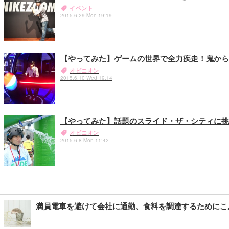
イベント
2015.6.29 Mon 19:19
【やってみた】ゲームの世界で全力疾走！鬼から逃げて
オピニオン
2015.6.10 Wed 19:14
【やってみた】話題のスライド・ザ・シティに挑戦
オピニオン
2015.6.8 Mon 11:42
満員電車を避けて会社に通勤、食料を調達するためにこ