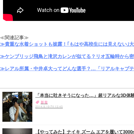
≪関連記事≫
≫貴重な水着ショットも披露！｢もはや高校生には見えない｣
≫ケンブリッジ飛鳥と滝沢カレンが似てる？リオ五輪時から密
≫レアル所属・中井卓大ってどんな選手？…「リアルキャプテ
「本当に吐きそうになった…」超リアルな3D体験がで
新着
2014.9.19 Fri 13:45
【やってみた】ナイキ ズーム エアを履いて300