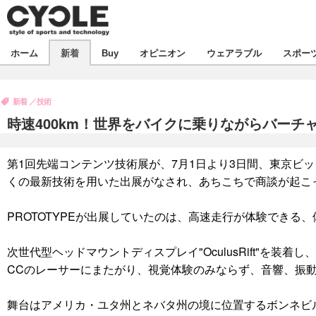
新着
ホーム
新着
Buy
オピニオン
ウェアラブル
スポー
ビジネス
オピニオン
製品/用品
新着
技術
コラム
デバイス
時速400km！世界をバイクに乗りながらバーチ
飲食
ボイス
ビジネス
スポーツ
海外
第1回先端コンテンツ技術展が、7月1日より3日間、東京ビ
短信
イベント
くの最新技術を用いた出展がなされ、あちこちで商談が起こ
選手
試乗会
エンタメ
PROTOTYPEが出展していたのは、高速走行が体験できる、体
動画
ツアー
芸能
ライフ
次世代型ヘッドマウントディスプレイ"OculusRift"を装着し、Un
話題
社会
CCのレーサーにまたがり、視覚体験のみならず、音響、振
デザイン
ハウツー
舞台はアメリカ・ユタ州とネバタ州の境に位置するボンネビ
動画