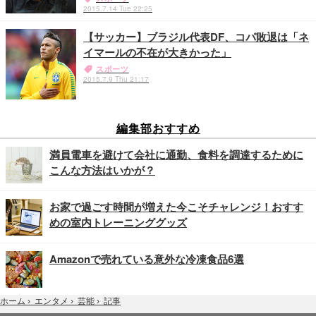
2015.7.14 Tue 22:25
【サッカー】ブラジル代表DF、コパ敗退は「ネ
イマールの不在が大きかった」
スポーツ
2015.7.9 Thu 21:17
編集部おすすめ
満員電車を避けて会社に通勤、食料を調達するために
こんな方法はいかが？
お家で過ごす時間が増えた今こそチャレンジ！おすす
めの室内トレーニンググッズ
Amazonで売れている意外な冷凍食品6選
記事
ホーム
›
エンタメ
›
芸能
›