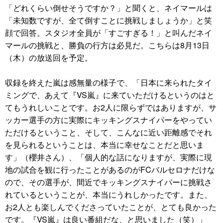
「どれくらい倒せそうですか？」と聞くと、ネイマールは
「未知数ですが、全て倒すことに挑戦しましょうか」と笑
顔で回答。スタジオ全員が「すごすぎる！」と叫んだネイ
マールの挑戦と、勝負の行方は必見だ。こちらは8月13日
（木）の放送回を予定。
収録を終えた嵐は感無量の様子で、「日本に来られたタイ
ミングで、あえて『VS嵐』に来ていただけるというのはと
てもうれしいことです。お2人に限らずではありますが、サ
ッカー選手の方に実際にキッキングスナイパーをやってい
ただけるということ、そして、こんなに近い距離感でそれ
を見られるということは、本当に幸せなことだと思いま
す」（櫻井さん）、「個人的な話になりますが、実際に現
地の試合を観に行ったことがあるのがFCバルセロナだけな
ので、その選手が、間近でキッキングスナイパーに挑戦さ
れているということが、本当にうれしかったです。また、
お2人とも楽しんでくださっていたことが、とても良かった
です。『VS嵐』は良い番組だな、と思いました（笑）」