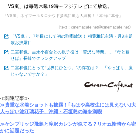
「VS嵐」は毎週木曜19時～フジテレビにて放送。
「VS嵐」ネイマール＆ロナウド参戦に嵐も大興奮！「本当に幸せ」
《text：cinemacafe.net@cinemacafe.net》
「VS嵐」、7年目にして初の歌唱放送！ 相葉雅紀主演・月9主題
歌お披露目
二宮和也、吉永小百合との親子役は「贅沢な時間」…『母と暮
せば』長崎でクランクアップ
二宮和也にとって“世界にひとつ。”の存在は？ 「やっぱり、嵐
じゃないですか？」
≪関連記事≫
≫貴重な水着ショットも披露！｢もはや高校生には見えない｣大
人っぽい池江璃花子、沖縄・石垣島の海を満喫
≫ケンブリッジ飛鳥と滝沢カレンが似てる？リオ五輪時から密
かに話題だった