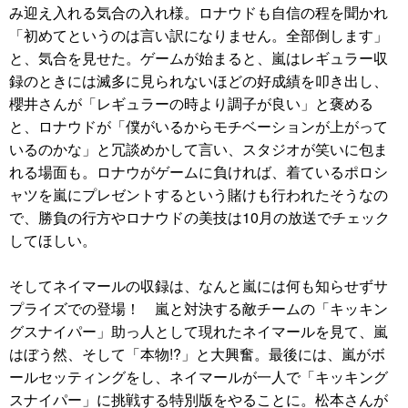
み迎え入れる気合の入れ様。ロナウドも自信の程を聞かれ
「初めてというのは言い訳になりません。全部倒します」
と、気合を見せた。ゲームが始まると、嵐はレギュラー収
録のときには滅多に見られないほどの好成績を叩き出し、
櫻井さんが「レギュラーの時より調子が良い」と褒める
と、ロナウドが「僕がいるからモチベーションが上がって
いるのかな」と冗談めかして言い、スタジオが笑いに包ま
れる場面も。ロナウがゲームに負ければ、着ているポロシ
ャツを嵐にプレゼントするという賭けも行われたそうなの
で、勝負の行方やロナウドの美技は10月の放送でチェック
してほしい。
そしてネイマールの収録は、なんと嵐には何も知らせずサ
プライズでの登場！ 嵐と対決する敵チームの「キッキン
グスナイパー」助っ人として現れたネイマールを見て、嵐
はぼう然、そして「本物!?」と大興奮。最後には、嵐がボ
ールセッティングをし、ネイマールが一人で「キッキング
スナイパー」に挑戦する特別版をやることに。松本さんが