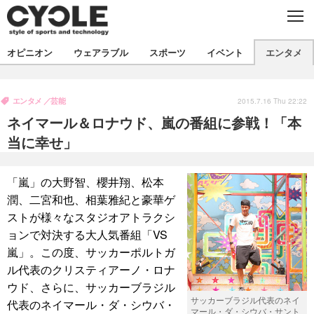
C
L
O
S
新着
E
オピニオン
ウェアラブル
スポーツ
イベント
エンタメ
ビジネス
技術
オピニオン
製品/用品
衣類
エンタメ
芸能
コラム
インプレ
2015.7.16 Thu 22:22
デバイス
ネイマール＆ロナウド、嵐の番組に参戦！「本
飲食
バックナンバー
ボイス
ビジネス
国内
スポーツ
当に幸せ」
海外
短信
まとめ
イベント
「嵐」の大野智、櫻井翔、松本
選手
写真
試乗会
スポーツ
エンタメ
潤、二宮和也、相葉雅紀と豪華ゲ
ストが様々なスタジオアトラクシ
動画
ツアー
文化
芸能
出版／映画
ライフ
ョンで対決する大人気番組「VS
話題
ファッション
社会
政治
嵐」。この度、サッカーポルトガ
ル代表のクリスティアーノ・ロナ
デザイン
写真
ハウツー
ウド、さらに、サッカーブラジル
サッカーブラジル代表のネイ
代表のネイマール・ダ・シウバ・
動画
マール・ダ・シウバ・サント