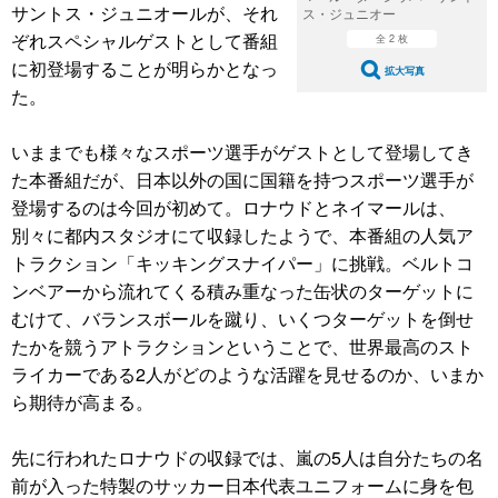
サントス・ジュニオールが、それ
ス・ジュニオー
ぞれスペシャルゲストとして番組
全 2 枚
に初登場することが明らかとなっ
拡大写真
た。
いままでも様々なスポーツ選手がゲストとして登場してき
た本番組だが、日本以外の国に国籍を持つスポーツ選手が
登場するのは今回が初めて。ロナウドとネイマールは、
別々に都内スタジオにて収録したようで、本番組の人気ア
トラクション「キッキングスナイパー」に挑戦。ベルトコ
ンベアーから流れてくる積み重なった缶状のターゲットに
むけて、バランスボールを蹴り、いくつターゲットを倒せ
たかを競うアトラクションということで、世界最高のスト
ライカーである2人がどのような活躍を見せるのか、いまか
ら期待が高まる。
先に行われたロナウドの収録では、嵐の5人は自分たちの名
前が入った特製のサッカー日本代表ユニフォームに身を包