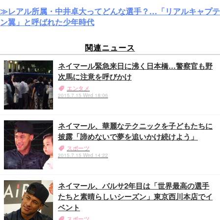
≫レアル所属・中井卓大ってどんな選手？…「リアルキャプテ
ン翼」と呼ばれた少年時代
関連ニュース
ネイマール緊急来日に沸く日本橋…警察官も野
次馬に注意を呼びかけ
エンタメ
2015.7.15 Wed 18:06
ネイマール、華麗なテクニックを子どもたちに
披露「諦めないで夢を追いかけ続けよう」
スポーツ
2015.7.15 Wed 14:22
ネイマール、バルサ2年目は「世界最高の選手
たちと素晴らしいシーズン」東京西川本店でイ
ベント
スポーツ