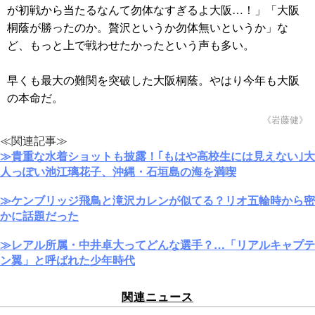
が初戦から当たるなんて勿体なすぎるよ大阪…！」「大阪
桐蔭が勝ったのか。贅沢というか勿体無いというか」な
ど、もっと上で戦わせたかったという声も多い。
早くも最大の難関を突破した大阪桐蔭。やはり今年も大阪
の本命だ。
《岩藤健》
≪関連記事≫
≫貴重な水着ショットも披露！｢もはや高校生には見えない｣大
人っぽい池江璃花子、沖縄・石垣島の海を満喫
≫ケンブリッジ飛鳥と滝沢カレンが似てる？リオ五輪時から密
かに話題だった
≫レアル所属・中井卓大ってどんな選手？…「リアルキャプテ
ン翼」と呼ばれた少年時代
関連ニュース