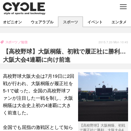
C
L
O
S
新着
E
オピニオン
ウェアラブル
スポーツ
イベント
エンタメ
ビジネス
技術
オピニオン
製品/用品
衣類
スポーツ
短信
コラム
インプレ
2015.7.20 Mon 10:45
デバイス
【高校野球】大阪桐蔭、初戦で履正社に勝利…
飲食
バックナンバー
ボイス
ビジネス
国内
スポーツ
大阪大会4連覇に向け前進
海外
短信
まとめ
イベント
高校野球大阪大会は7月19日に2回
選手
写真
試乗会
スポーツ
エンタメ
戦が行われ、大阪桐蔭が履正社を
5-1で破った。全国の高校野球フ
動画
ツアー
文化
芸能
出版／映画
ライフ
ァンが注目した一戦を制し、大阪
話題
ファッション
社会
政治
桐蔭は大会史上初の4連覇に大き
く前進した。
デザイン
写真
ハウツー
【高校野球】大阪桐蔭、初戦
全国でも屈指の激戦区として知ら
動画
で履正社に勝利…大阪大会4