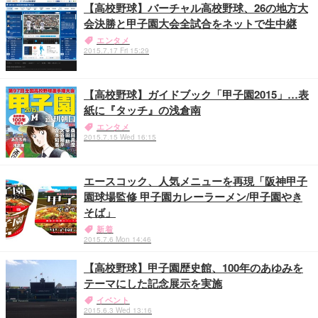
【高校野球】バーチャル高校野球、26の地方大
会決勝と甲子園大会全試合をネットで生中継
エンタメ
2015.7.17 Fri 15:29
【高校野球】ガイドブック「甲子園2015」…表
紙に『タッチ』の浅倉南
エンタメ
2015.7.15 Wed 16:15
エースコック、人気メニューを再現「阪神甲子
園球場監修 甲子園カレーラーメン/甲子園やき
そば」
新着
2015.7.6 Mon 14:46
【高校野球】甲子園歴史館、100年のあゆみを
テーマにした記念展示を実施
イベント
2015.6.3 Wed 13:16