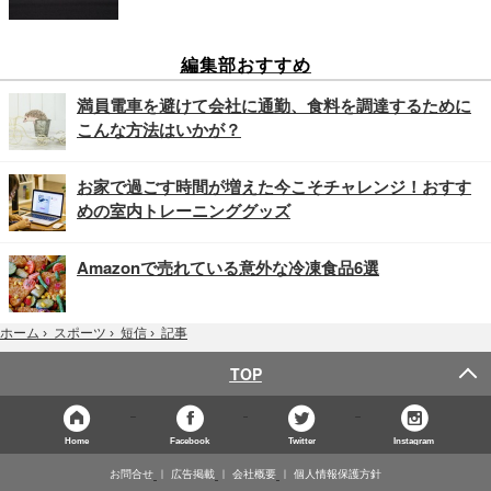
編集部おすすめ
満員電車を避けて会社に通勤、食料を調達するために
こんな方法はいかが？
お家で過ごす時間が増えた今こそチャレンジ！おすす
めの室内トレーニンググッズ
Amazonで売れている意外な冷凍食品6選
記事
ホーム
›
スポーツ
›
短信
›
TOP
Home
Facebook
Twitter
Instagram
お問合せ
広告掲載
会社概要
個人情報保護方針