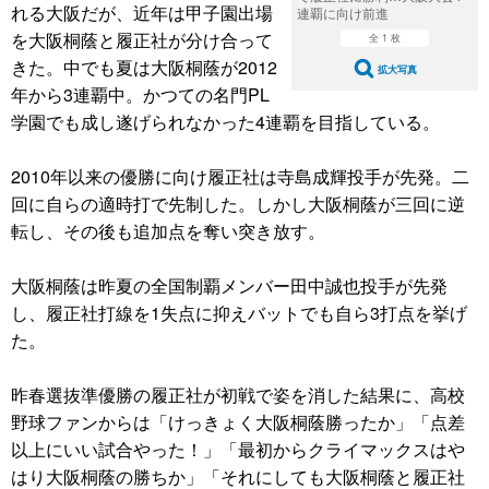
れる大阪だが、近年は甲子園出場
連覇に向け前進
を大阪桐蔭と履正社が分け合って
全 1 枚
きた。中でも夏は大阪桐蔭が2012
拡大写真
年から3連覇中。かつての名門PL
学園でも成し遂げられなかった4連覇を目指している。
2010年以来の優勝に向け履正社は寺島成輝投手が先発。二
回に自らの適時打で先制した。しかし大阪桐蔭が三回に逆
転し、その後も追加点を奪い突き放す。
大阪桐蔭は昨夏の全国制覇メンバー田中誠也投手が先発
し、履正社打線を1失点に抑えバットでも自ら3打点を挙げ
た。
昨春選抜準優勝の履正社が初戦で姿を消した結果に、高校
野球ファンからは「けっきょく大阪桐蔭勝ったか」「点差
以上にいい試合やった！」「最初からクライマックスはや
はり大阪桐蔭の勝ちか」「それにしても大阪桐蔭と履正社