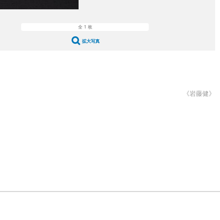
全 1 枚
拡大写真
《岩藤健》