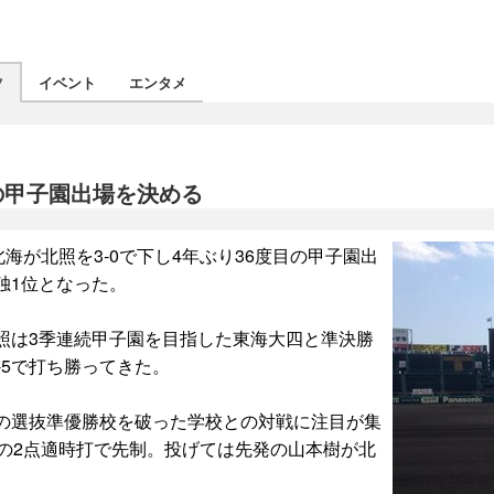
ツ
イベント
エンタメ
の甲子園出場を決める
海が北照を3-0で下し4年ぶり36度目の甲子園出
独1位となった。
照は3季連続甲子園を目指した東海大四と準決勝
-5で打ち勝ってきた。
の選抜準優勝校を破った学校との対戦に注目が集
の2点適時打で先制。投げては先発の山本樹が北