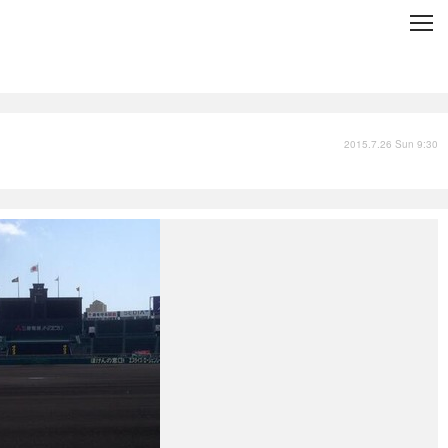
C
L
O
S
E
技術
衣類
インプレ
2015.7.26 Sun 9:30
バックナンバー
国内
まとめ
写真
スポーツ
文化
出版／映画
ファッション
政治
写真