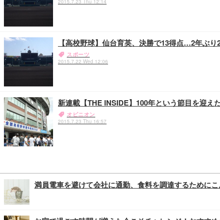
2015.7.23 Thu 12:14
【高校野球】仙台育英、決勝で13得点…2年ぶり
スポーツ
2015.7.22 Wed 12:06
新連載【THE INSIDE】100年という節目を
オピニオン
2015.7.23 Thu 16:57
満員電車を避けて会社に通勤、食料を調達するためにこ