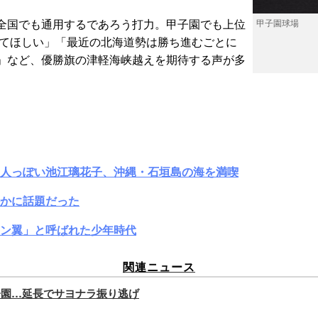
全国でも通用するであろう打力。甲子園でも上位
甲子園球場
きてほしい」「最近の北海道勢は勝ち進むごとに
」など、優勝旗の津軽海峡越えを期待する声が多
大人っぽい池江璃花子、沖縄・石垣島の海を満喫
かに話題だった
ン翼」と呼ばれた少年時代
関連ニュース
子園…延長でサヨナラ振り逃げ