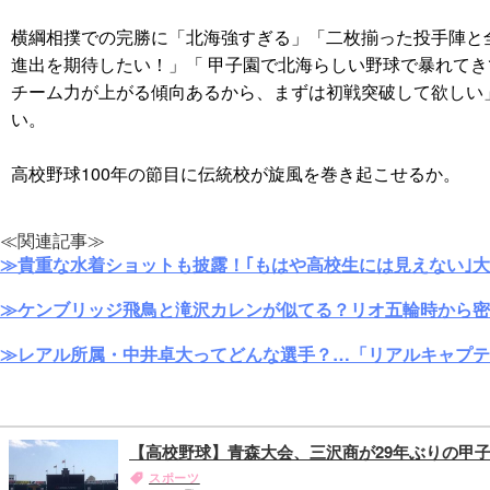
横綱相撲での完勝に「北海強すぎる」「二枚揃った投手陣と
進出を期待したい！」「 甲子園で北海らしい野球で暴れて
チーム力が上がる傾向あるから、まずは初戦突破して欲しい
い。
高校野球100年の節目に伝統校が旋風を巻き起こせるか。
≪関連記事≫
≫貴重な水着ショットも披露！｢もはや高校生には見えない｣
≫ケンブリッジ飛鳥と滝沢カレンが似てる？リオ五輪時から密
≫レアル所属・中井卓大ってどんな選手？…「リアルキャプテ
【高校野球】青森大会、三沢商が29年ぶりの甲
スポーツ