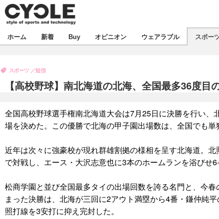
新着
ホーム
新着
Buy
オピニオン
ウェアラブル
スポー
ビジネス
オピニオン
製品/用品
スポーツ
短信
コラム
デバイス
【高校野球】南北海道の北海、全国最多36度目
飲食
ボイス
ビジネス
スポーツ
海外
全国高校野球選手権南北海道大会は7月25日に決勝を行い、北
短信
イベント
場を決めた。この優勝で北海の甲子園出場数は、全国でも単
選手
試乗会
エンタメ
近年は次々に強豪校が現れ群雄割拠の様相を呈す北海道。北
動画
ツアー
芸能
ライフ
で対戦し、エース・大沢志意也に3本のホームランを浴びせ6
話題
社会
松商学園と並び全国最多タイの出場回数を誇る名門と、今春
デザイン
ハウツー
まった決勝は、北海が三回に2アウト満塁から4番・鎌仲純平
照打線を3安打に抑え完封した。
動画