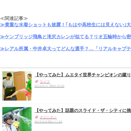
≪関連記事≫
≫貴重な水着ショットも披露！｢もはや高校生には見えない｣
≫ケンブリッジ飛鳥と滝沢カレンが似てる？リオ五輪時から密
≫レアル所属・中井卓大ってどんな選手？…「リアルキャプテ
【やってみた】ムエタイ世界チャンピオンの蹴り
ライフ
2015.6.17 Wed 15:00
【やってみた】話題のスライド・ザ・シティに挑戦
オピニオン
2015.6.8 Mon 11:42