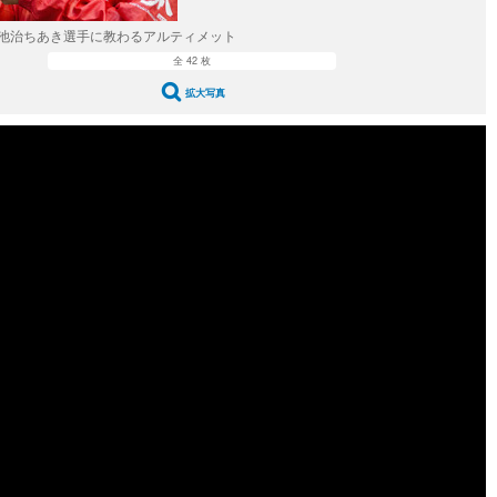
池治ちあき選手に教わるアルティメット
全 42 枚
拡大写真