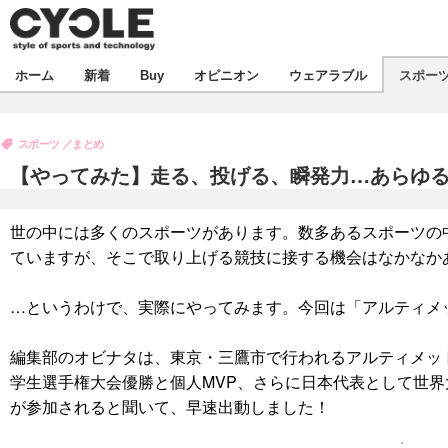
新着
ホーム
新着
Buy
オピニオン
ウェアラブル
スポー
ビジネス
オピニオン
製品/用品
スポーツ
まとめ
コラム
デバイス
【やってみた】走る、投げる、瞬発力…あらゆ
飲食
ボイス
ビジネス
スポーツ
海外
世の中には多くのスポーツがあります。数多あるスポーツの
短信
イベント
ていますが、そこで取り上げる競技に接する機会はなかなか
選手
試乗会
エンタメ
…というわけで、実際にやってみます。今回は「アルティメ
動画
ツアー
芸能
ライフ
編集部のオビナタは、東京・三鷹市で行われるアルティメット
話題
社会
学生選手権大会優勝と個人MVP、さらに日本代表として世
デザイン
ハウツー
が参加されると聞いて、早速出動しました！
動画