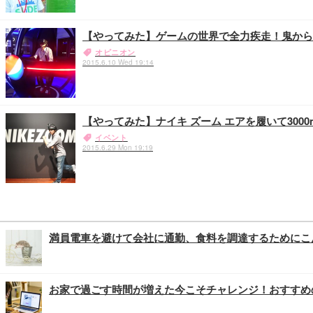
【やってみた】ゲームの世界で全力疾走！鬼から逃げて
オピニオン
2015.6.10 Wed 19:14
【やってみた】ナイキ ズーム エアを履いて300
イベント
2015.6.29 Mon 19:19
満員電車を避けて会社に通勤、食料を調達するためにこ
お家で過ごす時間が増えた今こそチャレンジ！おすすめ