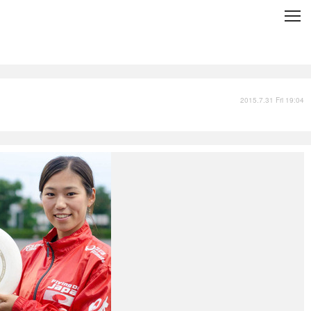
C
L
O
S
E
技術
衣類
インプレ
2015.7.31 Fri 19:04
バックナンバー
国内
まとめ
写真
スポーツ
文化
出版／映画
ファッション
政治
写真