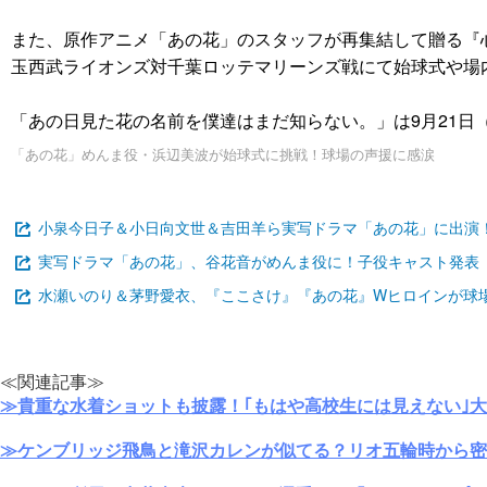
また、原作アニメ「あの花」のスタッフが再集結して贈る『心
玉西武ライオンズ対千葉ロッテマリーンズ戦にて始球式や場
「あの日見た花の名前を僕達はまだ知らない。」は9月21日（
「あの花」めんま役・浜辺美波が始球式に挑戦！球場の声援に感涙
小泉今日子＆小日向文世＆吉田羊ら実写ドラマ「あの花」に出演
実写ドラマ「あの花」、谷花音がめんま役に！子役キャスト発表
水瀬いのり＆茅野愛衣、『ここさけ』『あの花』Wヒロインが球
≪関連記事≫
≫貴重な水着ショットも披露！｢もはや高校生には見えない｣
≫ケンブリッジ飛鳥と滝沢カレンが似てる？リオ五輪時から密