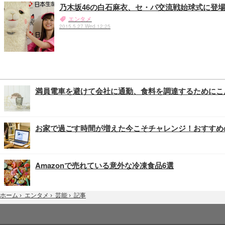
乃木坂46の白石麻衣、セ・パ交流戦始球式に登
エンタメ
2015.5.27 Wed 12:25
満員電車を避けて会社に通勤、食料を調達するためにこ
お家で過ごす時間が増えた今こそチャレンジ！おすすめ
Amazonで売れている意外な冷凍食品6選
記事
ホーム
›
エンタメ
›
芸能
›