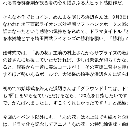
れる青春群像劇が観る者の心を揺さぶる大ヒット感動作だ。
そんな本作でヒロイン、めんまを演じる浜辺さんは、9月3
なわれた埼玉西武ライオンズ対福岡ソフトバンクホークス戦
話になったという感謝の気持ちを込めて、ドラマタイトル「
を本拠地とする埼玉西武ライオンズの勝利を願い、「勝利」
始球式では、「あの花」主演の村上さんからサプライズの激
の皆さんに応援していただければ、少しは緊張が和らぐかな
ると、観客から一斉に美波コールが！ その声援に背中を押
するほど勢いあるボールで、大喝采の拍手が浜辺さんに送ら
初めての始球式を終えた浜辺さんは「グラウンド上では、ド
も2回目をやらせていただけるなら、120点を目指したい
で、がんばれましたし、すごくうれしかったです！」と感極
今回のイベント以外にも、「あの花」は地上波でも続々と企画
は、ドラマ化を記念してアニメ「あの花」の特別編集版・前