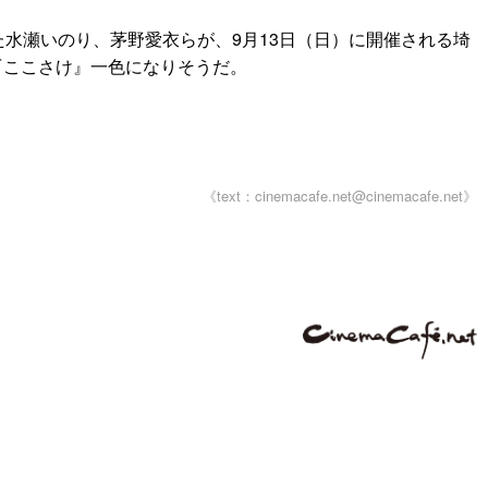
水瀬いのり、茅野愛衣らが、9月13日（日）に開催される埼
『ここさけ』一色になりそうだ。
《text：cinemacafe.net@cinemacafe.net》