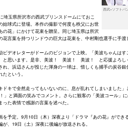
西武×ソフトバ
日に埼玉県所沢市の西武プリンスドームにておこ
の始球式に登場。本作の撮影で何度も秩父にお世
あの花」にかけて花束を贈呈。同じ埼玉県は所沢
の花言葉を持つリンドウの巨大は花束を、中村剛也選手に手渡
励ビデオレターがドームのビジョンで上映。「美波ちゃんはす
、と思います。是非、美波！ 美波！ 美波！ と応援よろし
され、浜辺さんが投じた渾身の一球は、惜しくも捕手の炭谷銀
れたという。
キドキで全然走ってもいないのに、息が乱れてしまいました」と
です！」と満面の笑みでコメント。さらに観客の「美波コール」
まった表情で感謝の言葉を述べた。
を予定。9月10日（木）深夜より「ドラマ『あの花』ができる
編が、19日（土）深夜に後編が放送される。