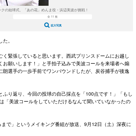
ンクの始球式、「あの花」めんま役・浜辺美波が挑戦！
全 11 枚
拡大写真
した。
ごく緊張していると思います。西武プリンスドームにお越し
くお願いします！」と手拍子込みで美波コールを来場者へ煽
仁朗選手の一歩手前でワンバウンドしたが、炭谷捕手が後逸
ふり返り、今回の投球の自己採点を「100点です！」「もし
には「美波コールをしていただけるなんて聞いていなかったの
まで」というメイキング番組が放送、9月12日（土）深夜に