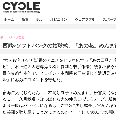
新着
ホーム
新着
Buy
オピニオン
ウェアラブル
スポー
ビジネス
オピニオン
製品/用品
エンタメ
芸能
コラム
デバイス
西武×ソフトバンクの始球式、「あの花」めんま
飲食
ボイス
ビジネス
スポーツ
海外
“大人も泣ける”と話題のアニメをドラマ化する「あの日見た
短信
イベント
ビ）。村上虹郎＆志尊淳＆松井愛莉ら若手俳優に続き小泉今
選手
試乗会
エンタメ
目を集めた本作で、ヒロイン・本間芽衣子を演じる浜辺美波
ル」に感激のコメントを寄せた。
動画
ツアー
芸能
ライフ
宿海仁太（じんたん）、本間芽衣子（めんま）、松雪集（ゆ
話題
社会
るこ）、久川鉄道（ぽっぽ）ら大の仲良し6人グループ、通称
デザイン
ハウツー
より一時はバラバラになるも、7年後に少し成長した“めんま
た笑顔を取り戻すことができるのか？ そして“めんま”の願
動画