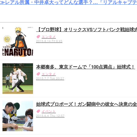
≫レアル所属・中井卓大ってどんな選手？…「リアルキャプテ
【プロ野球】オリックスVSソフトバンク戦始球式、
エンタメ
2015.8.14 Fri 9:45
本郷奏多、東京ドームで「100点満点」始球式！
エンタメ
2015.7.7 Tue 20:27
始球式プロポーズ！ガン闘病中の彼女へ決意の全
イベント
2015.6.4 Thu 12:57