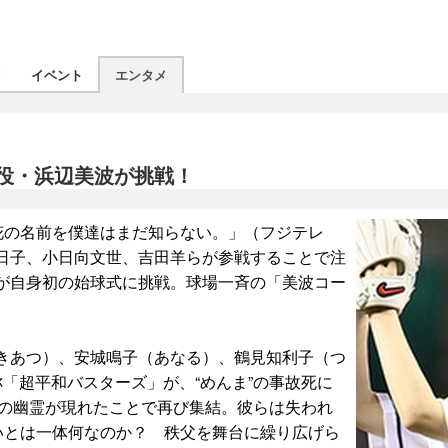
ツ
イベント
エンタメ
役・浜辺美波が挑戦！
花の名前を僕達はまだ知らない。」（フジテレ
日子、小日向文世、吉田羊らが参戦することで注
が自身初の始球式に挑戦。球場一斉の「美波コー
きあつ）、安城鳴子（あなる）、鶴見知利子（つ
「超平和バスターズ」が、“めんま”の事故死に
”の幽霊が現れたことで再び集結。彼らは失われ
いとは一体何なのか？ 秩父を舞台に繰り広げら