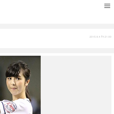
C
L
O
S
E
技術
衣類
インプレ
2015.9.4 Fri 21:00
バックナンバー
国内
まとめ
写真
スポーツ
文化
出版／映画
ファッション
政治
写真