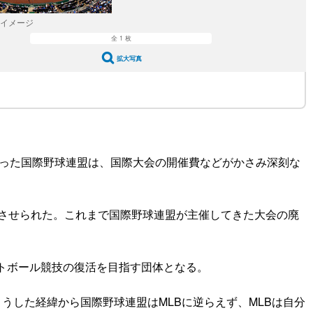
 イメージ
全 1 枚
拡大写真
失った国際野球連盟は、国際大会の開催費などがかさみ深刻な
意させられた。これまで国際野球連盟が主催してきた大会の廃
。
トボール競技の復活を目指す団体となる。
うした経緯から国際野球連盟はMLBに逆らえず、MLBは自分