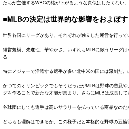
たちが主催するWBCの格が下がるような真似はしたくない。
■MLBの決定は世界的な影響をおよぼす
世界各国にリーグがあり、それぞれが独立した運営を行ってい
経営規模、先進性、華やかさ。いずれもMLBに敵うリーグは
る。
特にメジャーで活躍する選手が多い北中米の国には深刻だ。
かつてのオリンピックでもそうだったがMLBは野球の普及
グを作ることで新たな才能が集まり、さらにMLBは成長して
各球団にしても選手は高いサラリーを払っている商品なのだ
どちらも理解はできるが、この様子だと本格的な野球の五輪