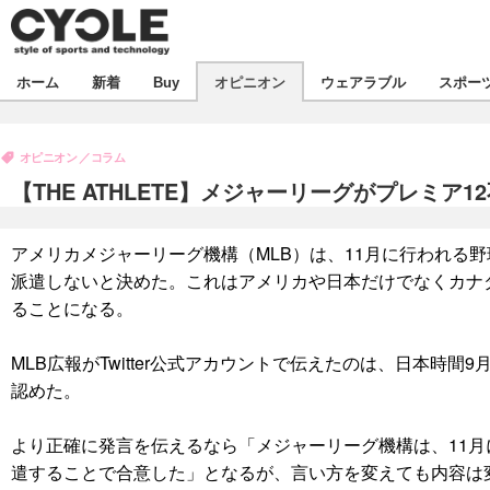
新着
ホーム
新着
Buy
オピニオン
ウェアラブル
スポー
ビジネス
オピニオン
製品/用品
オピニオン
コラム
コラム
デバイス
【THE ATHLETE】メジャーリーグがプレミ
飲食
ボイス
ビジネス
スポーツ
海外
アメリカメジャーリーグ機構（MLB）は、11月に行われる
短信
イベント
派遣しないと決めた。これはアメリカや日本だけでなくカナ
選手
試乗会
エンタメ
ることになる。
動画
ツアー
芸能
ライフ
MLB広報がTwitter公式アカウントで伝えたのは、日本時
認めた。
話題
社会
デザイン
ハウツー
より正確に発言を伝えるなら「メジャーリーグ機構は、11月
遣することで合意した」となるが、言い方を変えても内容は
動画