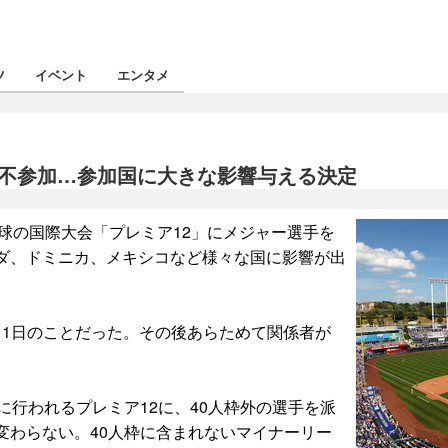
ツ
イベント
エンタメ
ア12不参加…参加国に大きな影響与える決定
野球の国際大会「プレミア12」にメジャー選手を
ダ、ドミニカ、メキシコなど様々な国に影響が出
間9月1日のことだった。その後あらためて関係者が
に行われるプレミア12に、40人枠外の選手を派
変わらない。40人枠に含まれないマイナーリー