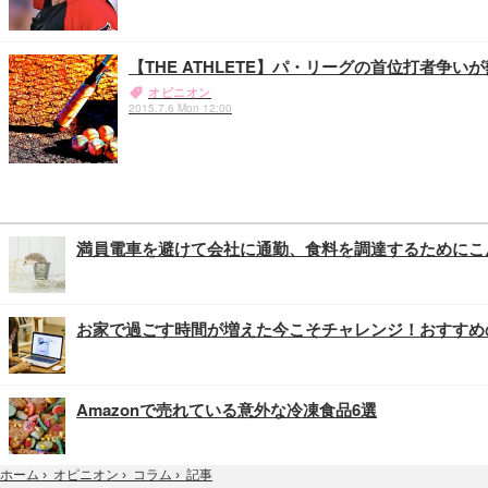
【THE ATHLETE】パ・リーグの首位打者争
オピニオン
2015.7.6 Mon 12:00
満員電車を避けて会社に通勤、食料を調達するためにこ
お家で過ごす時間が増えた今こそチャレンジ！おすすめ
Amazonで売れている意外な冷凍食品6選
記事
ホーム
›
オピニオン
›
コラム
›