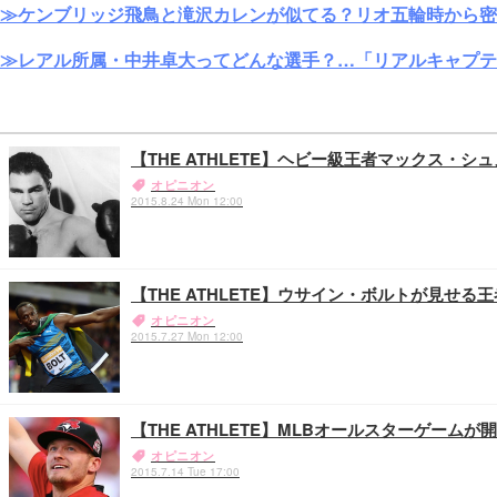
≫ケンブリッジ飛鳥と滝沢カレンが似てる？リオ五輪時から密
≫レアル所属・中井卓大ってどんな選手？…「リアルキャプテ
【THE ATHLETE】ヘビー級王者マックス・
オピニオン
2015.8.24 Mon 12:00
【THE ATHLETE】ウサイン・ボルトが見せ
オピニオン
2015.7.27 Mon 12:00
【THE ATHLETE】MLBオールスターゲー
オピニオン
2015.7.14 Tue 17:00