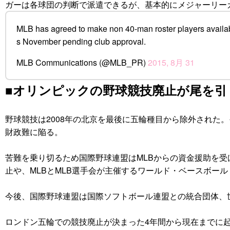
ガーは各球団の判断で派遣できるが、基本的にメジャーリー
MLB has agreed to make non 40-man roster players available
s November pending club approval.
MLB Communications (@MLB_PR)
2015, 8月 31
■オリンピックの野球競技廃止が尾を引
野球競技は2008年の北京を最後に五輪種目から除外され
財政難に陥る。
苦難を乗り切るため国際野球連盟はMLBからの資金援助を受
止や、MLBとMLB選手会が主催するワールド・ベースボー
今後、国際野球連盟は国際ソフトボール連盟との統合団体、
ロンドン五輪での競技廃止が決まった4年間から現在までに起