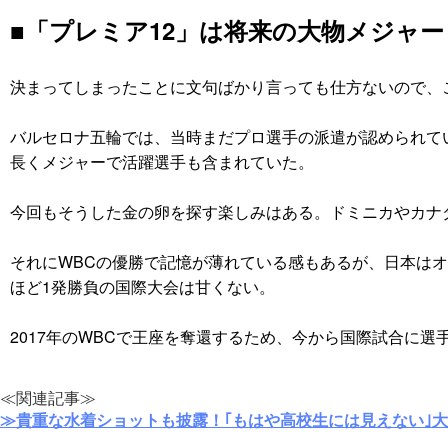
■「プレミア12」は将来の大物メジャ
決まってしまったことに文句ばかり言っても仕方ないので、
バルセロナ五輪では、当時まだプロ選手の派遣が認められて
長くメジャーで活躍選手も含まれていた。
今回もそうした金の卵を探す楽しみはある。ドミニカやカナ
それにWBCの優勝で記憶が薄れている感もあるが、日本は
ほど1発勝負の国際大会は甘くない。
2017年のWBCで王座を奪還するため、今から国際試合に
≪関連記事≫
≫貴重な水着ショットも披露！｢もはや高校生には見えない｣