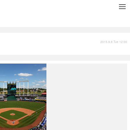
C
L
O
S
E
技術
衣類
インプレ
2015.9.8 Tue 12:00
バックナンバー
国内
まとめ
写真
スポーツ
文化
出版／映画
ファッション
政治
写真