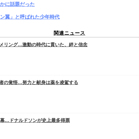
かに話題だった
ン翼」と呼ばれた少年時代
関連ニュース
シュメリング…激動の時代に貫いた、絆と信念
る王者の覚悟…努力と献身は薬を凌駕する
ムが開幕…ドナルドソンが史上最多得票