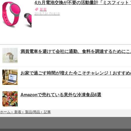
4カ月電池交換が不要の活動量計「ミスフィット
新着
2015.7.31 Fri 9:15
満員電車を避けて会社に通勤、食料を調達するためにこ
お家で過ごす時間が増えた今こそチャレンジ！おすすめ
Amazonで売れている意外な冷凍食品6選
記事
ホーム
›
新着
›
製品/用品
›