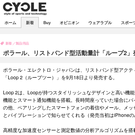
新着
ホーム
新着
Buy
オピニオン
ウェアラブル
スポー
ビジネス
オピニオン
製品/用品
新着
製品/用品
コラム
デバイス
ポラール、リストバンド型活動量計「ループ2」
飲食
ボイス
ビジネス
スポーツ
海外
ポラール・エレクトロ・ジャパンは、リストバンド型アクテ
短信
イベント
「Loop 2（ループツー）」を9月18日より発売する。
選手
試乗会
エンタメ
Loop 2は、Loopが持つスタイリッシュなデザインと高い
動画
ツアー
芸能
ライフ
機能とスマート通知機能を搭載。長時間座っていた場合にバ
の他、ペアリングしたスマートフォンの着信やメール、メッ
話題
社会
とバイブレーションで知らせてくれる（発売当初はiPhone
デザイン
ハウツー
高精度な加速度センサーと測定数値の分析アルゴリズムを搭
動画