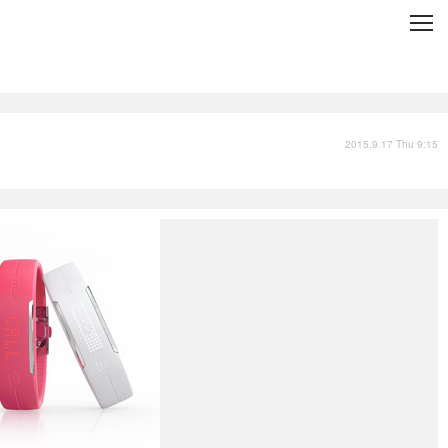
C
L
O
S
E
技術
衣類
インプレ
2015.9.17 Thu 9:15
バックナンバー
国内
まとめ
写真
スポーツ
文化
出版／映画
ファッション
政治
写真