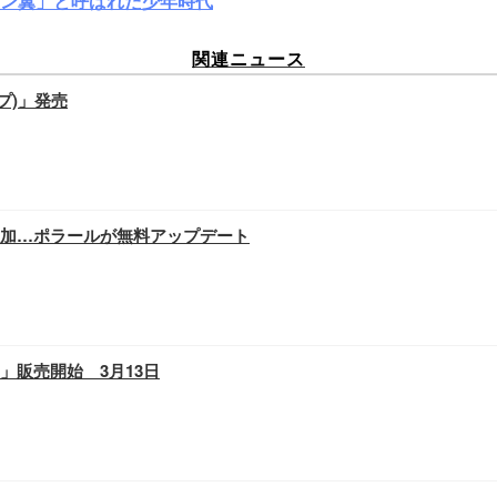
ン翼」と呼ばれた少年時代
関連ニュース
ープ)」発売
機能追加…ポラールが無料アップデート
0」販売開始 3月13日