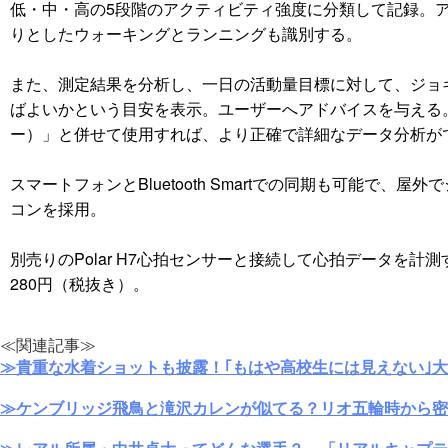
低・中・高の5段階のアクティビティ強度に分類して記録。
りとしたウォーキングとランニングも識別する。
また、測定結果を分析し、一日の活動量目標に対して、ジョ
ばよいかという目安を表示。ユーザーへアドバイスを与える。ウェ
ー）」と併せて使用すれば、より正確で詳細なデータ分析が
スマートフォンとBluetooth Smartでの同期も可能
コンを採用。
別売りのPolar H7心拍センサーと接続して心拍データを
280円（税抜き）。
≪関連記事≫
≫貴重な水着ショットも披露！｢もはや高校生には見えない｣
≫ケンブリッジ飛鳥と滝沢カレンが似てる？リオ五輪時から密