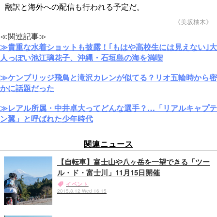
翻訳と海外への配信も行われる予定だ。
《美坂柚木》
≪関連記事≫
≫貴重な水着ショットも披露！｢もはや高校生には見えない｣大
人っぽい池江璃花子、沖縄・石垣島の海を満喫
≫ケンブリッジ飛鳥と滝沢カレンが似てる？リオ五輪時から密
かに話題だった
≫レアル所属・中井卓大ってどんな選手？…「リアルキャプテ
ン翼」と呼ばれた少年時代
関連ニュース
【自転車】富士山や八ヶ岳を一望できる「ツー
ル・ド・富士川」11月15日開催
イベント
2015.8.12 Wed 16:15