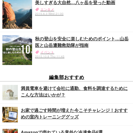
美しすぎる大自然…八ヶ岳を登った動画
エンタメ
2015.6.3 Wed 21:00
秋の登山を安全に楽しむためのポイント…山岳
医と山岳遭難救助隊が指南
イベント
2015.10.8 Thu 11:45
編集部おすすめ
満員電車を避けて会社に通勤、食料を調達するために
こんな方法はいかが？
お家で過ごす時間が増えた今こそチャレンジ！おすす
めの室内トレーニンググッズ
Amazonで売れている意外な冷凍食品6選