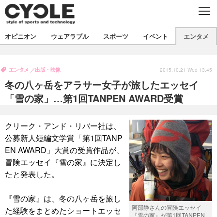
C
L
O
S
新着
E
オピニオン
ウェアラブル
スポーツ
イベント
エンタメ
ビジネス
技術
オピニオン
製品/用品
衣類
エンタメ
出版・映像
コラム
インプレ
2015.10.21 Wed 13:45
デバイス
冬の八ヶ岳をアラサー女子が旅したエッセイ
飲食
バックナンバー
ボイス
ビジネス
国内
スポーツ
「雪の家」…第1回TANPEN AWARD受賞
海外
短信
まとめ
イベント
クリーク・アンド・リバー社は、
選手
写真
試乗会
スポーツ
エンタメ
公募新人短編文学賞「第1回TANP
EN AWARD」大賞の受賞作品が、
動画
ツアー
文化
芸能
出版／映画
ライフ
冒険エッセイ『雪の家』に決定し
話題
ファッション
社会
政治
たと発表した。
デザイン
写真
ハウツー
『雪の家』は、冬の八ヶ岳を旅し
阿部静さんの冒険エッセイ
た経験をまとめたショートエッセ
動画
『雪の家』が第1回TANPEN