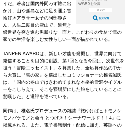
イだ。著者は国内外問わず旅に出
AWARDを受賞
かけ、山や孤島などに足を運ぶ冒
全 2 枚
険好きアラサー女子の阿部静さ
拡大写真
ん。人生二度目の雪山で、道無き
銀世界を突き進む男勝りな一面と、こだわりの食材で雪の
家での生活を楽しむ女性らしい一面が描かれている。
TANPEN AWARDは、新しい才能を発掘し、世界に向けて
発信することを目的に創設。第1回となる今回は、次世代を
担う「冒険エッセイスト」を募集した。全応募作品の中か
ら大賞に『雪の家』を選出したコミッショナーの椎名誠氏
は、「国内の冬山ではきわめてまれな本格的雪洞やイグル
ーをこしらえて、そこを寝場所にした旅をしていることに
驚嘆した」と選評を述べている。
同作は、椎名氏プロデュースの雑誌『旅ゆけばヒトモノケ
モノバケモノと会う とつげき！シーナワールド！！4』に
掲載される。また、電子書籍制作・配信に加え、英語への