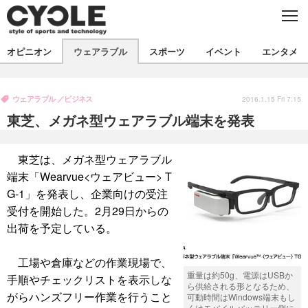
C
L
O
S
新着
E
オピニオン
ウェアラブル
スポーツ
イベント
エンタメ
ビジネス
技術
オピニオン
製品/用品
衣類
ウェアラブル
ビジネス
コラム
インプレ
2016.1.15 Fri 7:15
デバイス
東芝、メガネ型ウェアラブル端末を発表
飲食
バックナンバー
ボイス
ビジネス
国内
スポーツ
海外
東芝は、メガネ型ウェアラブル
短信
まとめ
イベント
端末「Wearvue<ウェアビュー> T
選手
写真
試乗会
スポーツ
エンタメ
G-1」を発表し、企業向けの受注
受付を開始した。2月29日からの
動画
ツアー
文化
芸能
出版／映画
ライフ
出荷を予定している。
話題
ファッション
社会
政治
工場や倉庫などの作業現場で、
デザイン
写真
ハウツー
重量は約50g、電源はUSBか
手順やチェックリストを表示しな
ら供給される形となるため、
がらハンズフリー作業を行うこと
可動時間はWindows端末もし
動画
くはモバイルバッテリー側に