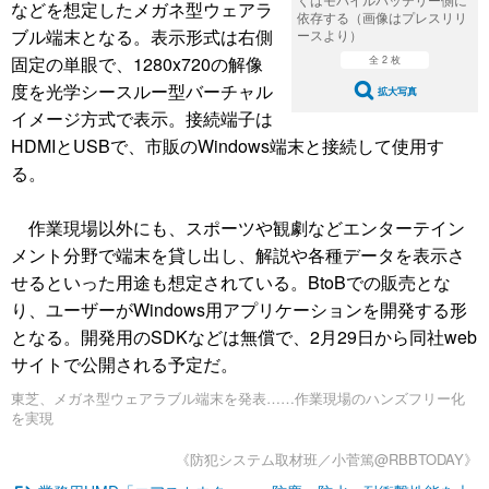
などを想定したメガネ型ウェアラ
依存する（画像はプレスリリ
ブル端末となる。表示形式は右側
ースより）
固定の単眼で、1280x720の解像
全 2 枚
度を光学シースルー型バーチャル
拡大写真
イメージ方式で表示。接続端子は
HDMIとUSBで、市販のWindows端末と接続して使用す
る。
作業現場以外にも、スポーツや観劇などエンターテイン
メント分野で端末を貸し出し、解説や各種データを表示さ
せるといった用途も想定されている。BtoBでの販売とな
り、ユーザーがWindows用アプリケーションを開発する形
となる。開発用のSDKなどは無償で、2月29日から同社web
サイトで公開される予定だ。
東芝、メガネ型ウェアラブル端末を発表……作業現場のハンズフリー化
を実現
《防犯システム取材班／小菅篤@RBBTODAY》