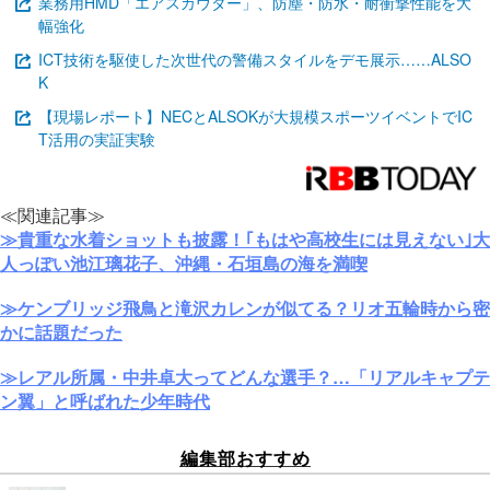
業務用HMD「エアスカウター」、防塵・防水・耐衝撃性能を大
幅強化
ICT技術を駆使した次世代の警備スタイルをデモ展示……ALSO
K
【現場レポート】NECとALSOKが大規模スポーツイベントでIC
T活用の実証実験
≪関連記事≫
≫貴重な水着ショットも披露！｢もはや高校生には見えない｣大
人っぽい池江璃花子、沖縄・石垣島の海を満喫
≫ケンブリッジ飛鳥と滝沢カレンが似てる？リオ五輪時から密
かに話題だった
≫レアル所属・中井卓大ってどんな選手？…「リアルキャプテ
ン翼」と呼ばれた少年時代
編集部おすすめ