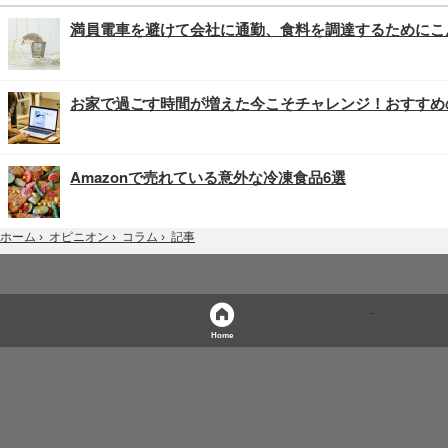
満員電車を避けて会社に通勤、食料を調達するためにこ
お家で過ごす時間が増えた今こそチャレンジ！おすすめ
Amazonで売れている意外な冷凍食品6選
記事
ホーム
›
オピニオン
›
コラム
›
Home