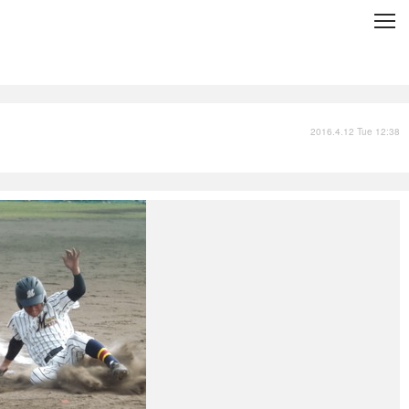
C
L
O
S
E
技術
衣類
インプレ
2016.4.12 Tue 12:38
バックナンバー
国内
まとめ
写真
スポーツ
文化
出版／映画
ファッション
政治
写真