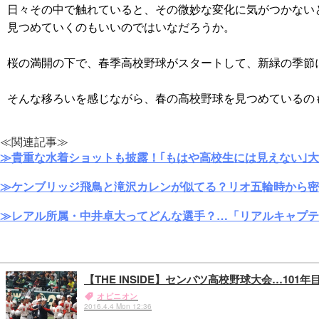
日々その中で触れていると、その微妙な変化に気がつかない
見つめていくのもいいのではいなだろうか。
桜の満開の下で、春季高校野球がスタートして、新緑の季節
そんな移ろいを感じながら、春の高校野球を見つめているの
≪関連記事≫
≫貴重な水着ショットも披露！｢もはや高校生には見えない｣
≫ケンブリッジ飛鳥と滝沢カレンが似てる？リオ五輪時から密
≫レアル所属・中井卓大ってどんな選手？…「リアルキャプテ
【THE INSIDE】センバツ高校野球大会…101
オピニオン
2016.4.4 Mon 12:36