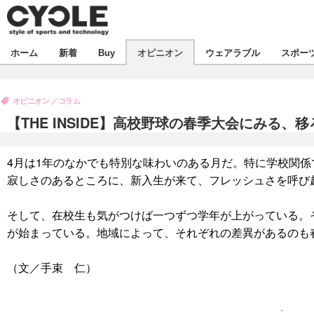
新着
ホーム
新着
Buy
オピニオン
ウェアラブル
スポー
ビジネス
オピニオン
製品/用品
オピニオン
コラム
コラム
デバイス
【THE INSIDE】高校野球の春季大会にみる、
飲食
ボイス
ビジネス
スポーツ
海外
4月は1年のなかでも特別な味わいのある月だ。特に学校関
短信
イベント
寂しさのあるところに、新入生が来て、フレッシュさを呼び
選手
試乗会
エンタメ
そして、在校生も気がつけば一つずつ学年が上がっている。
動画
ツアー
芸能
ライフ
が始まっている。地域によって、それぞれの差異があるのも
話題
社会
（文／手束 仁）
デザイン
ハウツー
動画