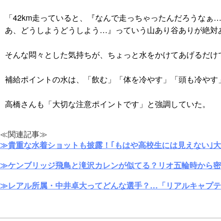
「42km走っていると、『なんで走っちゃったんだろうな
あ、どうしようどうしよう…』っていう山あり谷ありが絶対
そんな悶々とした気持ちが、ちょっと水をかけてあげるだけ
補給ポイントの水は、「飲む」「体を冷やす」「頭も冷やす
高橋さんも「大切な注意ポイントです」と強調していた。
≪関連記事≫
≫貴重な水着ショットも披露！｢もはや高校生には見えない｣
≫ケンブリッジ飛鳥と滝沢カレンが似てる？リオ五輪時から密
≫レアル所属・中井卓大ってどんな選手？…「リアルキャプテ