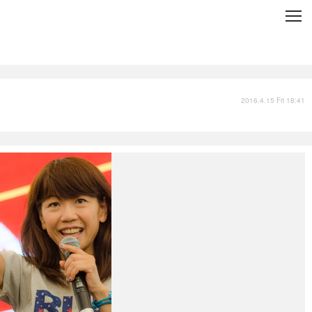
C
L
O
S
E
技術
衣類
インプレ
2016.4.15 Fri 18:41
バックナンバー
国内
まとめ
写真
スポーツ
文化
出版／映画
ファッション
政治
写真