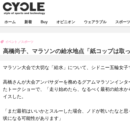
新着
ホーム
新着
Buy
オピニオン
ウェアラブル
スポー
ビジネス
オピニオン
製品/用品
イベント
スポーツ
コラム
デバイス
高橋尚子、マラソンの給水地点「紙コップは取
飲食
ボイス
ビジネス
スポーツ
海外
マラソン大会で大切な「給水」について、シドニー五輪女子
短信
イベント
選手
試乗会
エンタメ
高橋さんが大会アンバサダーを務めるグアムマラソンインター
たトークショーで、「走り始めたら、なるべく最初の給水か
動画
ツアー
芸能
ライフ
イスした。
話題
社会
「まだ最初はいいかとスルーした場合、ノドが乾いたなと思
デザイン
ハウツー
状になる可能性があります」
動画