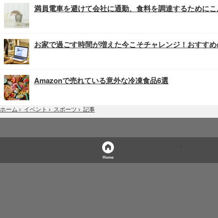
満員電車を避けて会社に通勤、食料を調達するためにこ
お家で過ごす時間が増えた今こそチャレンジ！おすすめ
Amazonで売れている意外な冷凍食品6選
記事
ホーム
›
イベント
›
スポーツ
›
Home