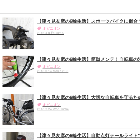
【津々見友彦の6輪生活】スポーツバイクに似合
オピニオン
2016.4.8 Fri 18:15
【津々見友彦の6輪生活】簡単メンテ！自転車の
オピニオン
2016.3.14 Mon 12:00
【津々見友彦の6輪生活】大切な自転車を守るた
オピニオン
2016.2.24 Wed 16:04
【津々見友彦の6輪生活】自動点灯テールライトで