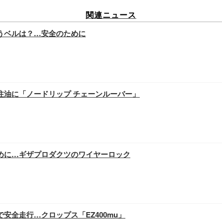
関連ニュース
うベルは？…安全のために
注油に「ノードリップ チェーンルーバー」
めに…ギザプロダクツのワイヤーロック
安全走行…クロップス「EZ400mu」