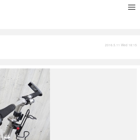
C
L
O
S
E
技術
衣類
インプレ
2016.5.11 Wed 18:15
バックナンバー
国内
まとめ
写真
スポーツ
文化
出版／映画
ファッション
政治
写真