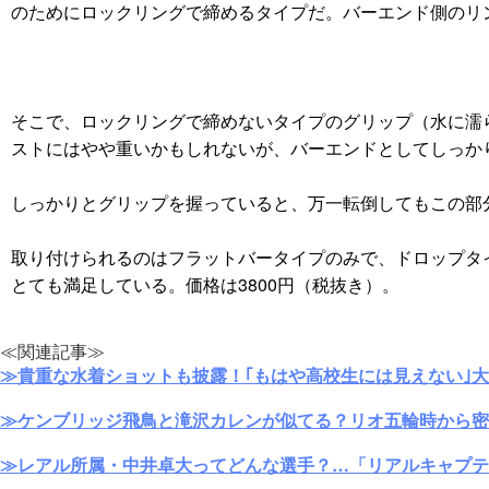
のためにロックリングで締めるタイプだ。バーエンド側のリ
そこで、ロックリングで締めないタイプのグリップ（水に濡ら
ストにはやや重いかもしれないが、バーエンドとしてしっか
しっかりとグリップを握っていると、万一転倒してもこの部
取り付けられるのはフラットバータイプのみで、ドロップタイ
とても満足している。価格は3800円（税抜き）。
≪関連記事≫
≫貴重な水着ショットも披露！｢もはや高校生には見えない｣
≫ケンブリッジ飛鳥と滝沢カレンが似てる？リオ五輪時から密
≫レアル所属・中井卓大ってどんな選手？…「リアルキャプテ