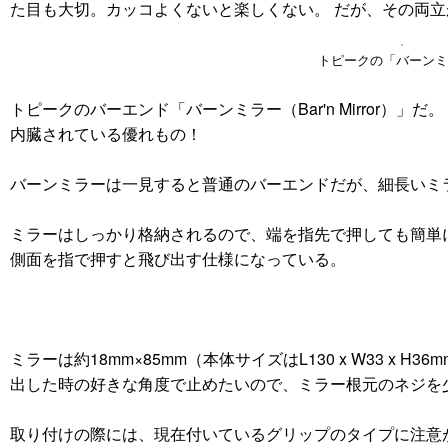
た目も大切。カッコよくないと楽しくない。 だが、その両
トピークの「バーンミ
トピークのバーエンド「バーンミラー（Bar'n Mirror）」
内臓されている優れもの！
バーンミラーは一見すると普通のバーエンドだが、細長いミ
ミラーはしっかり格納されるので、端を指先で押しても簡単
側面を指で押すと飛び出す仕様になっている。
ミラーは約18mm×85mm（本体サイズはL130 x W33 
出した時の好きな角度で止めたいので、ミラー根元のネジを
取り付けの際には、現在付いているグリップのタイプに注意が