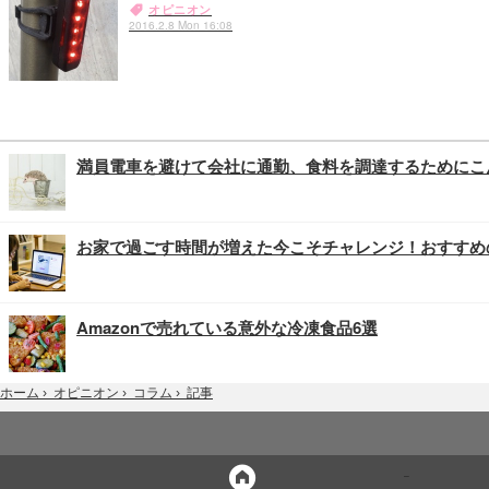
オピニオン
2016.2.8 Mon 16:08
満員電車を避けて会社に通勤、食料を調達するためにこ
お家で過ごす時間が増えた今こそチャレンジ！おすすめ
Amazonで売れている意外な冷凍食品6選
記事
ホーム
›
オピニオン
›
コラム
›