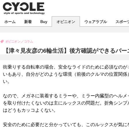
新着
ホーム
新着
Buy
オピニオン
ウェアラブル
スポー
ビジネス
オピニオン
製品/用品
オピニオン
コラム
コラム
デバイス
【津々見友彦の6輪生活】後方確認ができるバー
飲食
ボイス
ビジネス
スポーツ
海外
街乗りする自転車の場合、安全なライドのために必須なのが
短信
イベント
いもあり、自分がどのような環境（前後のクルマの位置関係
選手
試乗会
エンタメ
い。
動画
ツアー
芸能
ライフ
なので、メガネに装着するミラーや、ミラー内臓型のヘルメ
を取り付けたくないのは主にルックスの問題だ。折角シンプ
話題
社会
はどうもカッコよくない。
デザイン
ハウツー
安全のために必要だと分かっていても、このルックスが気に
動画