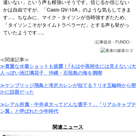
違いない」という声も根強いそうです。信じるか信じない
かは自由ですが、「Casio QV-10A」のような気もしてきま
す…。ちなみに、マイク・タイソンが当時強すぎたため、
「タイソンこそがタイムトラベラーだ」とする声も挙がっ
ていたようです…。
《
記事提供：FUNDO
》
≪関連記事≫
≫貴重な水着ショットも披露！｢もはや高校生には見えない｣大
人っぽい池江璃花子、沖縄・石垣島の海を満喫
≫ケンブリッジ飛鳥と滝沢カレンが似てる？リオ五輪時から密
かに話題だった
≫レアル所属・中井卓大ってどんな選手？…「リアルキャプテ
ン翼」と呼ばれた少年時代
関連ニュース