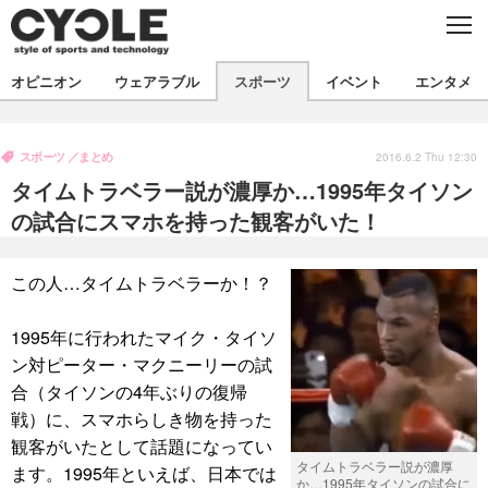
C
L
O
S
新着
E
オピニオン
ウェアラブル
スポーツ
イベント
エンタメ
ビジネス
技術
オピニオン
製品/用品
衣類
スポーツ
まとめ
コラム
インプレ
2016.6.2 Thu 12:30
デバイス
タイムトラベラー説が濃厚か…1995年タイソン
飲食
バックナンバー
ボイス
ビジネス
国内
スポーツ
の試合にスマホを持った観客がいた！
海外
短信
まとめ
イベント
この人…タイムトラベラーか！？
選手
写真
試乗会
スポーツ
エンタメ
1995年に行われたマイク・タイソ
動画
ツアー
文化
芸能
出版／映画
ライフ
ン対ピーター・マクニーリーの試
話題
ファッション
社会
政治
合（タイソンの4年ぶりの復帰
戦）に、スマホらしき物を持った
デザイン
写真
ハウツー
観客がいたとして話題になってい
タイムトラベラー説が濃厚
ます。1995年といえば、日本では
動画
か…1995年タイソンの試合に