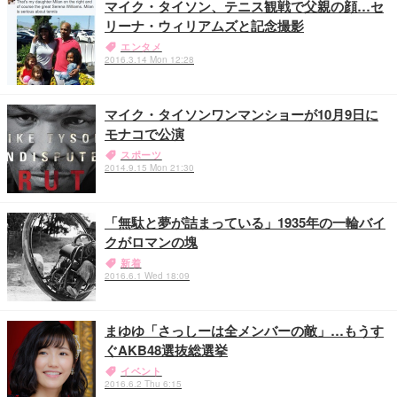
マイク・タイソン、テニス観戦で父親の顔…セ
リーナ・ウィリアムズと記念撮影
エンタメ
2016.3.14 Mon 12:28
マイク・タイソンワンマンショーが10月9日に
モナコで公演
スポーツ
2014.9.15 Mon 21:30
「無駄と夢が詰まっている」1935年の一輪バイ
クがロマンの塊
新着
2016.6.1 Wed 18:09
まゆゆ「さっしーは全メンバーの敵」…もうす
ぐAKB48選抜総選挙
イベント
2016.6.2 Thu 6:15