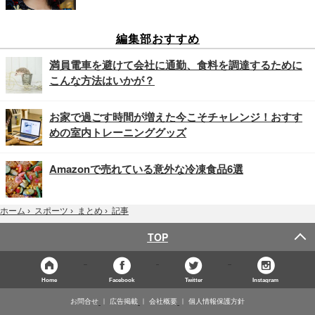
編集部おすすめ
満員電車を避けて会社に通勤、食料を調達するために
こんな方法はいかが？
お家で過ごす時間が増えた今こそチャレンジ！おすす
めの室内トレーニンググッズ
Amazonで売れている意外な冷凍食品6選
記事
ホーム
›
スポーツ
›
まとめ
›
TOP
Home
Facebook
Twitter
Instagram
お問合せ
広告掲載
会社概要
個人情報保護方針