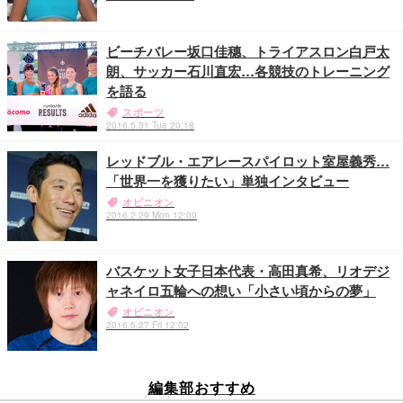
ビーチバレー坂口佳穗、トライアスロン白戸太
朗、サッカー石川直宏…各競技のトレーニング
を語る
スポーツ
2016.5.31 Tue 20:18
レッドブル・エアレースパイロット室屋義秀…
「世界一を獲りたい」単独インタビュー
オピニオン
2016.2.29 Mon 12:00
バスケット女子日本代表・高田真希、リオデジ
ャネイロ五輪への想い「小さい頃からの夢」
オピニオン
2016.5.27 Fri 12:02
編集部おすすめ