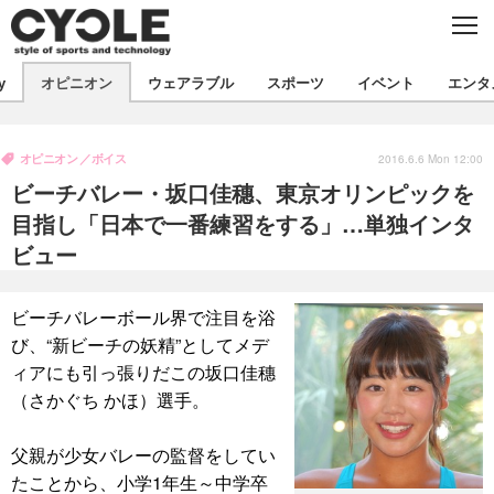
C
L
O
S
新着
E
y
オピニオン
ウェアラブル
スポーツ
イベント
エンタ
ビジネス
技術
オピニオン
製品/用品
衣類
オピニオン
ボイス
コラム
インプレ
2016.6.6 Mon 12:00
デバイス
ビーチバレー・坂口佳穗、東京オリンピックを
飲食
バックナンバー
ボイス
ビジネス
国内
スポーツ
目指し「日本で一番練習をする」…単独インタ
ビュー
海外
短信
まとめ
イベント
選手
写真
試乗会
スポーツ
エンタメ
ビーチバレーボール界で注目を浴
び、“新ビーチの妖精”としてメデ
動画
ツアー
文化
芸能
出版／映画
ライフ
ィアにも引っ張りだこの坂口佳穗
話題
ファッション
社会
政治
（さかぐち かほ）選手。
デザイン
写真
ハウツー
父親が少女バレーの監督をしてい
動画
たことから、小学1年生～中学卒