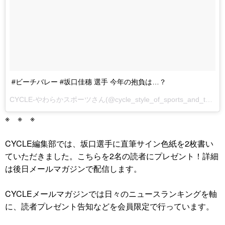
#ビーチバレー #坂口佳穗 選手 今年の抱負は…？
CYCLE-やわらかスポーツさん(@cycle_style_of_sports_and_tech)が投稿した動画 -
※ ※ ※
CYCLE編集部では、坂口選手に直筆サイン色紙を2枚書い
ていただきました。こちらを2名の読者にプレゼント！詳細
は後日メールマガジンで配信します。
CYCLEメールマガジンでは日々のニュースランキングを軸
に、読者プレゼント告知などを会員限定で行っています。