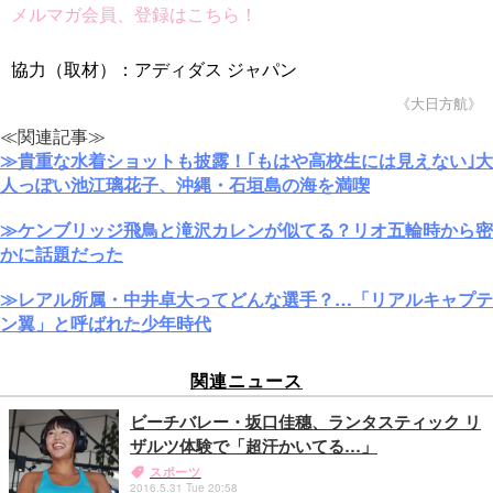
メルマガ会員、登録はこちら！
協力（取材）：アディダス ジャパン
《大日方航》
≪関連記事≫
≫貴重な水着ショットも披露！｢もはや高校生には見えない｣大
人っぽい池江璃花子、沖縄・石垣島の海を満喫
≫ケンブリッジ飛鳥と滝沢カレンが似てる？リオ五輪時から密
かに話題だった
≫レアル所属・中井卓大ってどんな選手？…「リアルキャプテ
ン翼」と呼ばれた少年時代
関連ニュース
ビーチバレー・坂口佳穗、ランタスティック リ
ザルツ体験で「超汗かいてる…」
スポーツ
2016.5.31 Tue 20:58