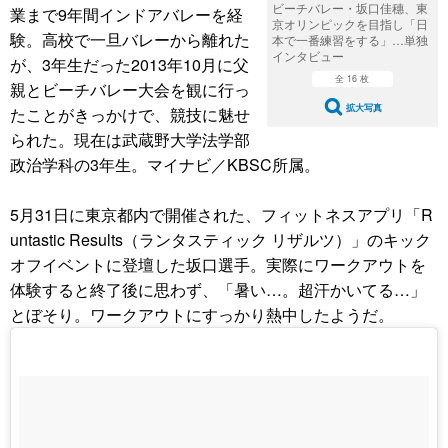
ビーチバレー・坂口佳穗、東
業まで9年間インドアバレーを経
京オリンピックを目指し「日
験。高校で一旦バレーから離れた
本で一番練習をする」…単独
インタビュー
が、3年生だった2013年10月に父
全 16 枚
親とビーチバレー大会を観に行っ
たことがきっかけで、競技に魅せ
拡大写真
られた。現在は武蔵野大学法学部
政治学科の3年生。マイナビ／KBSC所属。
5月31日に東京都内で開催された、フィットネスアプリ「R
untastic Results（ランタスティック リザルツ）」のキック
オフイベントに登壇した坂口選手。実際にワークアウトを
体験すると終了後に思わず、「暑い…。超汗かいてる…」
とぼそり。ワークアウトにすっかり熱中したようだ。