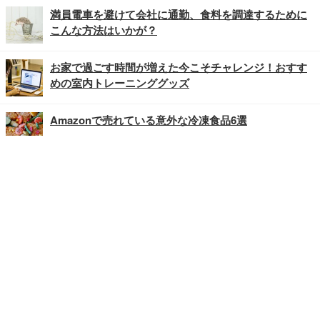
満員電車を避けて会社に通勤、食料を調達するために
こんな方法はいかが？
お家で過ごす時間が増えた今こそチャレンジ！おすす
めの室内トレーニンググッズ
Amazonで売れている意外な冷凍食品6選
記事
ホーム
›
オピニオン
›
ボイス
›
TOP
Home
Facebook
Twitter
Instagram
お問合せ
広告掲載
会社概要
個人情報保護方針
紹介した商品/サービスを購入、契約した場合に、
売上の一部が弊社サイトに還元されることがあります。
当サイトに掲載の記事・見出し・写真・画像の無断転載を禁じます。
Copyright © 2026 IID, Inc.