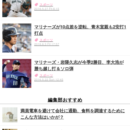
スポーツ
2016.5.27 Fri 8:15
マリナーズが10点差を逆転、青木宣親も2安打1
打点
スポーツ
2016.6.3 Fri 17:57
マリナーズ・岩隈久志が今季2勝目、李大浩が
勝ち越し打＆ソロ弾
スポーツ
2016.5.22 Sun 12:45
編集部おすすめ
満員電車を避けて会社に通勤、食料を調達するために
こんな方法はいかが？