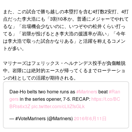
また、この試合で勝ち越しの本塁打を含む4打数2安打、4打
点だった李大浩にも「3割10本か。普通にメジャーでやれて
るな」「出場機会少ないのに、いつぞやの松井くらい打っ
てる」「岩隈が投げるとき李大浩の援護率が高い」「今年
は李大浩で取った試合かなりある」と活躍を称えるコメン
トが多い。
マリナーズはフェリックス・ヘルナンデス投手が負傷離脱
中。岩隈には絶対的エースが帰ってくるまでローテーショ
ンの柱としての活躍が期待される。
Dae-Ho belts two home runs as
#Mariners
beat
#Ran
gers
in the series opener, 7-5. RECAP:
https://t.co/BC
BRis6x3Z
pic.twitter.com/cLIiZfsGLk
— #VoteMariners (@Mariners)
2016年6月11日