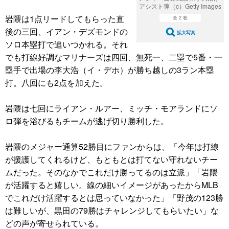
アシスト弾（c）Getty Images
岩隈は1点リードしてもらった直
全 2 枚
後の三回、イアン・デズモンドの
拡大写真
ソロ本塁打で追いつかれる。それ
でも打線好調なマリナーズは四回、無死一、二塁で5番・一
塁手で出場の李大浩（イ・デホ）が勝ち越しの3ラン本塁
打。八回にも2点を加えた。
岩隈は七回にライアン・ルアー、ミッチ・モアランドにソ
ロ弾を浴びるもチームが逃げ切り勝利した。
岩隈のメジャー通算52勝目にファンからは、「今年は打線
が援護してくれるけど、もともとは打てない守れないチー
ムだった。そのなかでこれだけ勝ってるのは立派」「岩隈
が活躍すると嬉しい。線の細いイメージがあったからMLB
でこれだけ活躍するとは思っていなかった」「野茂の123勝
は難しいが、黒田の79勝はチャレンジしてもらいたい」な
どの声が寄せられている。