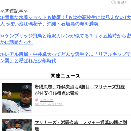
《岩藤健》
≪関連記事≫
≫貴重な水着ショットも披露！｢もはや高校生には見えない｣大
人っぽい池江璃花子、沖縄・石垣島の海を満喫
≫ケンブリッジ飛鳥と滝沢カレンが似てる？リオ五輪時から密
かに話題だった
≫レアル所属・中井卓大ってどんな選手？…「リアルキャプテ
ン翼」と呼ばれた少年時代
関連ニュース
岩隈久志、7回4失点も4勝目…マリナーズ打線
が14安打16得点の猛攻
スポーツ
2016.6.1 Wed 15:30
マリナーズ・岩隈久志、メジャー通算50勝に到
達