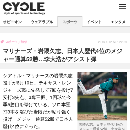
C
L
O
S
新着
E
オピニオン
ウェアラブル
スポーツ
イベント
エンタメ
ビジネス
技術
オピニオン
製品/用品
衣類
スポーツ
短信
コラム
インプレ
2016.6.12 Sun 22:30
デバイス
マリナーズ・岩隈久志、日本人歴代4位のメジ
飲食
バックナンバー
ボイス
ビジネス
国内
スポーツ
ャー通算52勝…李大浩がアシスト弾
海外
短信
まとめ
イベント
シアトル・マリナーズの岩隈久志
選手
写真
試乗会
スポーツ
エンタメ
投手が6月10日、テキサス・レン
ジャーズ戦に先発して7回を投げ7
動画
ツアー
文化
芸能
出版／映画
ライフ
安打3失点、3奪三振、1四球で今
話題
ファッション
社会
政治
季5勝目を挙げている。ソロ本塁
打3本を浴びた岩隈だが粘り強く
デザイン
写真
ハウツー
投げ、メジャー通算52勝で日本人
岩隈久志、日本人歴代4位の
歴代4位に立った。
動画
メジャー通算52勝…李大浩が