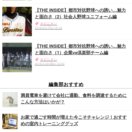
【THE INSIDE】都市対抗野球への誘い…魅力
と面白さ（2）社会人野球ユニフォーム編
オピニオン
2016.6.2 Thu 12:16
【THE INSIDE】都市対抗野球への誘い…魅力
と面白さ（1）企業vs倶楽部チーム編
オピニオン
2016.5.30 Mon 12:00
編集部おすすめ
満員電車を避けて会社に通勤、食料を調達するために
こんな方法はいかが？
お家で過ごす時間が増えた今こそチャレンジ！おすす
めの室内トレーニンググッズ