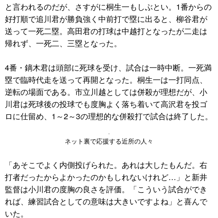
と言われるのだが、さすがに桐生一もしぶとい。1番からの
好打順で追川君が勝負強く中前打で塁に出ると、柳谷君が
送って一死二塁。高田君の打球は中越打となったが二走は
帰れず、一死二、三塁となった。
4番・鏑木君は頭部に死球を受け、試合は一時中断。一死満
塁で臨時代走を送って再開となった。桐生一は一打同点、
逆転の場面である。市立川越としては併殺が理想だが、小
川君は死球後の投球でも度胸よく落ち着いて高沢君を投ゴ
ロに仕留め、1～2～3の理想的な併殺打で試合は終了した。
ネット裏で応援する近所の人々
「あそこでよく内側投げられた。あれは大したもんだ。右
打者だったからよかったのかもしれないけれど…」と新井
監督は小川君の度胸の良さを評価。「こういう試合ができ
れば、練習試合としての意味は大きいですよね」と喜んで
いた。