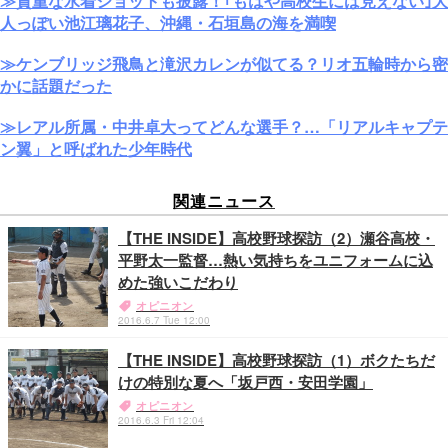
≫貴重な水着ショットも披露！｢もはや高校生には見えない｣大
人っぽい池江璃花子、沖縄・石垣島の海を満喫
≫ケンブリッジ飛鳥と滝沢カレンが似てる？リオ五輪時から密
かに話題だった
≫レアル所属・中井卓大ってどんな選手？…「リアルキャプテ
ン翼」と呼ばれた少年時代
関連ニュース
【THE INSIDE】高校野球探訪（2）瀬谷高校・
平野太一監督…熱い気持ちをユニフォームに込
めた強いこだわり
オピニオン
2016.6.7 Tue 12:00
【THE INSIDE】高校野球探訪（1）ボクたちだ
けの特別な夏へ「坂戸西・安田学園」
オピニオン
2016.6.3 Fri 12:04