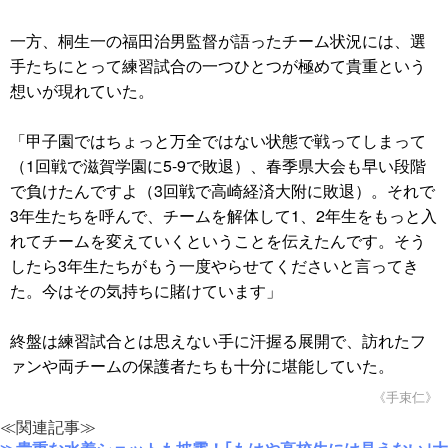
一方、桐生一の福田治男監督が語ったチーム状況には、選
手たちにとって練習試合の一つひとつが極めて貴重という
想いが現れていた。
「甲子園ではちょっと万全ではない状態で戦ってしまって
（1回戦で滋賀学園に5-9で敗退）、春季県大会も早い段階
で負けたんですよ（3回戦で高崎経済大附に敗退）。それで
3年生たちを呼んで、チームを解体して1、2年生をもっと入
れてチームを変えていくということを伝えたんです。そう
したら3年生たちがもう一度やらせてくださいと言ってき
た。今はその気持ちに賭けています」
終盤は練習試合とは思えない手に汗握る展開で、訪れたフ
ァンや両チームの保護者たちも十分に堪能していた。
《手束仁》
≪関連記事≫