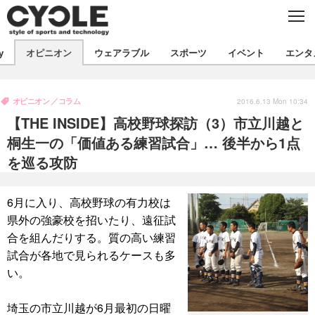
C
L
O
S
新着
E
y
オピニオン
ウェアラブル
スポーツ
イベント
エンタ
ビジネス
技術
オピニオン
製品/用品
衣類
オピニオン
コラム
コラム
インプレ
2016.6.13 Mon 10:34
デバイス
【THE INSIDE】高校野球探訪（3）市立川越と
飲食
バックナンバー
ボイス
ビジネス
国内
スポーツ
桐生一の「価値ある練習試合」… 後半から1点
を巡る攻防
海外
短信
まとめ
イベント
選手
写真
試乗会
スポーツ
エンタメ
6月に入り、高校野球の有力校は
県外の強豪校を招いたり、遠征試
動画
ツアー
文化
芸能
出版／映画
ライフ
合を組んだりする。質の高い練習
話題
ファッション
社会
政治
試合が各地で見られるケースも多
い。
デザイン
写真
ハウツー
動画
埼玉の市立川越が6月最初の日曜