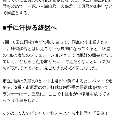
君を攻めて、一死から瀬山君、久保君、上原君の3連打など
で同点とする。
■手に汗握る終盤へ
7回、8回に両校1点ずつ取り合って、同点のまま迎えた9
回。練習試合とはいえこういう展開になってくると、終盤
の1点の攻防のシミュレーションとしては絶好の機会となっ
ていく。どちらも点を取りたい、与えたくないという気持
ちが表れてきていた。見ごたえのある9回になった。
市立川越は先頭の9番・中山君が中前打すると、バントで進
める。2番・市原君の強い打球は内野手の悪送球を招いて、
ランナーは一、三塁に。ここで中祖君が中犠飛を放ってき
っちり仕事をした。
その裏、3人でピシャリと抑えられたら小川君も「見事！」