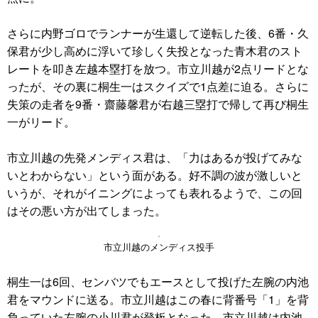
さらに内野ゴロでランナーが生還して逆転した後、6番・久
保君が少し高めに浮いて珍しく失投となった青木君のスト
レートを叩き左越本塁打を放つ。市立川越が2点リードとな
ったが、その裏に桐生一はスクイズで1点差に迫る。さらに
失策の走者を9番・齋藤馨君が右越三塁打で帰して再び桐生
一がリード。
市立川越の先発メンディス君は、「力はあるが投げてみな
いとわからない」という面がある。好不調の波が激しいと
いうが、それがイニングによっても表れるようで、この回
はその悪い方が出てしまった。
市立川越のメンディス投手
桐生一は6回、センバツでもエースとして投げた左腕の内池
君をマウンドに送る。市立川越はこの春に背番号「1」を背
負っていた左腕の小川君が登板となった。市立川越は内池