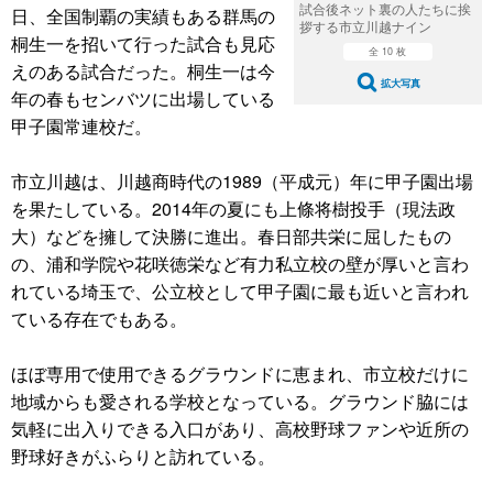
試合後ネット裏の人たちに挨
日、全国制覇の実績もある群馬の
拶する市立川越ナイン
桐生一を招いて行った試合も見応
全 10 枚
えのある試合だった。桐生一は今
拡大写真
年の春もセンバツに出場している
甲子園常連校だ。
市立川越は、川越商時代の1989（平成元）年に甲子園出場
を果たしている。2014年の夏にも上條将樹投手（現法政
大）などを擁して決勝に進出。春日部共栄に屈したもの
の、浦和学院や花咲徳栄など有力私立校の壁が厚いと言わ
れている埼玉で、公立校として甲子園に最も近いと言われ
ている存在でもある。
ほぼ専用で使用できるグラウンドに恵まれ、市立校だけに
地域からも愛される学校となっている。グラウンド脇には
気軽に出入りできる入口があり、高校野球ファンや近所の
野球好きがふらりと訪れている。