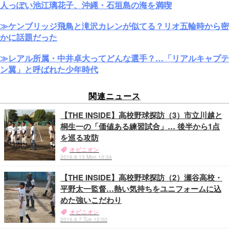
人っぽい池江璃花子、沖縄・石垣島の海を満喫
≫ケンブリッジ飛鳥と滝沢カレンが似てる？リオ五輪時から密
かに話題だった
≫レアル所属・中井卓大ってどんな選手？…「リアルキャプテ
ン翼」と呼ばれた少年時代
関連ニュース
【THE INSIDE】高校野球探訪（3）市立川越と
桐生一の「価値ある練習試合」… 後半から1点
を巡る攻防
オピニオン
2016.6.13 Mon 10:34
【THE INSIDE】高校野球探訪（2）瀬谷高校・
平野太一監督…熱い気持ちをユニフォームに込
めた強いこだわり
オピニオン
2016.6.7 Tue 12:00