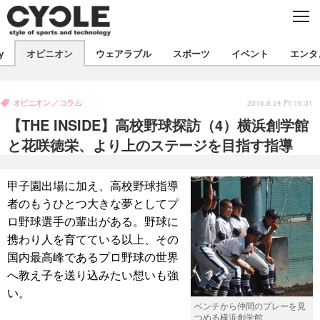
C
L
O
S
新着
E
y
オピニオン
ウェアラブル
スポーツ
イベント
エンタ
ビジネス
技術
オピニオン
製品/用品
衣類
オピニオン
コラム
コラム
インプレ
2016.6.24 Fri 16:31
デバイス
【THE INSIDE】高校野球探訪（4）横浜創学館
飲食
バックナンバー
ボイス
ビジネス
国内
スポーツ
と花咲徳栄、より上のステージを目指す指導
海外
短信
まとめ
イベント
甲子園出場に加え、高校野球指導
選手
写真
試乗会
スポーツ
エンタメ
者のもうひとつ大きな夢としてプ
ロ野球選手の輩出がある。野球に
動画
ツアー
文化
芸能
出版／映画
ライフ
携わり人を育てている以上、その
話題
ファッション
社会
政治
国内最高峰であるプロ野球の世界
へ教え子を送り込みたい想いも強
デザイン
写真
ハウツー
い。
ベンチから仲間のプレーを見
動画
つめる横浜創学館