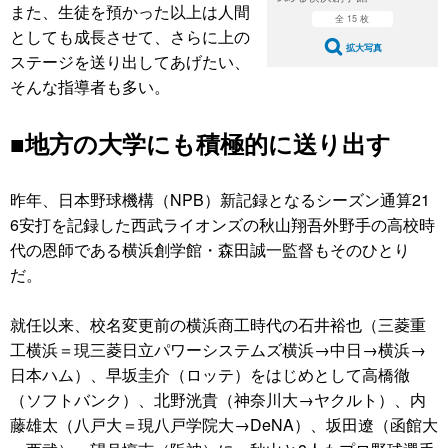
また、生徒を預かった以上は人間
全 15 枚
としても成長させて、さらに上の
拡大写真
ステージを送り出してあげたい、
そんな指導者も多い。
■地方の大学にも積極的に送り出す
昨年、日本野球機構（NPB）新記録となるシーズン通算21
6安打を記録した西武ライオンズの秋山翔吾外野手の高校時
代の恩師である横浜創学館・森田誠一監督もそのひとり
だ。
就任以来、校名変更前の横浜商工時代の石井裕也（三菱重
工横浜＝現三菱日立パワーシステムズ横浜→中日→横浜→
日本ハム）、早坂圭介（ロッテ）をはじめとして高橋徹
（ソフトバンク）、北野洸貴（神奈川大→ヤクルト）、内
藤雄太（八戸大＝現八戸学院大→DeNA）、坂田遼（函館大