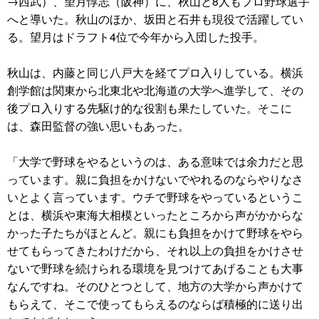
→西武）、望月惇志（阪神）に、秋山と8人もプロ野球選手
へと導いた。秋山のほか、坂田と石井も現役で活躍してい
る。望月はドラフト4位で今年から入団した投手。
秋山は、内藤と同じ八戸大を経てプロ入りしている。横浜
創学館は関東から北東北や北海道の大学へ進学して、その
後プロ入りする先駆け的な役割も果たしていた。そこに
は、森田監督の強い思いもあった。
「大学で野球をやるというのは、ある意味では余力だと思
っています。親に負担をかけないでやれるのならやりなさ
いとよく言っています。ウチで野球をやっているというこ
とは、横浜や東海大相模といったところから声がかからな
かった子たちがほとんど。親にも負担をかけて野球をやら
せてもらってきたわけだから、それ以上の負担をかけさせ
ないで野球を続けられる環境を見つけてあげることも大事
なんですね。そのひとつとして、地方の大学から声かけて
もらえて、そこで使ってもらえるのならば積極的に送り出