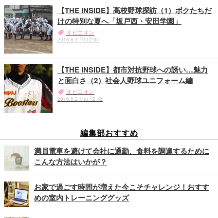
【THE INSIDE】高校野球探訪（1）ボクたちだ
けの特別な夏へ「坂戸西・安田学園」
オピニオン
2016.6.3 Fri 12:04
【THE INSIDE】都市対抗野球への誘い…魅力
と面白さ（2）社会人野球ユニフォーム編
オピニオン
2016.6.2 Thu 12:16
編集部おすすめ
満員電車を避けて会社に通勤、食料を調達するために
こんな方法はいかが？
お家で過ごす時間が増えた今こそチャレンジ！おすす
めの室内トレーニンググッズ