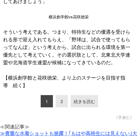
してあげましょう」
横浜創学館vs花咲徳栄
そういう考えである。つまり、特待生などの優遇を受けら
れる形で迎え入れてもらえ、「野球は、試合で使ってもら
ってなんぼ」という考えから、試合に出られる環境を第一
優先として考えていく。その選択肢として、北東北大学連
盟や北海道学生連盟が候補になってきているのだ。
【横浜創学館と花咲徳栄、より上のステージを目指す指
導 続く】
1
2
続きを読む
《手束仁》
≪関連記事≫
≫貴重な水着ショットも披露！｢もはや高校生には見えない｣大