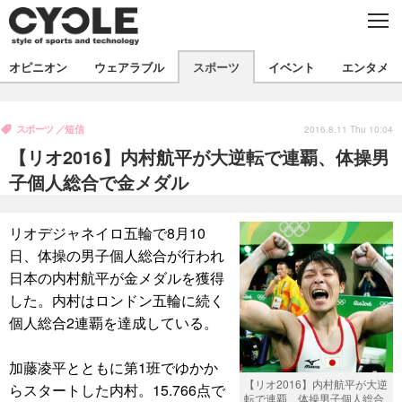
C
L
O
S
新着
E
オピニオン
ウェアラブル
スポーツ
イベント
エンタメ
ビジネス
技術
オピニオン
製品/用品
衣類
スポーツ
短信
コラム
インプレ
2016.8.11 Thu 10:04
デバイス
【リオ2016】内村航平が大逆転で連覇、体操男
飲食
バックナンバー
ボイス
ビジネス
国内
スポーツ
子個人総合で金メダル
海外
短信
まとめ
イベント
リオデジャネイロ五輪で8月10
選手
写真
試乗会
スポーツ
エンタメ
日、体操の男子個人総合が行われ
日本の内村航平が金メダルを獲得
動画
ツアー
文化
芸能
出版／映画
ライフ
した。内村はロンドン五輪に続く
話題
ファッション
社会
政治
個人総合2連覇を達成している。
デザイン
写真
ハウツー
加藤凌平とともに第1班でゆかか
【リオ2016】内村航平が大逆
らスタートした内村。15.766点で
動画
転で連覇、体操男子個人総合