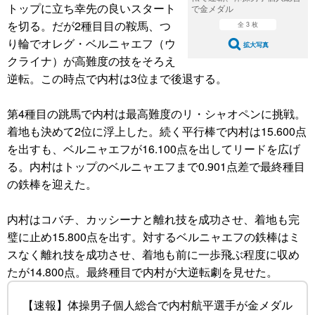
トップに立ち幸先の良いスタート
で金メダル
を切る。だが2種目目の鞍馬、つ
全 3 枚
り輪でオレグ・ベルニャエフ（ウ
拡大写真
クライナ）が高難度の技をそろえ
逆転。この時点で内村は3位まで後退する。
第4種目の跳馬で内村は最高難度のリ・シャオペンに挑戦。
着地も決めて2位に浮上した。続く平行棒で内村は15.600点
を出すも、ベルニャエフが16.100点を出してリードを広げ
る。内村はトップのベルニャエフまで0.901点差で最終種目
の鉄棒を迎えた。
内村はコバチ、カッシーナと離れ技を成功させ、着地も完
璧に止め15.800点を出す。対するベルニャエフの鉄棒はミ
スなく離れ技を成功させ、着地も前に一歩飛ぶ程度に収め
たが14.800点。最終種目で内村が大逆転劇を見せた。
【速報】体操男子個人総合で内村航平選手が金メダル