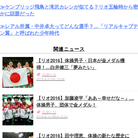
≫ケンブリッジ飛鳥と滝沢カレンが似てる？リオ五輪時から密
かに話題だった
≫レアル所属・中井卓大ってどんな選手？…「リアルキャプテ
ン翼」と呼ばれた少年時代
関連ニュース
【リオ2016】体操男子・日本が金メダル獲
得！…白井健三「夢みたい」
スポーツ
2016.8.9 Tue 13:06
【リオ2016】加藤凌平「ああ～幸せだな～」…
体操男子、団体で金メダル！
スポーツ
2016.8.10 Wed 12:20
【リオ2016】田中理恵、体操の新たな歴史に