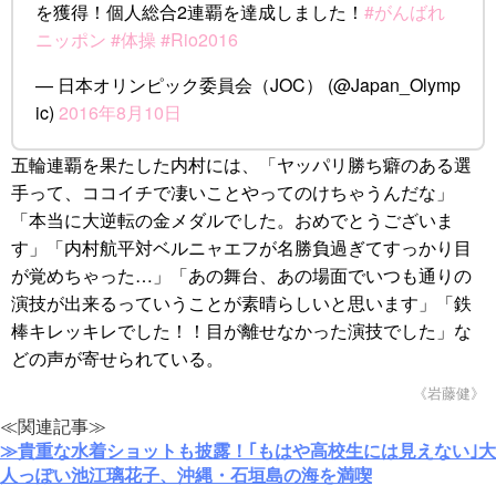
を獲得！個人総合2連覇を達成しました！
#がんばれ
ニッポン
#体操
#Rio2016
— 日本オリンピック委員会（JOC） (@Japan_Olymp
ic)
2016年8月10日
五輪連覇を果たした内村には、「ヤッパリ勝ち癖のある選
手って、ココイチで凄いことやってのけちゃうんだな」
「本当に大逆転の金メダルでした。おめでとうございま
す」「内村航平対ベルニャエフが名勝負過ぎてすっかり目
が覚めちゃった…」「あの舞台、あの場面でいつも通りの
演技が出来るっていうことが素晴らしいと思います」「鉄
棒キレッキレでした！！目が離せなかった演技でした」な
どの声が寄せられている。
《岩藤健》
≪関連記事≫
≫貴重な水着ショットも披露！｢もはや高校生には見えない｣大
人っぽい池江璃花子、沖縄・石垣島の海を満喫