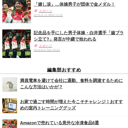
「嬉し涙」…体操男子が団体で金メダル！
スポーツ
2016.8.10 Wed 12:30
記念品を手にした男子体操・白井選手「歯ブラ
シ立て?」発言が中継で拾われる
スポーツ
2016.8.9 Tue 16:24
編集部おすすめ
満員電車を避けて会社に通勤、食料を調達するために
こんな方法はいかが？
お家で過ごす時間が増えた今こそチャレンジ！おすす
めの室内トレーニンググッズ
Amazonで売れている意外な冷凍食品6選