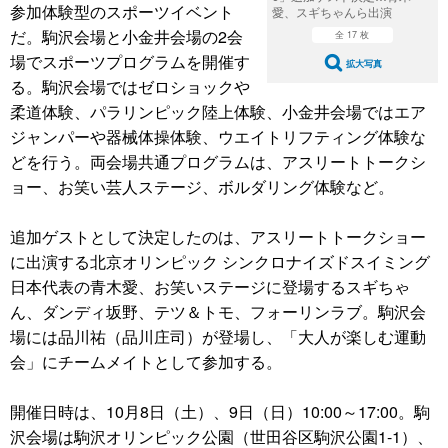
参加体験型のスポーツイベント
愛、スギちゃんら出演
だ。駒沢会場と小金井会場の2会
全 17 枚
場でスポーツプログラムを開催す
拡大写真
る。駒沢会場ではゼロショックや
柔道体験、パラリンピック陸上体験、小金井会場ではエア
ジャンパーや器械体操体験、ウエイトリフティング体験な
どを行う。両会場共通プログラムは、アスリートトークシ
ョー、お笑い芸人ステージ、ボルダリング体験など。
追加ゲストとして決定したのは、アスリートトークショー
に出演する北京オリンピック シンクロナイズドスイミング
日本代表の青木愛、お笑いステージに登場するスギちゃ
ん、ダンディ坂野、テツ＆トモ、フォーリンラブ。駒沢会
場には品川祐（品川庄司）が登場し、「大人が楽しむ運動
会」にチームメイトとして参加する。
開催日時は、10月8日（土）、9日（日）10:00～17:00。駒
沢会場は駒沢オリンピック公園（世田谷区駒沢公園1-1）、