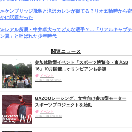
≫ケンブリッジ飛鳥と滝沢カレンが似てる？リオ五輪時から密
かに話題だった
≫レアル所属・中井卓大ってどんな選手？…「リアルキャプテ
ン翼」と呼ばれた少年時代
関連ニュース
参加体験型イベント「スポーツ博覧会・東京20
16」10月開催…オリンピアンも参加
イベント
2016.6.18 Sat 8:45
GAZOOレーシング、女性向け参加型モーター
スポーツプロジェクトを始動
イベント
2016.8.18 Thu 9:15