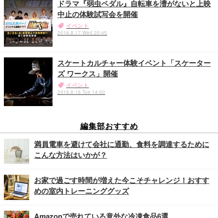
ドラマ『弱虫ペダル』自転車を漕がないと上映
中止の体験試写会を開催
イベント
2016.8.17 Wed 20:45
スケートカルチャー体験イベント「スケーター
ズ ワークス」開催
イベント
2016.8.16 Tue 14:00
編集部おすすめ
満員電車を避けて会社に通勤、食料を調達するために
こんな方法はいかが？
お家で過ごす時間が増えた今こそチャレンジ！おすす
めの室内トレーニンググッズ
Amazonで売れている意外な冷凍食品6選