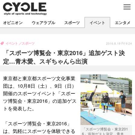
C
L
O
S
新着
E
オピニオン
ウェアラブル
スポーツ
イベント
エンタメ
ビジネス
技術
オピニオン
製品/用品
衣類
イベント
スポーツ
コラム
インプレ
2016.8.19 Fri 9:24
デバイス
「スポーツ博覧会・東京2016」追加ゲスト決
飲食
バックナンバー
ボイス
ビジネス
国内
スポーツ
定…青木愛、スギちゃんら出演
海外
短信
まとめ
イベント
東京都と東京都スポーツ文化事業
選手
写真
試乗会
スポーツ
エンタメ
団は、10月8日（土）、9日（日）
開催のスポーツイベント「スポー
動画
ツアー
文化
芸能
出版／映画
ライフ
ツ博覧会・東京2016」の追加ゲス
話題
ファッション
社会
政治
トを発表した。
デザイン
写真
ハウツー
「スポーツ博覧会・東京2016」
「スポーツ博覧会・東京201
は、気軽にスポーツを体験できる
動画
6」追加ゲスト決定…青木