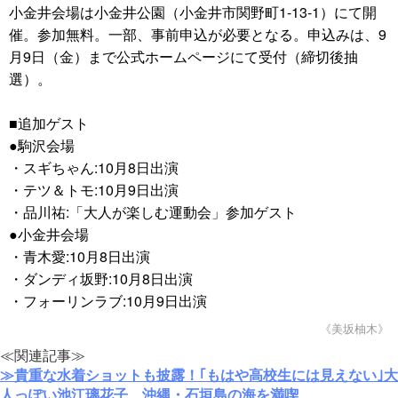
小金井会場は小金井公園（小金井市関野町1-13-1）にて開
催。参加無料。一部、事前申込が必要となる。申込みは、9
月9日（金）まで公式ホームページにて受付（締切後抽
選）。
■追加ゲスト
●駒沢会場
・スギちゃん:10月8日出演
・テツ＆トモ:10月9日出演
・品川祐:「大人が楽しむ運動会」参加ゲスト
●小金井会場
・青木愛:10月8日出演
・ダンディ坂野:10月8日出演
・フォーリンラブ:10月9日出演
《美坂柚木》
≪関連記事≫
≫貴重な水着ショットも披露！｢もはや高校生には見えない｣大
人っぽい池江璃花子、沖縄・石垣島の海を満喫