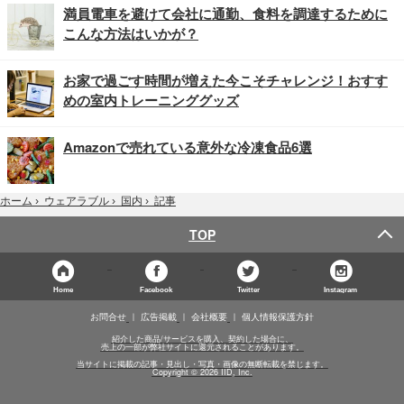
満員電車を避けて会社に通勤、食料を調達するために
こんな方法はいかが？
お家で過ごす時間が増えた今こそチャレンジ！おすす
めの室内トレーニンググッズ
Amazonで売れている意外な冷凍食品6選
記事
ホーム
›
ウェアラブル
›
国内
›
TOP
Home
Facebook
Twitter
Instagram
お問合せ
広告掲載
会社概要
個人情報保護方針
紹介した商品/サービスを購入、契約した場合に、
売上の一部が弊社サイトに還元されることがあります。
当サイトに掲載の記事・見出し・写真・画像の無断転載を禁じます。
Copyright © 2026 IID, Inc.