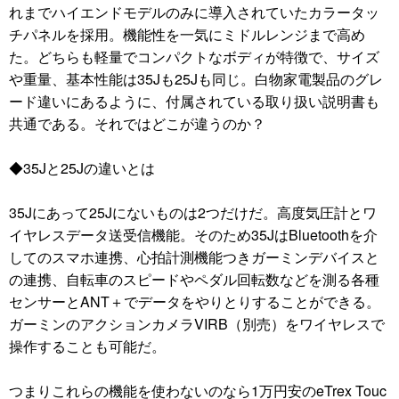
れまでハイエンドモデルのみに導入されていたカラータッ
チパネルを採用。機能性を一気にミドルレンジまで高め
た。どちらも軽量でコンパクトなボディが特徴で、サイズ
や重量、基本性能は35Jも25Jも同じ。白物家電製品のグレ
ード違いにあるように、付属されている取り扱い説明書も
共通である。それではどこが違うのか？
◆35Jと25Jの違いとは
35Jにあって25Jにないものは2つだけだ。高度気圧計とワ
イヤレスデータ送受信機能。そのため35JはBluetoothを介
してのスマホ連携、心拍計測機能つきガーミンデバイスと
の連携、自転車のスピードやペダル回転数などを測る各種
センサーとANT＋でデータをやりとりすることができる。
ガーミンのアクションカメラVIRB（別売）をワイヤレスで
操作することも可能だ。
つまりこれらの機能を使わないのなら1万円安のeTrex Touc