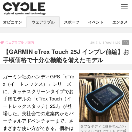
C
L
O
S
新着
E
オピニオン
ウェアラブル
スポーツ
イベント
エンタメ
ビジネス
技術
オピニオン
製品/用品
衣類
ウェアラブル
国内
コラム
2017.1.18 Wed 11:02
インプレ
PR
デバイス
【GARMIN eTrex Touch 25J インプレ前編】お
飲食
バックナンバー
ボイス
ビジネス
国内
スポーツ
手頃価格で十分な機能を備えたモデル
海外
短信
まとめ
イベント
ガーミン社のハンディGPS「eTre
選手
写真
試乗会
スポーツ
エンタメ
x（イートレックス）」シリーズ
に、タッチスクリーンタイプでお
動画
ツアー
文化
芸能
出版／映画
ライフ
手軽モデルの「eTrex Touch（イ
話題
ファッション
社会
政治
ートレックスタッチ）25J」が登
場した。実社会での道案内からバ
デザイン
写真
ハウツー
ーチャルアドベンチャーまで、さ
タフなボディに身を包んだハ
まざまな使い方ができる。価格は
動画
ンディGPSはアウトドアで威