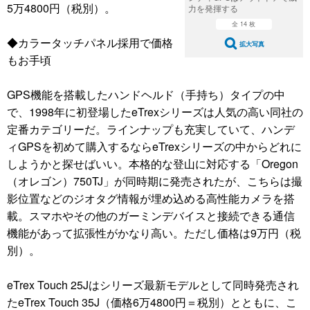
5万4800円（税別）。
力を発揮する
全 14 枚
◆カラータッチパネル採用で価格
拡大写真
もお手頃
GPS機能を搭載したハンドヘルド（手持ち）タイプの中
で、1998年に初登場したeTrexシリーズは人気の高い同社の
定番カテゴリーだ。ラインナップも充実していて、ハンデ
ィGPSを初めて購入するならeTrexシリーズの中からどれに
しようかと探せばいい。本格的な登山に対応する「Oregon
（オレゴン）750TJ」が同時期に発売されたが、こちらは撮
影位置などのジオタグ情報が埋め込める高性能カメラを搭
載。スマホやその他のガーミンデバイスと接続できる通信
機能があって拡張性がかなり高い。ただし価格は9万円（税
別）。
eTrex Touch 25Jはシリーズ最新モデルとして同時発売され
たeTrex Touch 35J（価格6万4800円＝税別）とともに、こ