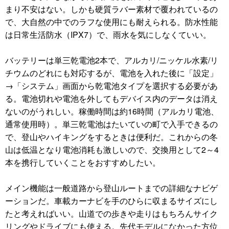
まり不安はない。しかも硬質ラバー素材で覆われているの
で、大自然の中でのラフな使用にも耐えられる。防水性能
は日常生活防水（IPX7）で、雨水を気にしなくていい。
バッテリーは単三乾電池2本で、アルカリ/ニッケル水素/リ
チウムのどれにも対応するが、電池を入れた後に「設定」
→「システム」画面から乾電池タイプを選択する必要があ
る。電池切れや電池を外してもデバイス内のデータは消え
ないのがうれしい。稼働時間は約16時間（アルカリ電池、
通常使用時）。単三乾電池はたいていの町で入手できるの
で、登山やハイキングをするときは便利だ。これからの冬
山は低温となり電池消耗も激しいので、交換用として2～4
本を携行していくことをおすすめしたい。
メイン機能は一般道路から登山ルートまでの詳細なナビゲ
ーションだ。車載カーナビを手のひらに収まるサイズにし
たと考えればいい。山道での歩きや走りはもちろんサイク
リングやドライブにも使える。先代モデルになかった方位