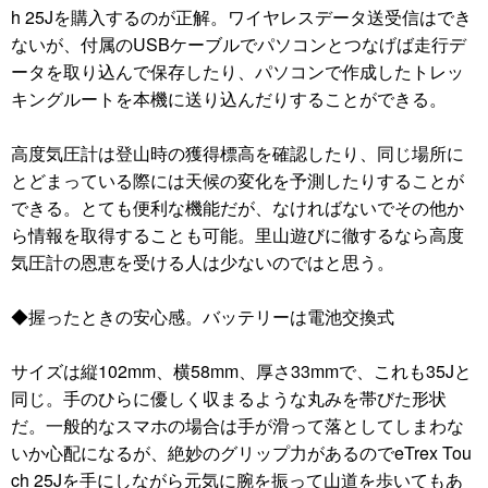
h 25Jを購入するのが正解。ワイヤレスデータ送受信はでき
ないが、付属のUSBケーブルでパソコンとつなげば走行デ
ータを取り込んで保存したり、パソコンで作成したトレッ
キングルートを本機に送り込んだりすることができる。
高度気圧計は登山時の獲得標高を確認したり、同じ場所に
とどまっている際には天候の変化を予測したりすることが
できる。とても便利な機能だが、なければないでその他か
ら情報を取得することも可能。里山遊びに徹するなら高度
気圧計の恩恵を受ける人は少ないのではと思う。
◆握ったときの安心感。バッテリーは電池交換式
サイズは縦102mm、横58mm、厚さ33mmで、これも35Jと
同じ。手のひらに優しく収まるような丸みを帯びた形状
だ。一般的なスマホの場合は手が滑って落としてしまわな
いか心配になるが、絶妙のグリップ力があるのでeTrex Tou
ch 25Jを手にしながら元気に腕を振って山道を歩いてもあ