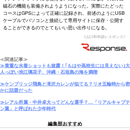
磁石の機能も装備されようようになった。実際にたどった
コースはGPSによって正確に記録され、前述のようにUSB
ケーブルでパソコンと接続して専用サイトに保存・公開す
ることができるのでとてもいい思い出作りになる。
《山口和幸@レスポンス》
≪関連記事≫
≫貴重な水着ショットも披露！｢もはや高校生には見えない｣大
人っぽい池江璃花子、沖縄・石垣島の海を満喫
≫ケンブリッジ飛鳥と滝沢カレンが似てる？リオ五輪時から密
かに話題だった
≫レアル所属・中井卓大ってどんな選手？…「リアルキャプテ
ン翼」と呼ばれた少年時代
編集部おすすめ