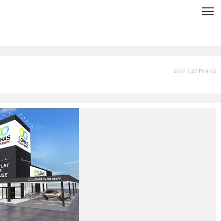
C
L
O
S
E
技術
衣類
インプレ
2017.1.27 Fri 8:15
バックナンバー
国内
まとめ
写真
スポーツ
文化
出版／映画
ファッション
政治
写真