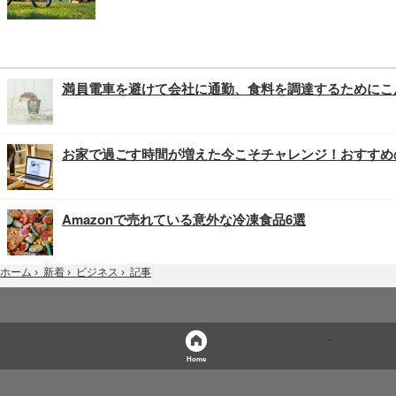
満員電車を避けて会社に通勤、食料を調達するためにこ
お家で過ごす時間が増えた今こそチャレンジ！おすすめ
Amazonで売れている意外な冷凍食品6選
記事
ホーム
›
新着
›
ビジネス
›
Home