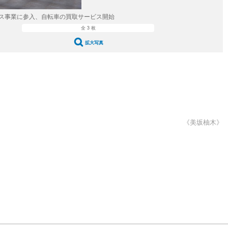
ス事業に参入、自転車の買取サービス開始
全 3 枚
拡大写真
《美坂柚木》