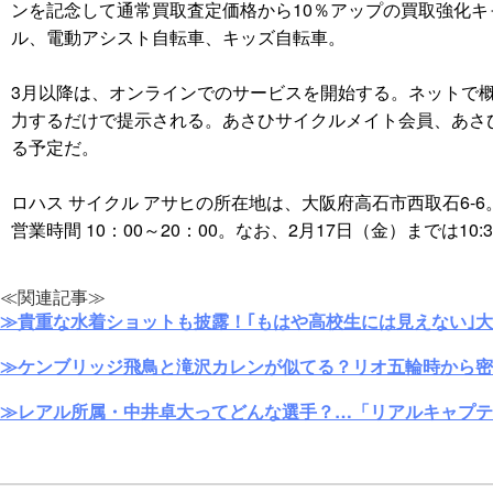
ンを記念して通常買取査定価格から10％アップの買取強化
ル、電動アシスト自転車、キッズ自転車。
3月以降は、オンラインでのサービスを開始する。ネットで
力するだけで提示される。あさひサイクルメイト会員、あさ
る予定だ。
ロハス サイクル アサヒの所在地は、大阪府高石市西取石6-6
営業時間 10：00～20：00。なお、2月17日（金）までは10:
≪関連記事≫
≫貴重な水着ショットも披露！｢もはや高校生には見えない｣
≫ケンブリッジ飛鳥と滝沢カレンが似てる？リオ五輪時から密
≫レアル所属・中井卓大ってどんな選手？…「リアルキャプテ