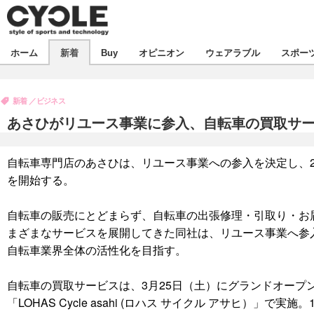
新着
ホーム
新着
Buy
オピニオン
ウェアラブル
スポー
ビジネス
オピニオン
製品/用品
新着
ビジネス
コラム
デバイス
あさひがリユース事業に参入、自転車の買取サ
飲食
ボイス
ビジネス
スポーツ
海外
自転車専門店のあさひは、リユース事業への参入を決定し、20
短信
イベント
を開始する。
選手
試乗会
エンタメ
自転車の販売にとどまらず、自転車の出張修理・引取り・お
動画
ツアー
芸能
ライフ
まざまなサービスを展開してきた同社は、リユース事業へ参
自転車業界全体の活性化を目指す。
話題
社会
デザイン
ハウツー
自転車の買取サービスは、3月25日（土）にグランドオープ
「LOHAS Cycle asahi (ロハス サイクル アサヒ）」で
動画