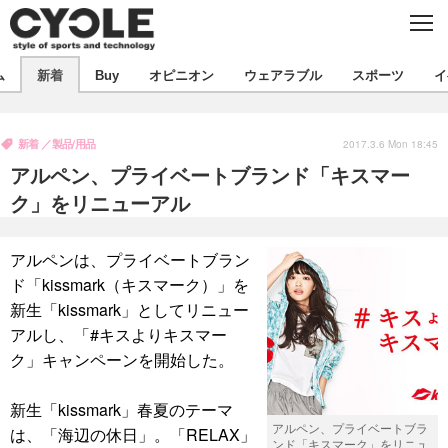
C
L
O
S
新着
E
ム
新着
Buy
オピニオン
ウェアラブル
スポーツ
イ
ビジネス
技術
オピニオン
製品/用品
衣類
新着
製品/用品
コラム
インプレ
2017.3.6 Mon 18:45
デバイス
アルペン、プライベートブランド「キスマー
飲食
バックナンバー
ボイス
ビジネス
国内
スポーツ
ク」をリニューアル
海外
短信
まとめ
イベント
アルペンは、プライベートブラン
選手
写真
試乗会
スポーツ
エンタメ
ド「kissmark（キスマーク）」を
新生「kissmark」としてリニュー
動画
ツアー
文化
芸能
出版／映画
ライフ
アルし、「#キスよりキスマー
話題
ファッション
社会
政治
ク」キャンペーンを開始した。
デザイン
写真
ハウツー
新生「kissmark」春夏のテーマ
アルペン、プライベートブラ
は、「海辺の休日」。「RELAX」
動画
ンド「キスマーク」をリニュ