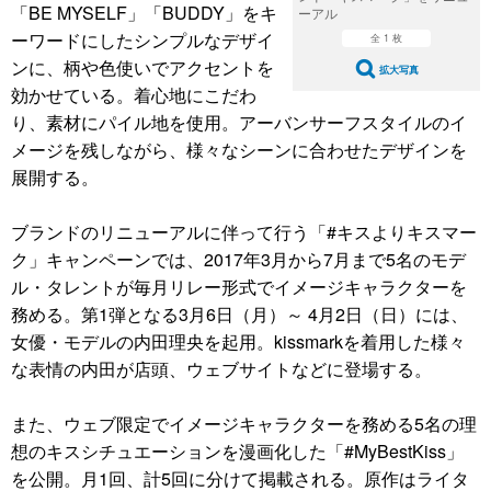
「BE MYSELF」「BUDDY」をキ
ーアル
ーワードにしたシンプルなデザイ
全 1 枚
ンに、柄や色使いでアクセントを
拡大写真
効かせている。着心地にこだわ
り、素材にパイル地を使用。アーバンサーフスタイルのイ
メージを残しながら、様々なシーンに合わせたデザインを
展開する。
ブランドのリニューアルに伴って行う「#キスよりキスマー
ク」キャンペーンでは、2017年3月から7月まで5名のモデ
ル・タレントが毎月リレー形式でイメージキャラクターを
務める。第1弾となる3月6日（月）～ 4月2日（日）には、
女優・モデルの内田理央を起用。kissmarkを着用した様々
な表情の内田が店頭、ウェブサイトなどに登場する。
また、ウェブ限定でイメージキャラクターを務める5名の理
想のキスシチュエーションを漫画化した「#MyBestKiss」
を公開。月1回、計5回に分けて掲載される。原作はライタ