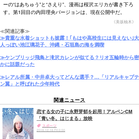
ーの“はあちゅう”と“さえり”、漫画は桜沢エリカが書き下ろ
す。第1回目の内田理央バージョンは、現在公開中だ。
《美坂柚木》
≪関連記事≫
≫貴重な水着ショットも披露！｢もはや高校生には見えない｣大
人っぽい池江璃花子、沖縄・石垣島の海を満喫
≫ケンブリッジ飛鳥と滝沢カレンが似てる？リオ五輪時から密
かに話題だった
≫レアル所属・中井卓大ってどんな選手？…「リアルキャプテ
ン翼」と呼ばれた少年時代
関連ニュース
恋する女の子に永野芽郁を起用！アルペンCM
「青い冬。はじまる」放映
スポーツ
2016.12.16 Fri 0:00