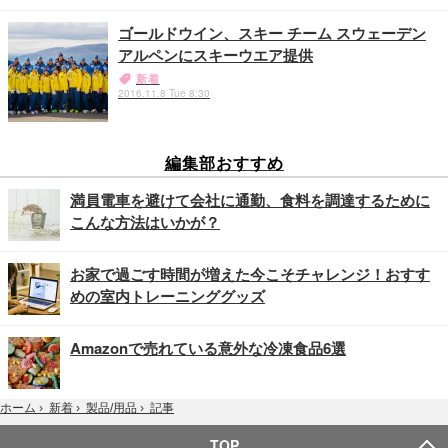
ゴールドウイン、スキー チーム スウェーデン
アルペンにスキーウエア提供
新着
2016.11.8 Tue 8:30
編集部おすすめ
満員電車を避けて会社に通勤、食料を調達するために
こんな方法はいかが？
お家で過ごす時間が増えた今こそチャレンジ！おすす
めの室内トレーニンググッズ
Amazonで売れている意外な冷凍食品6選
記事
ホーム
›
新着
›
製品/用品
›
TOP