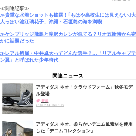
≪関連記事≫
≫貴重な水着ショットも披露！｢もはや高校生には見えない｣大
人っぽい池江璃花子、沖縄・石垣島の海を満喫
≫ケンブリッジ飛鳥と滝沢カレンが似てる？リオ五輪時から密
かに話題だった
≫レアル所属・中井卓大ってどんな選手？…「リアルキャプテ
ン翼」と呼ばれた少年時代
関連ニュース
アディダス ネオ「クラウドフォーム」秋冬モデ
ル登場
新着
2016.7.14 Thu 8:15
アディダス ネオ、柔らかいデニム風素材を使用
した「デニムコレクション」