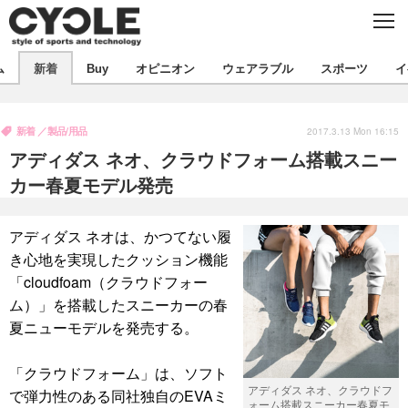
C
L
O
S
新着
E
ム
新着
Buy
オピニオン
ウェアラブル
スポーツ
イ
ビジネス
技術
オピニオン
製品/用品
衣類
新着
製品/用品
コラム
インプレ
2017.3.13 Mon 16:15
デバイス
アディダス ネオ、クラウドフォーム搭載スニー
飲食
バックナンバー
ボイス
ビジネス
国内
スポーツ
カー春夏モデル発売
海外
短信
まとめ
イベント
アディダス ネオは、かつてない履
選手
写真
試乗会
スポーツ
エンタメ
き心地を実現したクッション機能
「cloudfoam（クラウドフォー
動画
ツアー
文化
芸能
出版／映画
ライフ
ム）」を搭載したスニーカーの春
話題
ファッション
社会
政治
夏ニューモデルを発売する。
デザイン
写真
ハウツー
「クラウドフォーム」は、ソフト
アディダス ネオ、クラウドフ
で弾力性のある同社独自のEVAミ
動画
ォーム搭載スニーカー春夏モ