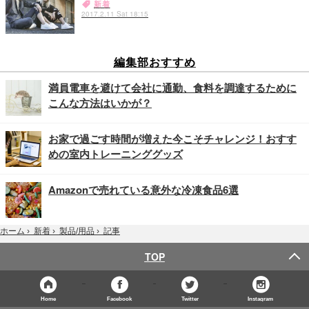
新着
2017.2.11 Sat 18:15
編集部おすすめ
満員電車を避けて会社に通勤、食料を調達するために
こんな方法はいかが？
お家で過ごす時間が増えた今こそチャレンジ！おすす
めの室内トレーニンググッズ
Amazonで売れている意外な冷凍食品6選
記事
ホーム
›
新着
›
製品/用品
›
TOP
Home
Facebook
Twitter
Instagram