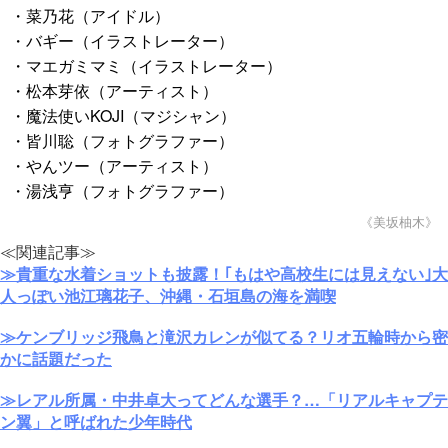
・菜乃花（アイドル）
・バギー（イラストレーター）
・マエガミマミ（イラストレーター）
・松本芽依（アーティスト）
・魔法使いKOJI（マジシャン）
・皆川聡（フォトグラファー）
・やんツー（アーティスト）
・湯浅亨（フォトグラファー）
《美坂柚木》
≪関連記事≫
≫貴重な水着ショットも披露！｢もはや高校生には見えない｣大
人っぽい池江璃花子、沖縄・石垣島の海を満喫
≫ケンブリッジ飛鳥と滝沢カレンが似てる？リオ五輪時から密
かに話題だった
≫レアル所属・中井卓大ってどんな選手？…「リアルキャプテ
ン翼」と呼ばれた少年時代