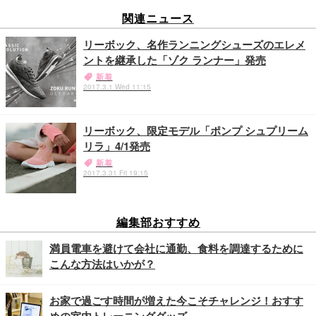
関連ニュース
リーボック、名作ランニングシューズのエレメ
ントを継承した「ゾク ランナー」発売
新着
2017.3.1 Wed 11:15
リーボック、限定モデル「ポンプ シュプリーム
リラ」4/1発売
新着
2017.3.31 Fri 19:15
編集部おすすめ
満員電車を避けて会社に通勤、食料を調達するために
こんな方法はいかが？
お家で過ごす時間が増えた今こそチャレンジ！おすす