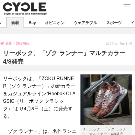
C
L
O
S
新着
E
ム
新着
Buy
オピニオン
ウェアラブル
スポーツ
イ
ビジネス
技術
オピニオン
製品/用品
衣類
新着
製品/用品
コラム
インプレ
2017.4.4 Tue 8:15
デバイス
リーボック、「ゾク ランナー」マルチカラー
飲食
バックナンバー
ボイス
ビジネス
国内
スポーツ
4/8発売
海外
短信
まとめ
イベント
リーボックは、「ZOKU RUNNE
選手
写真
試乗会
スポーツ
エンタメ
R（ゾク ランナー）」の新カラー
をカジュアルライン“Reebok CLA
動画
ツアー
文化
芸能
出版／映画
ライフ
SSIC（リーボック クラシッ
話題
ファッション
社会
政治
ク）”より4月8日（土）に発売す
る。
デザイン
写真
ハウツー
リーボック、「ゾク ランナ
「ゾク ランナー」は、名作ランニ
動画
ー」マルチカラー4/8発売