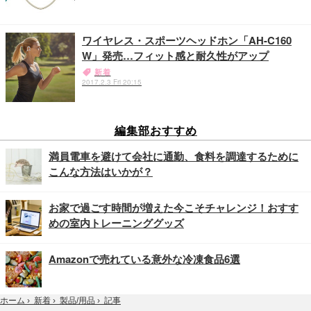
ワイヤレス・スポーツヘッドホン「AH-C160
W」発売…フィット感と耐久性がアップ
新着
2017.2.3 Fri 20:15
編集部おすすめ
満員電車を避けて会社に通勤、食料を調達するために
こんな方法はいかが？
お家で過ごす時間が増えた今こそチャレンジ！おすす
めの室内トレーニンググッズ
Amazonで売れている意外な冷凍食品6選
記事
ホーム
›
新着
›
製品/用品
›