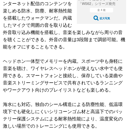
ンターネット配信のコンテンツを
「WS62」シリーズ発売
楽しめる防水、防塵、耐寒熱性能
全 4 枚
を搭載したウォークマンだ。内蔵
拡大写真
したマイクで周囲の音を取り込む
外音取り込み機能を搭載し、音楽を楽しみながら周りの音
を聴くことができる。外音の音量は3段階まで調節可能。機
能をオフにすることもできる。
ヘッドホン一体型でメモリーを内蔵。スポーツ中も身軽に
音楽を聴け、ワイヤレスヘッドホンが使えない水中でも使
用できる。スマートフォンと接続し、保存している楽曲や
音楽ストリーミングサービスで共有されているランニング
やワークアウト向けのプレイリストなども楽しめる。
海水にも対応。独自のシール構造による防塵性能、低温環
境下でも硬化しにくいシリコーンゴム材と高温下でのバッ
テリー保護システムによる耐寒熱性能により、温度変化の
激しい場所でのトレーニングにも使用できる。