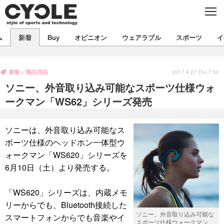
C
L
O
S
新着
E
ム
新着
Buy
オピニオン
ウェアラブル
スポーツ
イ
ビジネス
技術
オピニオン
製品/用品
衣類
新着
製品/用品
コラム
インプレ
2017.4.27 Thu 7:30
デバイス
ソニー、外音取り込み可能なスポーツ仕様ウォ
飲食
バックナンバー
ボイス
ビジネス
国内
スポーツ
ークマン「WS62」シリーズ発売
海外
短信
まとめ
イベント
ソニーは、外音取り込み可能なス
選手
写真
試乗会
スポーツ
エンタメ
ポーツ仕様のヘッドホン一体型ウ
ォークマン「WS620」シリーズを
動画
ツアー
文化
芸能
出版／映画
ライフ
6月10日（土）より発売する。
話題
ファッション
社会
政治
「WS620」シリーズは、内蔵メモ
デザイン
写真
ハウツー
リーからでも、Bluetooth接続した
ソニー、外音取り込み可能な
スマートフォンからでも音楽やイ
動画
スポーツ仕様ウォークマン