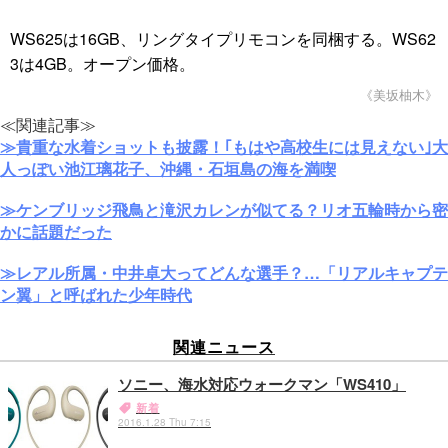
WS625は16GB、リングタイプリモコンを同梱する。WS62
3は4GB。オープン価格。
《美坂柚木》
≪関連記事≫
≫貴重な水着ショットも披露！｢もはや高校生には見えない｣大
人っぽい池江璃花子、沖縄・石垣島の海を満喫
≫ケンブリッジ飛鳥と滝沢カレンが似てる？リオ五輪時から密
かに話題だった
≫レアル所属・中井卓大ってどんな選手？…「リアルキャプテ
ン翼」と呼ばれた少年時代
関連ニュース
ソニー、海水対応ウォークマン「WS410」
新着
2016.1.28 Thu 7:15