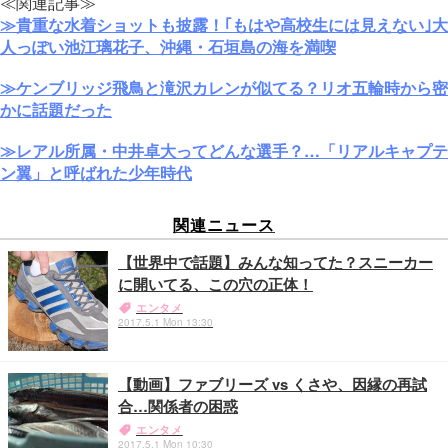
≪関連記事≫
≫貴重な水着ショットも披露！｢もはや高校生には見えない｣大
人っぽい池江璃花子、沖縄・石垣島の海を満喫
≫ケンブリッジ飛鳥と滝沢カレンが似てる？リオ五輪時から密
かに話題だった
≫レアル所属・中井卓大ってどんな選手？…「リアルキャプテ
ン翼」と呼ばれた少年時代
関連ニュース
【世界中で話題】みんな知ってた？スニーカー
に開いてる、この穴の正体！
エンタメ
2017.5.1 Mon 13:30
【動画】ファブリーズ vs くさや、因縁の再試
合…関係者の困惑
エンタメ
2017.5.1 Mon 10:30