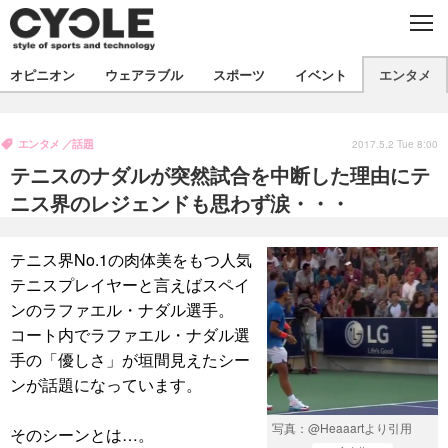
C
L
O
S
新着
E
オピニオン
ウェアラブル
スポーツ
イベント
エンタメ
ビジネス
技術
オピニオン
製品/用品
衣類
エンタメ
話題
コラム
インプレ
2017.5.2 Tue 8:00
デバイス
テニスのナダルが突然試合を中断した理由にテ
飲食
バックナンバー
ボイス
ビジネス
国内
スポーツ
ニス界のレジェンドも思わず涙・・・
海外
短信
まとめ
イベント
テニス界No.1の肉体美をもつ人気
選手
写真
試乗会
スポーツ
エンタメ
テニスプレイヤーと言えばスペイ
ンのラファエル・ナダル選手。
動画
ツアー
文化
芸能
出版／映画
ライフ
コート内でラファエル・ナダル選
話題
ファッション
社会
政治
手の「優しさ」が垣間見えたシー
ンが話題になっています。
デザイン
写真
ハウツー
写真：@Heaaartより引用
そのシーンとは…。
動画