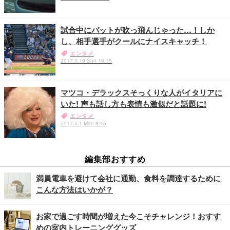
試合中にバットが吹っ飛んじゃった…！しか
し、相手選手がクールにナイスキャッチ！
エンタメ
2017.3.19 Sun 19:15
マツコ・デラックスそっくりな人がイタリアに
いた! 声も話し方も表情も激似だと話題に!
エンタメ
2017.5.1 Mon 8:45
編集部おすすめ
満員電車を避けて会社に通勤、食料を調達するために
こんな方法はいかが？
お家で過ごす時間が増えた今こそチャレンジ！おすす
めの室内トレーニンググッズ