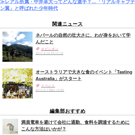
≫レアル所属・中井卓大ってどんな選手？…「リアルキャプテ
ン翼」と呼ばれた少年時代
関連ニュース
ネパールの自然の壮大さに、わが身をおいて学
んだこと
オピニオン
2017.3.10 Fri 17:15
オーストラリアで大きな食のイベント「Tasting
Australia」がスタート
イベント
2017.5.1 Mon 13:30
編集部おすすめ
満員電車を避けて会社に通勤、食料を調達するために
こんな方法はいかが？