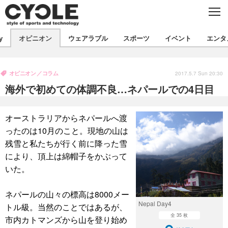
C
L
O
S
新着
E
y
オピニオン
ウェアラブル
スポーツ
イベント
エンタ
ビジネス
技術
オピニオン
製品/用品
衣類
オピニオン
コラム
コラム
インプレ
2017.5.7 Sun 20:30
デバイス
海外で初めての体調不良…ネパールでの4日目
飲食
バックナンバー
ボイス
ビジネス
国内
スポーツ
海外
オーストラリアからネパールへ渡
短信
まとめ
イベント
ったのは10月のこと。現地の山は
選手
写真
試乗会
スポーツ
エンタメ
残雪と私たちが行く前に降った雪
により、頂上は綿帽子をかぶって
動画
ツアー
文化
芸能
出版／映画
ライフ
いた。
話題
ファッション
社会
政治
ネパールの山々の標高は8000メー
デザイン
写真
ハウツー
Nepal Day4
トル級。当然のことではあるが、
全 35 枚
市内カトマンズから山を登り始め
動画