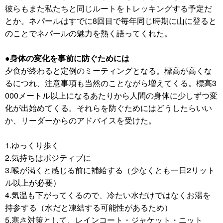
彼らもまた私たちと同じルートをトレッキングする予定だ
とか。ネパールはすでに8回目で毎年同じ時期に山に登ると
のことでネパールの魅力を熱く語ってくれた。
●身体の変化を事前に防ぐためには
夕食が終わると定例のミーティングとなる。標高が高くな
るにつれ、注意事項も当然のことながら増えてくる。標高3
000メートル以上になるあたりから人間の身体に少しずつ変
化が出始めてくる。それらを防ぐためにはどうしたらいい
か、リーダーからのアドバイスを受けた。
1.ゆっくり歩く
2.気持ちはポジティブに
3.喉が渇くと感じる前に補給する（少なくとも一日2リット
ル以上が必要）
4.気温も下がってくるので、冷たい水だけではなくお湯を
持参する（水だと凍結する可能性があるため）
5.寒さ対策として、レインコート・ジャケット・ニット