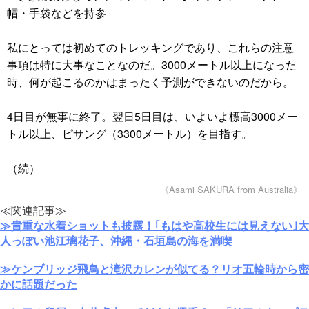
帽・手袋などを持参
私にとっては初めてのトレッキングであり、これらの注意
事項は特に大事なことなのだ。3000メートル以上になった
時、何が起こるのかはまったく予測ができないのだから。
4日目が無事に終了。翌日5日目は、いよいよ標高3000メー
トル以上、ピサング（3300メートル）を目指す。
（続）
《Asami SAKURA from Australia》
≪関連記事≫
≫貴重な水着ショットも披露！｢もはや高校生には見えない｣大
人っぽい池江璃花子、沖縄・石垣島の海を満喫
≫ケンブリッジ飛鳥と滝沢カレンが似てる？リオ五輪時から密
かに話題だった