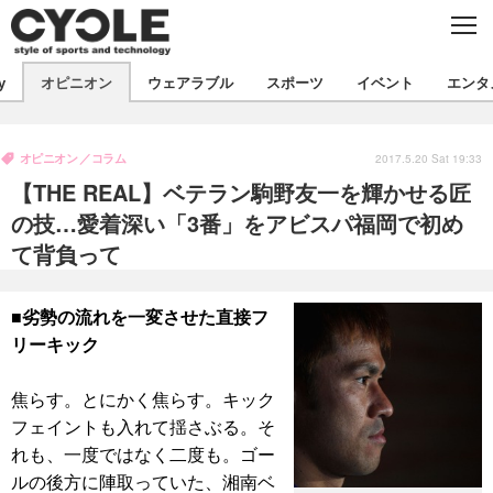
C
L
O
S
新着
E
y
オピニオン
ウェアラブル
スポーツ
イベント
エンタ
ビジネス
技術
オピニオン
製品/用品
衣類
オピニオン
コラム
コラム
インプレ
2017.5.20 Sat 19:33
デバイス
【THE REAL】ベテラン駒野友一を輝かせる匠
飲食
バックナンバー
ボイス
ビジネス
国内
スポーツ
の技…愛着深い「3番」をアビスパ福岡で初め
て背負って
海外
短信
まとめ
イベント
選手
写真
試乗会
スポーツ
エンタメ
■劣勢の流れを一変させた直接フ
リーキック
動画
ツアー
文化
芸能
出版／映画
ライフ
話題
ファッション
社会
政治
焦らす。とにかく焦らす。キック
フェイントも入れて揺さぶる。そ
デザイン
写真
ハウツー
れも、一度ではなく二度も。ゴー
動画
ルの後方に陣取っていた、湘南ベ