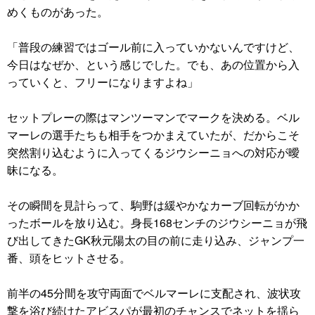
めくものがあった。
「普段の練習ではゴール前に入っていかないんですけど、
今日はなぜか、という感じでした。でも、あの位置から入
っていくと、フリーになりますよね」
セットプレーの際はマンツーマンでマークを決める。ベル
マーレの選手たちも相手をつかまえていたが、だからこそ
突然割り込むように入ってくるジウシーニョへの対応が曖
昧になる。
その瞬間を見計らって、駒野は緩やかなカーブ回転がかか
ったボールを放り込む。身長168センチのジウシーニョが飛
び出してきたGK秋元陽太の目の前に走り込み、ジャンプ一
番、頭をヒットさせる。
前半の45分間を攻守両面でベルマーレに支配され、波状攻
撃を浴び続けたアビスパが最初のチャンスでネットを揺ら