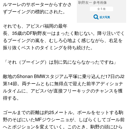
駒野友一 参考画像
ルマーレのサポーターからすかさ
全 5 枚
ずブーイングの標的にされた。
拡大写真
それでも、アビスパ福岡の最年
長、35歳のDF駒野友一はまったく動じない。降り注いでく
るブーイングの嵐を、むしろ心地よく感じながら、右足を
振り抜くベストのタイミングを待ち続けた。
「それ（ブーイング）は別に気にならなかったですね」
敵地のShonan BMWスタジアム平塚に乗り込んだ17日のJ2
第14節。両チームともに無得点で迎えた前半アディショナ
ルタイムに、アビスパが直接フリーキックのチャンスを獲
得する。
ゴールまでの距離は約25メートル。ボールをセットする駒
野のそばにいたMFジウシーニョが、しばらくしてゴール前
へとポジションを変えていく。このとき、駒野の頭にひら