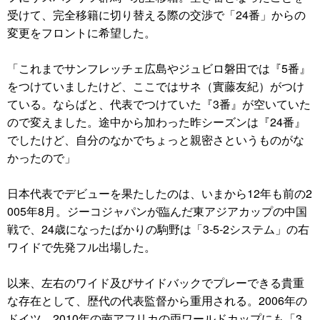
受けて、完全移籍に切り替える際の交渉で「24番」からの
変更をフロントに希望した。
「これまでサンフレッチェ広島やジュビロ磐田では『5番』
をつけていましたけど、ここではサネ（實藤友紀）がつけ
ている。ならばと、代表でつけていた『3番』が空いていた
ので変えました。途中から加わった昨シーズンは『24番』
でしたけど、自分のなかでちょっと親密さというものがな
かったので」
日本代表でデビューを果たしたのは、いまから12年も前の2
005年8月。ジーコジャパンが臨んだ東アジアカップの中国
戦で、24歳になったばかりの駒野は「3‐5‐2システム」の右
ワイドで先発フル出場した。
以来、左右のワイド及びサイドバックでプレーできる貴重
な存在として、歴代の代表監督から重用される。2006年の
ドイツ、2010年の南アフリカの両ワールドカップにも「3