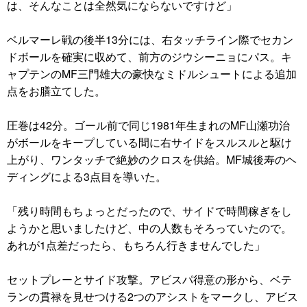
は、そんなことは全然気にならないですけど」
ベルマーレ戦の後半13分には、右タッチライン際でセカン
ドボールを確実に収めて、前方のジウシーニョにパス。キ
ャプテンのMF三門雄大の豪快なミドルシュートによる追加
点をお膳立てした。
圧巻は42分。ゴール前で同じ1981年生まれのMF山瀬功治
がボールをキープしている間に右サイドをスルスルと駆け
上がり、ワンタッチで絶妙のクロスを供給。MF城後寿のヘ
ディングによる3点目を導いた。
「残り時間もちょっとだったので、サイドで時間稼ぎをし
ようかと思いましたけど、中の人数もそろっていたので。
あれが1点差だったら、もちろん行きませんでした」
セットプレーとサイド攻撃。アビスパ得意の形から、ベテ
ランの貫禄を見せつける2つのアシストをマークし、アビス