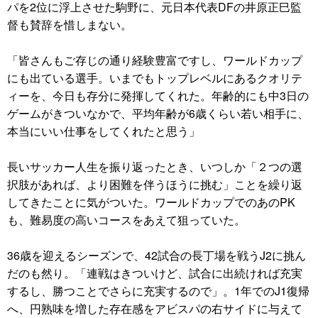
パを2位に浮上させた駒野に、元日本代表DFの井原正巳監
督も賛辞を惜しまない。
「皆さんもご存じの通り経験豊富ですし、ワールドカップ
にも出ている選手。いまでもトップレベルにあるクオリテ
ィーを、今日も存分に発揮してくれた。年齢的にも中3日の
ゲームがきついなかで、平均年齢が6歳くらい若い相手に、
本当にいい仕事をしてくれたと思う」
長いサッカー人生を振り返ったとき、いつしか「２つの選
択肢があれば、より困難を伴うほうに挑む」ことを繰り返
してきたことに気がついた。ワールドカップでのあのPK
も、難易度の高いコースをあえて狙っていた。
36歳を迎えるシーズンで、42試合の長丁場を戦うJ2に挑ん
だのも然り。「連戦はきついけど、試合に出続ければ充実
するし、勝つことでさらに充実するので」。1年でのJ1復帰
へ、円熟味を増した存在感をアビスパの右サイドに与えて