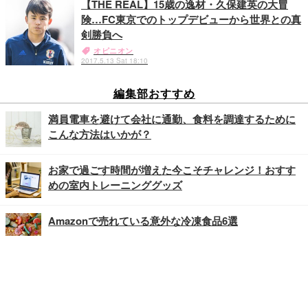
【THE REAL】15歳の逸材・久保建英の大冒
険…FC東京でのトップデビューから世界との真
剣勝負へ
オピニオン
2017.5.13 Sat 18:10
編集部おすすめ
満員電車を避けて会社に通勤、食料を調達するために
こんな方法はいかが？
お家で過ごす時間が増えた今こそチャレンジ！おすす
めの室内トレーニンググッズ
Amazonで売れている意外な冷凍食品6選
記事
ホーム
›
オピニオン
›
コラム
›
TOP