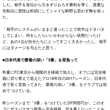
した。相手を首位から引きずりおろす勝利を導く、貴重な
先制点に普段は朴訥にしてシャイな駒野も思わず胸を張っ
た。
「相手のシステムがいままと違ったことで前半はドタバタ
してしまい、何をしたらいいかわからない状態だったけ
ど、あの1点が自分たちにとってすごく大きかったし、相手
にはダメージを与えたと思う」
■日本代表で愛着の深い「3番」を背負って
昨夏にFC東京から期限付き移籍で加入し、オフには完全移
籍に切り替えて迎えたプロ18年目の2017シーズン。日本代
表で長く背負ってきた、愛着の深い「3番」をクラブでは初
めてつけている。
昨シーズンまで「3番」をつけていたDF阿部巧が、このオ
フにザスパクサツ群馬へ完全移籍。空き番となったことを