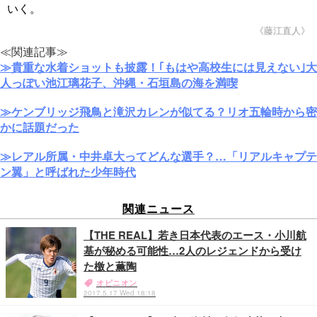
いく。
《藤江直人》
≪関連記事≫
≫貴重な水着ショットも披露！｢もはや高校生には見えない｣大
人っぽい池江璃花子、沖縄・石垣島の海を満喫
≫ケンブリッジ飛鳥と滝沢カレンが似てる？リオ五輪時から密
かに話題だった
≫レアル所属・中井卓大ってどんな選手？…「リアルキャプテ
ン翼」と呼ばれた少年時代
関連ニュース
【THE REAL】若き日本代表のエース・小川航
基が秘める可能性…2人のレジェンドから受け
た檄と薫陶
オピニオン
2017.5.17 Wed 18:18