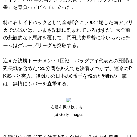
番」を背負ってピッチに立った。
特に右サイドバックとして全4試合にフル出場した南アフリ
カでの戦いは、いまも記憶に刻まれているはずだ。大会前
の悲観的な下馬評を覆して、岡田武史監督に率いられたチ
ームはグループリーグを突破する。
迎えた決勝トーナメント1回戦。パラグアイ代表との死闘は
延長戦を含めた120分間を終えても決着がつかず、運命のP
K戦へと突入。後蹴りの日本の3番手を務めた駒野の一撃
は、無情にもバーを直撃する。
右足を振り抜くも…
(c) Getty Images
先蹴りのパラグアイ代表が5人全員を成功させた瞬間、日本