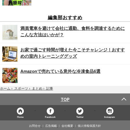
編集部おすすめ
満員電車を避けて会社に通勤、食料を調達するために
こんな方法はいかが？
お家で過ごす時間が増えた今こそチャレンジ！おすす
めの室内トレーニンググッズ
Amazonで売れている意外な冷凍食品6選
記事
ホーム
›
スポーツ
›
まとめ
›
TOP
Home
Facebook
Twitter
Instagram
お問合せ
広告掲載
会社概要
個人情報保護方針