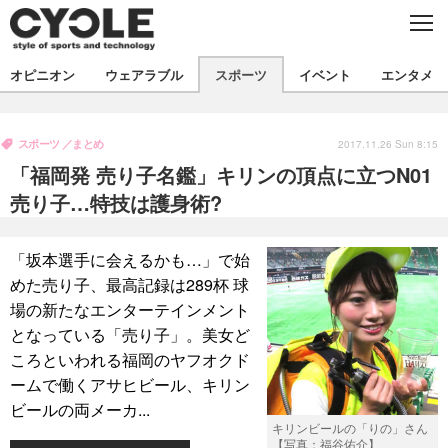
C
L
O
S
新着
E
オピニオン
ウェアラブル
スポーツ
イベント
エンタメ
ビジネス
技術
オピニオン
製品/用品
衣類
スポーツ
まとめ
コラム
インプレ
2017.11.26 Sun 8:15
デバイス
「福岡発 売り子名鑑」キリンの頂点に立つN01
飲食
バックナンバー
ボイス
ビジネス
国内
スポーツ
売り子…特技は護身術?
海外
短信
まとめ
イベント
「坂本選手に会えるかも…」で始
選手
写真
試乗会
スポーツ
エンタメ
めた売り子、最高記録は289杯 球
場の新たなエンターテインメント
動画
ツアー
文化
芸能
出版／映画
ライフ
となっている「売り子」。美女ど
話題
ファッション
社会
政治
ころといわれる福岡のヤフオクド
ームで働くアサヒビール、キリン
デザイン
写真
ハウツー
ビールの両メーカ...
キリンビールの「りの」さん
動画
【写真：福谷佑介】