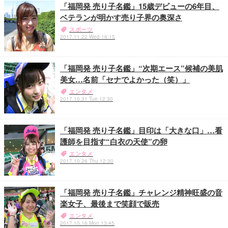
「福岡発 売り子名鑑」15歳デビューの6年目、
ベテランが明かす売り子界の奥深さ
スポーツ
2017.11.22 Wed 16:15
「福岡発 売り子名鑑」“次期エース”候補の美肌
美女…名前「セナでよかった（笑）」
エンタメ
2017.10.31 Tue 12:30
「福岡発 売り子名鑑」目印は「大きな口」…看
護師を目指す“白衣の天使”の卵
エンタメ
2017.10.26 Thu 12:30
「福岡発 売り子名鑑」チャレンジ精神旺盛の音
楽女子、最後まで笑顔で販売
エンタメ
2017.10.16 Mon 13:45