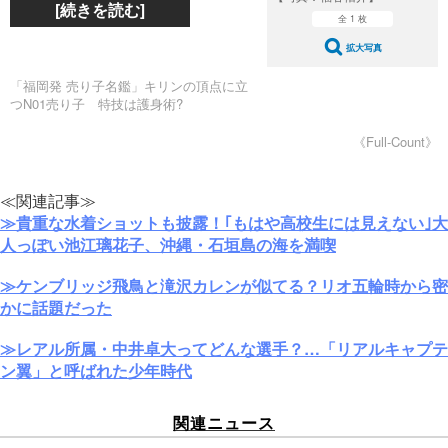
[続きを読む]
全 1 枚
拡大写真
「福岡発 売り子名鑑」キリンの頂点に立
つN01売り子 特技は護身術?
《Full-Count》
≪関連記事≫
≫貴重な水着ショットも披露！｢もはや高校生には見えない｣大
人っぽい池江璃花子、沖縄・石垣島の海を満喫
≫ケンブリッジ飛鳥と滝沢カレンが似てる？リオ五輪時から密
かに話題だった
≫レアル所属・中井卓大ってどんな選手？…「リアルキャプテ
ン翼」と呼ばれた少年時代
関連ニュース