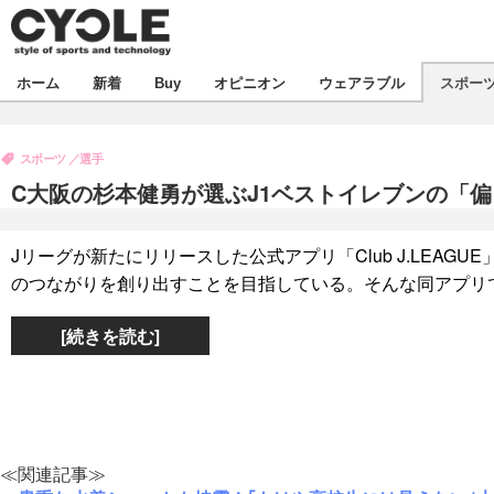
新着
ホーム
新着
Buy
オピニオン
ウェアラブル
スポー
ビジネス
オピニオン
製品/用品
スポーツ
選手
コラム
デバイス
C大阪の杉本健勇が選ぶJ1ベストイレブンの「
飲食
ボイス
ビジネス
スポーツ
海外
Jリーグが新たにリリースした公式アプリ「Club J.LEA
短信
イベント
のつながりを創り出すことを目指している。そんな同アプリでは
選手
試乗会
エンタメ
[続きを読む]
動画
ツアー
芸能
ライフ
話題
社会
デザイン
ハウツー
≪関連記事≫
動画