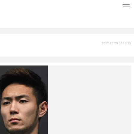
C
L
O
S
E
技術
衣類
インプレ
2017.12.29 Fri 10:15
バックナンバー
国内
まとめ
写真
スポーツ
文化
出版／映画
ファッション
政治
写真