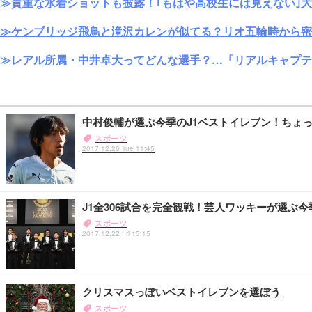
≫貴重な水着ショットも披露！｢もはや高校生には見えない｣
≫ケンブリッジ飛鳥と滝沢カレンが似てる？リオ五輪時から密
≫レアル所属・中井卓大ってどんな選手？…「リアルキャプテ
中村俊輔が選ぶ今季のJ1ベストイレブン！ちょっ
スポーツ
2017.12.26 Tue 11:45
J1全306試合を完全観戦！芸人ワッキーが選ぶ
スポーツ
2017.12.22 Fri 15:15
クリスマスっぽいベストイレブンを選ぼう
スポーツ