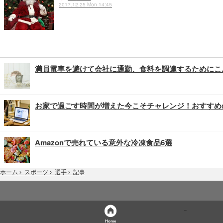
2017.12.25 Mon 14:45
満員電車を避けて会社に通勤、食料を調達するためにこ
お家で過ごす時間が増えた今こそチャレンジ！おすすめ
Amazonで売れている意外な冷凍食品6選
記事
ホーム
›
スポーツ
›
選手
›
Home