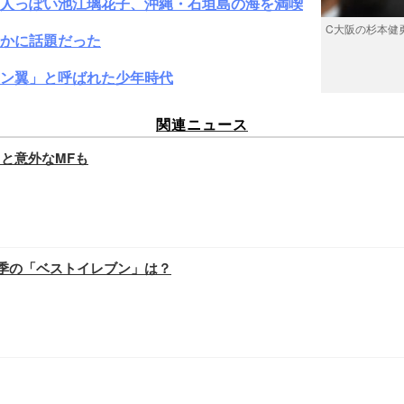
大人っぽい池江璃花子、沖縄・石垣島の海を満喫
C大阪の杉本健
かに話題だった
ン翼」と呼ばれた少年時代
関連ニュース
と意外なMFも
今季の「ベストイレブン」は？