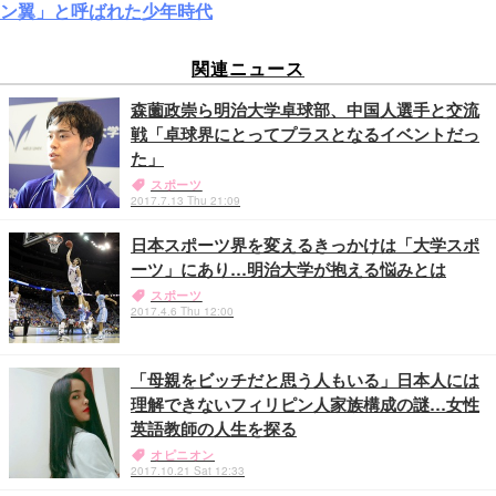
ン翼」と呼ばれた少年時代
関連ニュース
森薗政崇ら明治大学卓球部、中国人選手と交流
戦「卓球界にとってプラスとなるイベントだっ
た」
スポーツ
2017.7.13 Thu 21:09
日本スポーツ界を変えるきっかけは「大学スポ
ーツ」にあり…明治大学が抱える悩みとは
スポーツ
2017.4.6 Thu 12:00
「母親をビッチだと思う人もいる」日本人には
理解できないフィリピン人家族構成の謎…女性
英語教師の人生を探る
オピニオン
2017.10.21 Sat 12:33