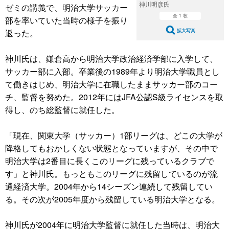
神川明彦氏
ゼミの講義で、明治大学サッカー
全 1 枚
部を率いていた当時の様子を振り
返った。
拡大写真
神川氏は、鎌倉高から明治大学政治経済学部に入学して、
サッカー部に入部。卒業後の1989年より明治大学職員とし
て働きはじめ、明治大学に在職したままサッカー部のコー
チ、監督を努めた。2012年にはJFA公認S級ライセンスを取
得し、のち総監督に就任した。
「現在、関東大学（サッカー）1部リーグは、どこの大学が
降格してもおかしくない状態となっていますが、その中で
明治大学は2番目に長くこのリーグに残っているクラブで
す」と神川氏。もっともこのリーグに残留しているのが流
通経済大学。2004年から14シーズン連続して残留してい
る。その次が2005年度から残留している明治大学となる。
神川氏が2004年に明治大学監督に就任した当時は、明治大