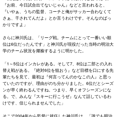
『お前、今日試合出てないじゃん』などと言われると、
『いやぁ、うちの監督、コーチと俺がサッカー合わなくて
さぁ、干されてんだよ』とか言うわけです。そんなのばっ
かりですよ」
さらに神川氏は、「リーグ戦。チームにとって一番いい順
位は6位だったんです」と神川氏が現役だった当時の明治大
学のチーム状況を揶揄するように明かした。
「1～5位はインカレがある。そして7、8位は二部との入れ
替え戦がある。『絶対6位を狙おう』など目標を口にする先
輩たちを見て、最初は『何言ってんのかなこの人』と思っ
ていたのですが、理由がのち分かりました。6位だとシーズ
ンが早く終わるんですね。つまり、早くオフシーズンにな
る。で、みんな『スキーに行こうぜ』なんて話しているわ
けです、信じられませんでした」
そこで2004年から監督に就任した神川氏は、「誰でも明治