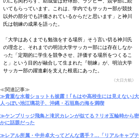
のにも関わらず、助成金は野球部、ラグビー、競争部に続
いてもらっています。これは、学内でもサッカー部が競技
以外の部分でも評価されているからだと思います」と神川
氏は朝練の成果を語った。
「大学はあくまでも勉強をする場所」そう言い切る神川氏
の理念と、それまでの明治大学サッカー部には存在しなか
った「定期的に学生を競争させ、評価する場所をつくるこ
と」という目的が融合して生まれた『朝練』が、明治大学
サッカー部の躍進劇を支えた根底にあった。
《大日方航》
≪関連記事≫
≫貴重な水着ショットも披露！｢もはや高校生には見えない｣大
人っぽい池江璃花子、沖縄・石垣島の海を満喫
≫ケンブリッジ飛鳥と滝沢カレンが似てる？リオ五輪時から密
かに話題だった
≫レアル所属・中井卓大ってどんな選手？…「リアルキャプテ