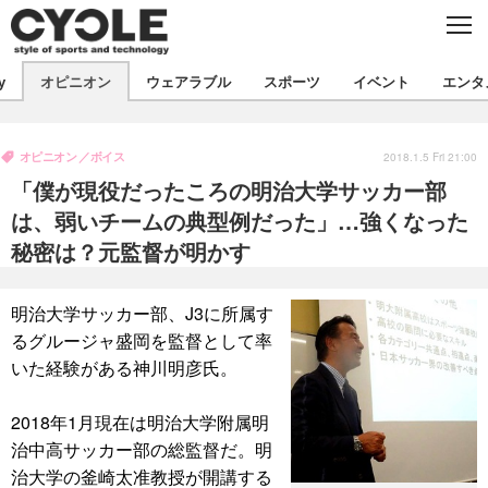
C
L
O
S
新着
E
y
オピニオン
ウェアラブル
スポーツ
イベント
エンタ
ビジネス
技術
オピニオン
製品/用品
衣類
オピニオン
ボイス
コラム
インプレ
2018.1.5 Fri 21:00
デバイス
「僕が現役だったころの明治大学サッカー部
飲食
バックナンバー
ボイス
ビジネス
国内
スポーツ
は、弱いチームの典型例だった」…強くなった
秘密は？元監督が明かす
海外
短信
まとめ
イベント
選手
写真
試乗会
スポーツ
エンタメ
明治大学サッカー部、J3に所属す
るグルージャ盛岡を監督として率
動画
ツアー
文化
芸能
出版／映画
ライフ
いた経験がある神川明彦氏。
話題
ファッション
社会
政治
2018年1月現在は明治大学附属明
デザイン
写真
ハウツー
治中高サッカー部の総監督だ。明
動画
治大学の釜崎太准教授が開講する