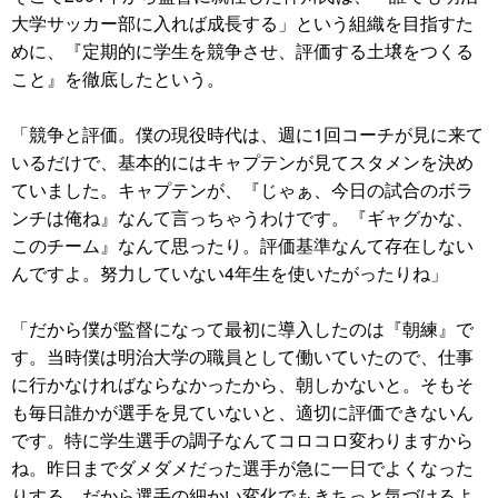
大学サッカー部に入れば成長する」という組織を目指すた
めに、『定期的に学生を競争させ、評価する土壌をつくる
こと』を徹底したという。
「競争と評価。僕の現役時代は、週に1回コーチが見に来て
いるだけで、基本的にはキャプテンが見てスタメンを決め
ていました。キャプテンが、『じゃぁ、今日の試合のボラ
ンチは俺ね』なんて言っちゃうわけです。『ギャグかな、
このチーム』なんて思ったり。評価基準なんて存在しない
んですよ。努力していない4年生を使いたがったりね」
「だから僕が監督になって最初に導入したのは『朝練』で
す。当時僕は明治大学の職員として働いていたので、仕事
に行かなければならなかったから、朝しかないと。そもそ
も毎日誰かが選手を見ていないと、適切に評価できないん
です。特に学生選手の調子なんてコロコロ変わりますから
ね。昨日までダメダメだった選手が急に一日でよくなった
りする。だから選手の細かい変化でもきちっと気づけるよ