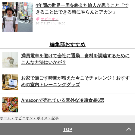
4年間の世界一周を終えた旅人が思うこと「で
きることはできる時にやらんとアカン」
オピニオン
2017.7.27 Thu 19:00
編集部おすすめ
満員電車を避けて会社に通勤、食料を調達するために
こんな方法はいかが？
お家で過ごす時間が増えた今こそチャレンジ！おすす
めの室内トレーニンググッズ
Amazonで売れている意外な冷凍食品6選
記事
ホーム
›
オピニオン
›
ボイス
›
TOP